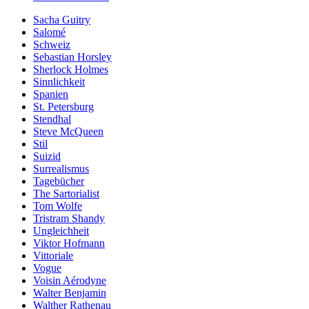
Sacha Guitry
Salomé
Schweiz
Sebastian Horsley
Sherlock Holmes
Sinnlichkeit
Spanien
St. Petersburg
Stendhal
Steve McQueen
Stil
Suizid
Surrealismus
Tagebücher
The Sartorialist
Tom Wolfe
Tristram Shandy
Ungleichheit
Viktor Hofmann
Vittoriale
Vogue
Voisin Aérodyne
Walter Benjamin
Walther Rathenau