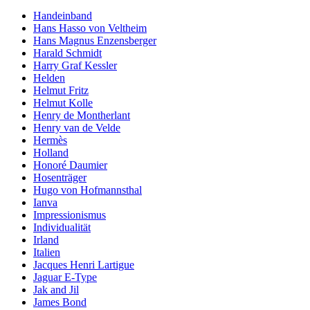
Handeinband
Hans Hasso von Veltheim
Hans Magnus Enzensberger
Harald Schmidt
Harry Graf Kessler
Helden
Helmut Fritz
Helmut Kolle
Henry de Montherlant
Henry van de Velde
Hermès
Holland
Honoré Daumier
Hosenträger
Hugo von Hofmannsthal
Ianva
Impressionismus
Individualität
Irland
Italien
Jacques Henri Lartigue
Jaguar E-Type
Jak and Jil
James Bond