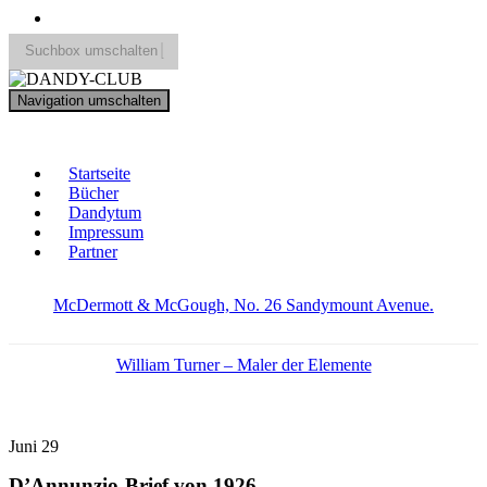
Suchbox umschalten
Search
Navigation umschalten
for:
DANDY-CLUB
Startseite
Bücher
Dandytum
Impressum
Partner
McDermott & McGough, No. 26 Sandymount Avenue.
William Turner – Maler der Elemente
Juni
29
D’Annunzio-Brief von 1926