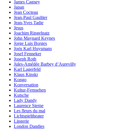
James Cagney
Japan
Jean Cocteau
Jean-Paul Gaultier
Jean-Yves Tadie
Jesus
Joachim Ringelnatz
John Maynard Keynes
Jorge Luis Borges
Joris Karl Huysmans
Josef Fenneker
Joseph Roth
Jules-Amédée Barbey d’Aurevilly
Karl Lagerfeld
Klaus Kinski
Kongo
Konversation
Kultur-Fernsehen
Kutsche
Lady Dandy
Laurence Sterne
Les fleurs du mal
Lichtspieltheater
Lingerie
London Dandies