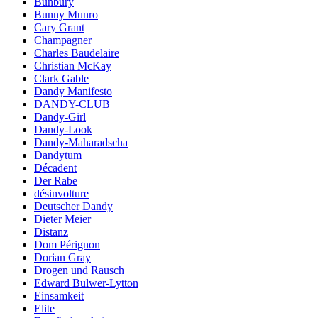
Bunbury
Bunny Munro
Cary Grant
Champagner
Charles Baudelaire
Christian McKay
Clark Gable
Dandy Manifesto
DANDY-CLUB
Dandy-Girl
Dandy-Look
Dandy-Maharadscha
Dandytum
Décadent
Der Rabe
désinvolture
Deutscher Dandy
Dieter Meier
Distanz
Dom Pérignon
Dorian Gray
Drogen und Rausch
Edward Bulwer-Lytton
Einsamkeit
Elite