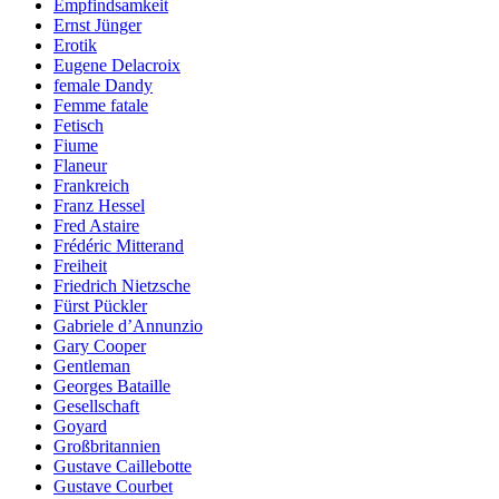
Empfindsamkeit
Ernst Jünger
Erotik
Eugene Delacroix
female Dandy
Femme fatale
Fetisch
Fiume
Flaneur
Frankreich
Franz Hessel
Fred Astaire
Frédéric Mitterand
Freiheit
Friedrich Nietzsche
Fürst Pückler
Gabriele d’Annunzio
Gary Cooper
Gentleman
Georges Bataille
Gesellschaft
Goyard
Großbritannien
Gustave Caillebotte
Gustave Courbet