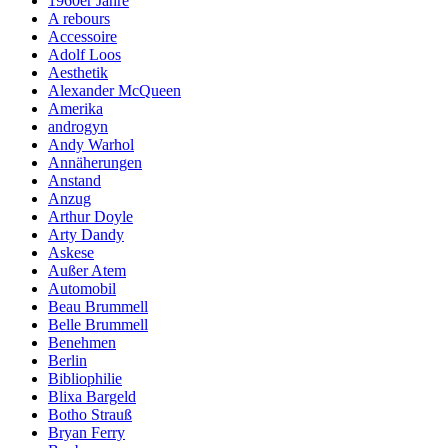
1960er Jahre
A rebours
Accessoire
Adolf Loos
Aesthetik
Alexander McQueen
Amerika
androgyn
Andy Warhol
Annäherungen
Anstand
Anzug
Arthur Doyle
Arty Dandy
Askese
Außer Atem
Automobil
Beau Brummell
Belle Brummell
Benehmen
Berlin
Bibliophilie
Blixa Bargeld
Botho Strauß
Bryan Ferry