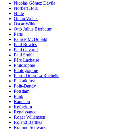
Nicolás Gómez Dávila
Norbert Bolz
Nutte
Orson Welles
Oscar Wilde
Otto Julius Bierbaum
Paris
Patrick McDonald
Paul Bowles
Paul Gavarni
Paul Smith
Père Lachaise
Philosophie
Photographie
Pierre Drieu La Rochelle
Plakatkunst
Polit-Dandy
Potsdam
Punk
Rauchen
Refugium
Renaissance
Roger Willemsen
Roland Barthes
Rot und Schwarz