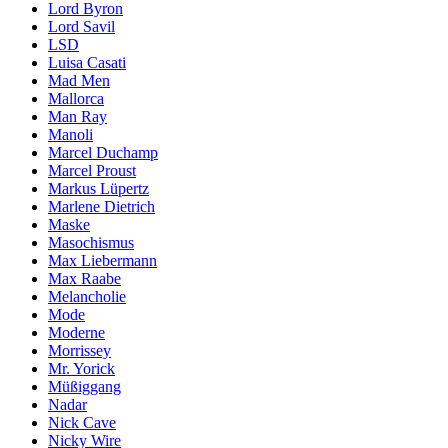
Lord Byron
Lord Savil
LSD
Luisa Casati
Mad Men
Mallorca
Man Ray
Manoli
Marcel Duchamp
Marcel Proust
Markus Lüpertz
Marlene Dietrich
Maske
Masochismus
Max Liebermann
Max Raabe
Melancholie
Mode
Moderne
Morrissey
Mr. Yorick
Müßiggang
Nadar
Nick Cave
Nicky Wire