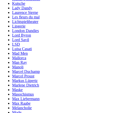
Kutsche
Lady Dandy
Laurence Sterne
Les fleurs du mal
Lichtspieltheater
Lingerie
London Dandies
Lord Byron
Lord Savil
LSD
Luisa Casati
Mad Men
Mallorca
Man Ray
Manoli
Marcel Duchamp
Marcel Proust
Markus Lüpertz
Marlene Dietrich
Maske
Masochismus
Max Liebermann
Max Raabe
Melancholie
Mode