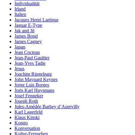
Individualität
Irland
Italien
Jacques Henri Lartigue
Jaguar E-Type
Jak and Jil
James Bond
James Cagney
Japan
Jean Cocteau
Jean-Paul Gaultier
Jean-Yves Tadie
Jesus
Joachim Ringelnatz
John Maynard Keynes
Jorge Luis Borges
Joris Karl Huysmans
Josef Fenneker
Joseph Roth
Jules-Amédée Barbey d’Aurevilly
Karl Lagerfeld
Klaus Kinski
Kongo
Konversation
Kultur-Fernsehen