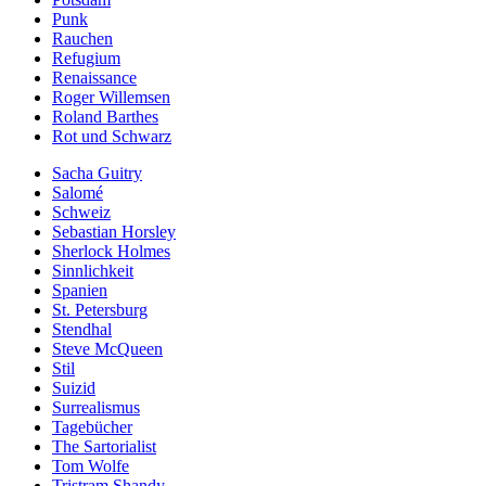
Punk
Rauchen
Refugium
Renaissance
Roger Willemsen
Roland Barthes
Rot und Schwarz
Sacha Guitry
Salomé
Schweiz
Sebastian Horsley
Sherlock Holmes
Sinnlichkeit
Spanien
St. Petersburg
Stendhal
Steve McQueen
Stil
Suizid
Surrealismus
Tagebücher
The Sartorialist
Tom Wolfe
Tristram Shandy