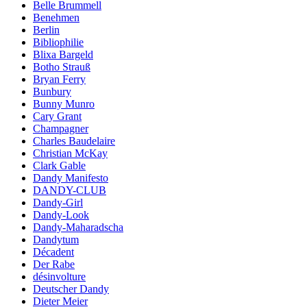
Belle Brummell
Benehmen
Berlin
Bibliophilie
Blixa Bargeld
Botho Strauß
Bryan Ferry
Bunbury
Bunny Munro
Cary Grant
Champagner
Charles Baudelaire
Christian McKay
Clark Gable
Dandy Manifesto
DANDY-CLUB
Dandy-Girl
Dandy-Look
Dandy-Maharadscha
Dandytum
Décadent
Der Rabe
désinvolture
Deutscher Dandy
Dieter Meier