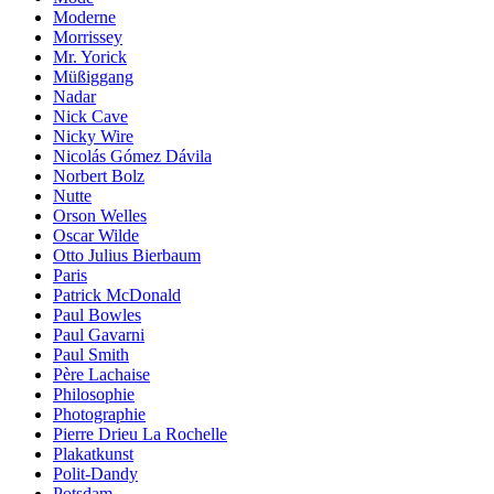
Moderne
Morrissey
Mr. Yorick
Müßiggang
Nadar
Nick Cave
Nicky Wire
Nicolás Gómez Dávila
Norbert Bolz
Nutte
Orson Welles
Oscar Wilde
Otto Julius Bierbaum
Paris
Patrick McDonald
Paul Bowles
Paul Gavarni
Paul Smith
Père Lachaise
Philosophie
Photographie
Pierre Drieu La Rochelle
Plakatkunst
Polit-Dandy
Potsdam