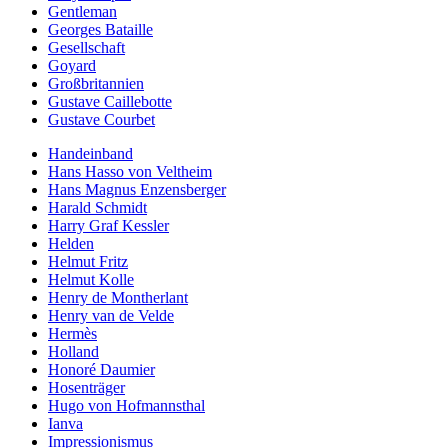
Gentleman
Georges Bataille
Gesellschaft
Goyard
Großbritannien
Gustave Caillebotte
Gustave Courbet
Handeinband
Hans Hasso von Veltheim
Hans Magnus Enzensberger
Harald Schmidt
Harry Graf Kessler
Helden
Helmut Fritz
Helmut Kolle
Henry de Montherlant
Henry van de Velde
Hermès
Holland
Honoré Daumier
Hosenträger
Hugo von Hofmannsthal
Ianva
Impressionismus