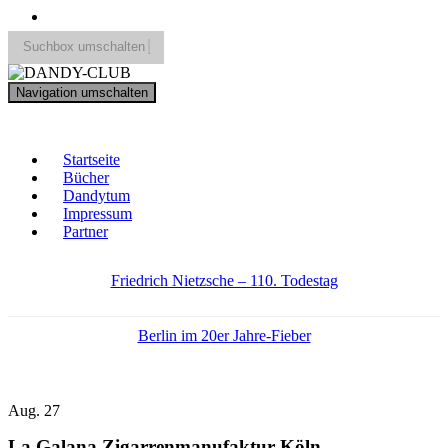
Suchbox umschalten
Search
Navigation umschalten
for:
DANDY-CLUB
Startseite
Bücher
Dandytum
Impressum
Partner
Friedrich Nietzsche – 110. Todestag
Berlin im 20er Jahre-Fieber
Aug.
27
La Galana Zigarrenmanufaktur Köln