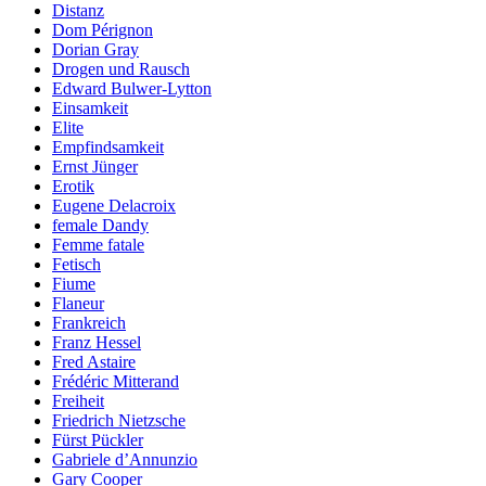
Distanz
Dom Pérignon
Dorian Gray
Drogen und Rausch
Edward Bulwer-Lytton
Einsamkeit
Elite
Empfindsamkeit
Ernst Jünger
Erotik
Eugene Delacroix
female Dandy
Femme fatale
Fetisch
Fiume
Flaneur
Frankreich
Franz Hessel
Fred Astaire
Frédéric Mitterand
Freiheit
Friedrich Nietzsche
Fürst Pückler
Gabriele d’Annunzio
Gary Cooper