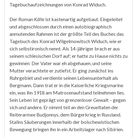
Tagebuchaufzeichnungen von Konrad Widuch.
Der Roman
Kälte
ist kastenartig aufgebaut. Eingeleitet
und abgeschlossen durch einen autobiographisch
anmutenden Rahmen ist der größte Teil des Buches das
Tagebuch des Konrad Wilgelmowitsch Widuch, wie er
sich selbstironisch nennt. Als 14-jähriger brach er aus
seinem schlesischen Dorf auf; er hatte zu Hause nichts zu
gewinnen: Der Vater war eh abgehauen, und seine
Mutter verachtete er zutiefst. Er ging zunächst ins
Ruhrgebiet und verdiente seinen Lebensunterhalt als
Bergmann. Dann trat er in die Kaiserliche Kriegsmarine
ein, was ihn 1918 am Matrosenaufstand teilnehmen lies.
Sein Leben ist geprägt von grenzenloser Gewalt – gegen
sich und andere. Er nimmt teil an den Greueltaten der
Reiterarmee Budjonnys, dem Bürgerkrieg in Russland.
Stalins Säuberungen innerhalb der bolschewistischen
Bewegung bringen ihn in ein Arbeitslager nach Sibirien.