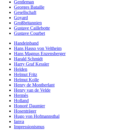
Gentleman
Georges Bataille
Gesellschaft
Goyard
Großbritannien
Gustave Caillebotte
Gustave Courbet
Handeinband
Hans Hasso von Veltheim
Hans Magnus Enzensberger
Harald Schmidt
Harry Graf Kessler
Helden
Helmut Fritz
Helmut Kolle
Henry de Montherlant
Henry van de Velde
Hermès
Holland
Honoré Daumier
Hosenträger
Hugo von Hofmannsthal
Ianva
Impressionismus