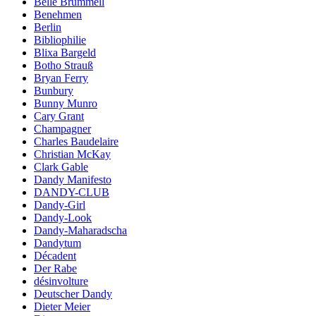
Belle Brummell
Benehmen
Berlin
Bibliophilie
Blixa Bargeld
Botho Strauß
Bryan Ferry
Bunbury
Bunny Munro
Cary Grant
Champagner
Charles Baudelaire
Christian McKay
Clark Gable
Dandy Manifesto
DANDY-CLUB
Dandy-Girl
Dandy-Look
Dandy-Maharadscha
Dandytum
Décadent
Der Rabe
désinvolture
Deutscher Dandy
Dieter Meier