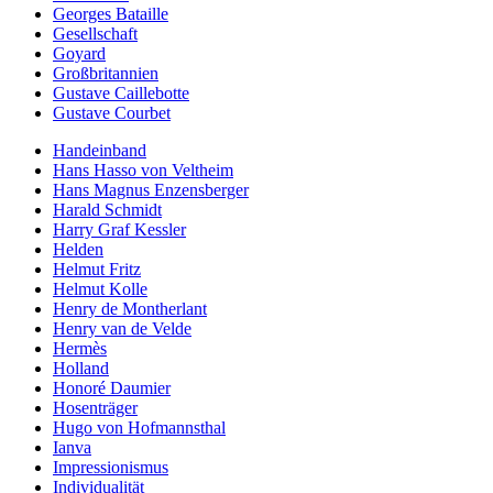
Georges Bataille
Gesellschaft
Goyard
Großbritannien
Gustave Caillebotte
Gustave Courbet
Handeinband
Hans Hasso von Veltheim
Hans Magnus Enzensberger
Harald Schmidt
Harry Graf Kessler
Helden
Helmut Fritz
Helmut Kolle
Henry de Montherlant
Henry van de Velde
Hermès
Holland
Honoré Daumier
Hosenträger
Hugo von Hofmannsthal
Ianva
Impressionismus
Individualität