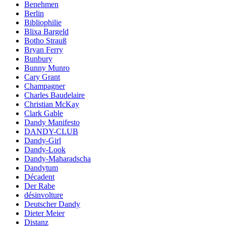
Benehmen
Berlin
Bibliophilie
Blixa Bargeld
Botho Strauß
Bryan Ferry
Bunbury
Bunny Munro
Cary Grant
Champagner
Charles Baudelaire
Christian McKay
Clark Gable
Dandy Manifesto
DANDY-CLUB
Dandy-Girl
Dandy-Look
Dandy-Maharadscha
Dandytum
Décadent
Der Rabe
désinvolture
Deutscher Dandy
Dieter Meier
Distanz