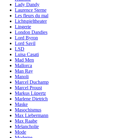
Lady Dandy
Laurence Sterne
Les fleurs du mal
Lichtspieltheater
Lingerie
London Dandies
Lord Byron
Lord Savil
LSD
Luisa Casati
Mad Men
Mallorca
Man Ray
Manoli
Marcel Duchamp
Marcel Proust
Markus Lüpertz
Marlene Dietrich
Maske
Masochismus
Max Liebermann
Max Raabe
Melancholie
Mode
Moderne