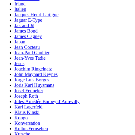
Irland
Italien
Jacques Henri Lartigue
Jaguar E-Type
Jak and Jil
James Bond
James Cagney
Japan
Jean Cocteau
Jean-Paul Gaultier
Jean-Yves Tadie
Jesus
Joachim Ringelnatz
John Maynard Keynes
Jorge Luis Borges
Joris Karl Huysmans
Josef Fenneker
Joseph Roth
Jules-Amédée Barbey d’Aurevilly
Karl Lagerfeld
Klaus Kinski
Kongo
Konversation
Kultur-Fernsehen
Kutsche