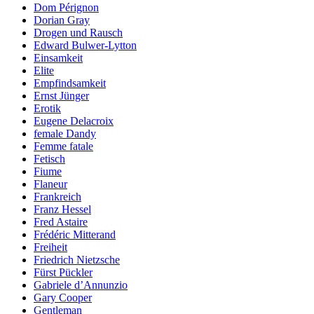
Dom Pérignon
Dorian Gray
Drogen und Rausch
Edward Bulwer-Lytton
Einsamkeit
Elite
Empfindsamkeit
Ernst Jünger
Erotik
Eugene Delacroix
female Dandy
Femme fatale
Fetisch
Fiume
Flaneur
Frankreich
Franz Hessel
Fred Astaire
Frédéric Mitterand
Freiheit
Friedrich Nietzsche
Fürst Pückler
Gabriele d’Annunzio
Gary Cooper
Gentleman