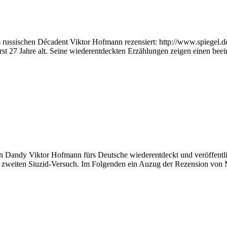
russischen Décadent Viktor Hofmann rezensiert: http://www.spiegel.de/
rst 27 Jahre alt. Seine wiederentdeckten Erzählungen zeigen einen bee
chen Dandy Viktor Hofmann fürs Deutsche wiederentdeckt und veröffentl
em zweiten Siuzid-Versuch. Im Folgenden ein Auzug der Rezension von 