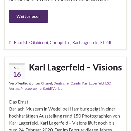
Weiterlesen
Baptiste Giabiconi
,
Choupette
,
Karl Lagerfeld
,
Steidl
Karl Lagerfeld – Visions
SEP.
16
Veröffentlicht unter
Chanel
,
Deutscher Dandy
,
Karl Lagerfeld
,
LSD
Verlag
,
Photographie
,
Steidl Verlag
Das Ernst
Barlach Museum in Wedel bei Hamburg zeigt in einer
hochkarätigen Ausstellung rund 150 Photographien von
Karl Lagerfeld. Karl Lagerfeld – Visions läuft noch bis
zum 24. Februar 2020. Der im Februar diesen Jahres