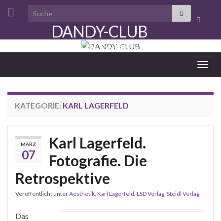
Search for:
Suchbo
DANDY-CLUB
umscha
aristocratie de la désinvolture
Navi
umsc
KATEGORIE:
KARL LAGERFELD
Karl Lagerfeld.
MÄRZ
07
Fotografie. Die
Retrospektive
Veröffentlicht unter
Aesthetik
,
Karl Lagerfeld
,
LSD Verlag
,
Steidl Verlag
Das