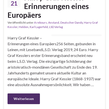
21
Erinnerungen eines
Europäers
Veröffentlicht unter
A rebours
,
Anstand
,
Deutscher Dandy
,
Harry Graf
Kessler
,
Helden
,
Karl Lagerfeld
,
LSD Verlag
Harry Graf Kessler –
Erinnerungen eines Europäers256 Seiten, gebunden in
Leinen, mit LesebandL.S.D. Verlag 2019, 24 Euro. Harry
Graf Kesslers erster Erinnerungsband erscheint neu
beim L.S.D. Verlag. Die einzigartige Schilderung der
aristokratisch-mondänen Gesellschaft zu Ende des 19.
Jahrhunderts gemahnt unsere aktuelle Kultur an
europäische Ideale. Harry Graf Kessler (1868-1937) war
eine absolute Ausnahmepersönlichkeit. Wir haben …
Weiterlesen