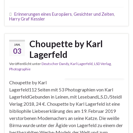
Erinnerungen eines Europäers
,
Gesichter und Zeiten
,
Harry Graf Kessler
Choupette by Karl
JAN.
03
Lagerfeld
Veröffentlicht unter
Deutscher Dandy
,
Karl Lagerfeld
,
LSD Verlag
,
Photographie
Choupette by Karl
Lagerfeld112 Seiten mit 53 Photographien von Karl
LagerfeldGebunden in Leinen, mit LesebandL.S.D./Steidl
Verlag 2018, 24 €. Choupette by Karl Lagerfeld ist eine
bibliophile Liebeserklärung des am 19. Februar 2019
verstorbenen Modemachers an seine Katze. Die weiße
Birma wurde unter der Ägide von Lagerfeld zu einem der
bestbezahlten Werbe-Models der Welt und zum …