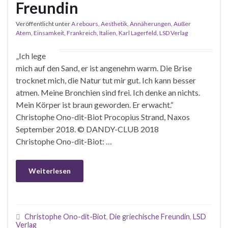
Freundin
Veröffentlicht unter
A rebours
,
Aesthetik
,
Annäherungen
,
Außer
Atem
,
Einsamkeit
,
Frankreich
,
Italien
,
Karl Lagerfeld
,
LSD Verlag
„Ich lege
mich auf den Sand, er ist angenehm warm. Die Brise
trocknet mich, die Natur tut mir gut. Ich kann besser
atmen. Meine Bronchien sind frei. Ich denke an nichts.
Mein Körper ist braun geworden. Er erwacht.“
Christophe Ono-dit-Biot Procopius Strand, Naxos
September 2018. © DANDY-CLUB 2018
Christophe Ono-dit-Biot: …
Weiterlesen
Christophe Ono-dit-Biot
,
Die griechische Freundin
,
LSD
Verlag