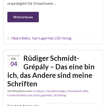
ursprünglich für Erwachsene …
Weiterlesen
Hilaire Belloc
,
Karl Lagerfeld
,
LSD Verlag
Rüdiger Schmidt-
FEB.
04
Grépály – Das eine bin
ich, das Andere sind meine
Schriften
Veröffentlicht unter
A rebours
,
Annäherungen
,
Einsamkeit
,
Elite
,
Friedrich Nietzsche
,
Karl Lagerfeld
,
LSD Verlag
Friedrich Nietzsche