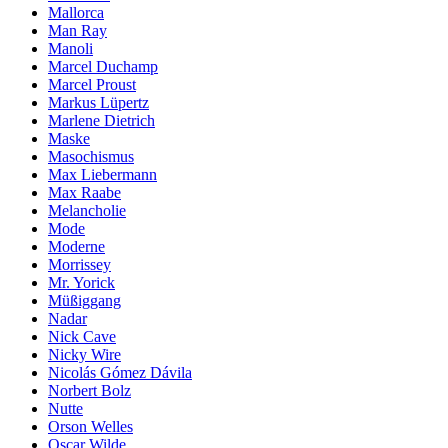
Mallorca
Man Ray
Manoli
Marcel Duchamp
Marcel Proust
Markus Lüpertz
Marlene Dietrich
Maske
Masochismus
Max Liebermann
Max Raabe
Melancholie
Mode
Moderne
Morrissey
Mr. Yorick
Müßiggang
Nadar
Nick Cave
Nicky Wire
Nicolás Gómez Dávila
Norbert Bolz
Nutte
Orson Welles
Oscar Wilde