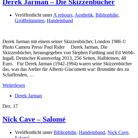
Derek Jarman – Die Skizzenbücher
Veröffentlicht unter
A rebours
,
Aesthetik
,
Bibliophilie
,
Großbritannien
,
Handeinband
Derek Jarman mit einem seiner Skizzenbücher, London 1986 ©
Photo Camera Press/ Paul Rider Derek Jarman, Die
Skizzenbücher, herausgegeben von Stephen Farthing und Ed Webb-
Ingall, Deutscher Kunstverlag 2013, 256 Seiten, Halbleinen, 48
Euro. Für Derek Jarman (1942-1994) waren seine Skizzenbücher
das, was das Atelier für Alberto Giacometti war: Brutstätte des zu
Schaffenden, …
Weiterlesen
Derek Jarman
Dez.
17
Nick Cave – Salomé
Veröffentlicht unter
Bibliophilie
,
Handeinband
,
Nick Cave
,
Salomé