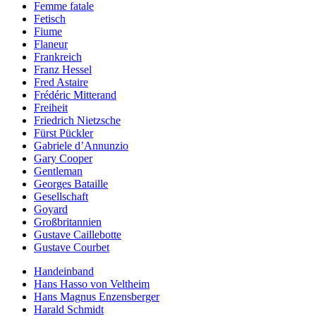
Femme fatale
Fetisch
Fiume
Flaneur
Frankreich
Franz Hessel
Fred Astaire
Frédéric Mitterand
Freiheit
Friedrich Nietzsche
Fürst Pückler
Gabriele d’Annunzio
Gary Cooper
Gentleman
Georges Bataille
Gesellschaft
Goyard
Großbritannien
Gustave Caillebotte
Gustave Courbet
Handeinband
Hans Hasso von Veltheim
Hans Magnus Enzensberger
Harald Schmidt