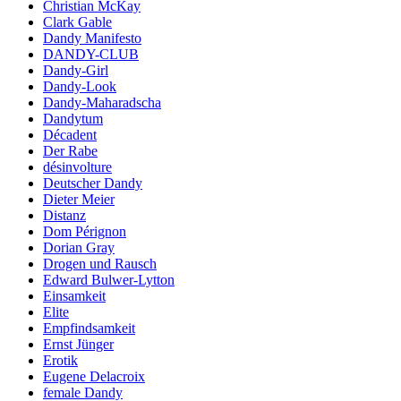
Christian McKay
Clark Gable
Dandy Manifesto
DANDY-CLUB
Dandy-Girl
Dandy-Look
Dandy-Maharadscha
Dandytum
Décadent
Der Rabe
désinvolture
Deutscher Dandy
Dieter Meier
Distanz
Dom Pérignon
Dorian Gray
Drogen und Rausch
Edward Bulwer-Lytton
Einsamkeit
Elite
Empfindsamkeit
Ernst Jünger
Erotik
Eugene Delacroix
female Dandy