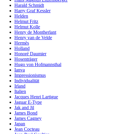
Harald Schmidt
Harry Graf Kessler
Helden
Helmut Fritz
Helmut Kolle
Henry de Montherlant
Henry van de Velde
Hermès
Holland
Honoré Daumier
Hosenträger
Hugo von Hofmannsthal
Ianva
Impressionismus
Individualität
Irland
Italien
Jacques Henri Lartigue
Jaguar E-Type
Jak and Jil
James Bond
James Cagney
Japan
Jean Cocteau