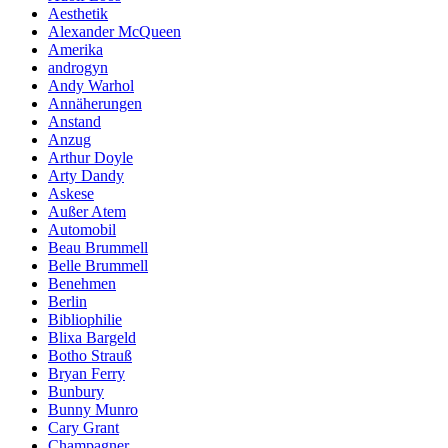
Aesthetik
Alexander McQueen
Amerika
androgyn
Andy Warhol
Annäherungen
Anstand
Anzug
Arthur Doyle
Arty Dandy
Askese
Außer Atem
Automobil
Beau Brummell
Belle Brummell
Benehmen
Berlin
Bibliophilie
Blixa Bargeld
Botho Strauß
Bryan Ferry
Bunbury
Bunny Munro
Cary Grant
Champagner