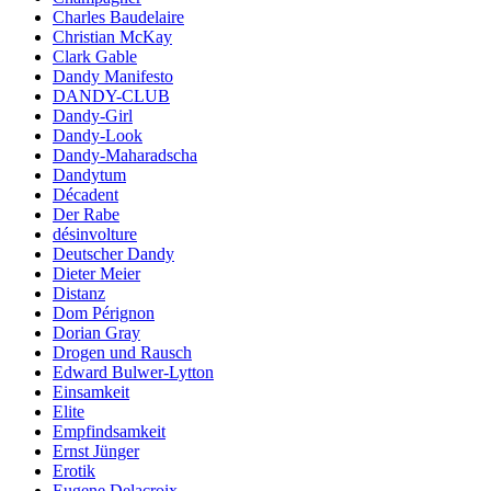
Charles Baudelaire
Christian McKay
Clark Gable
Dandy Manifesto
DANDY-CLUB
Dandy-Girl
Dandy-Look
Dandy-Maharadscha
Dandytum
Décadent
Der Rabe
désinvolture
Deutscher Dandy
Dieter Meier
Distanz
Dom Pérignon
Dorian Gray
Drogen und Rausch
Edward Bulwer-Lytton
Einsamkeit
Elite
Empfindsamkeit
Ernst Jünger
Erotik
Eugene Delacroix