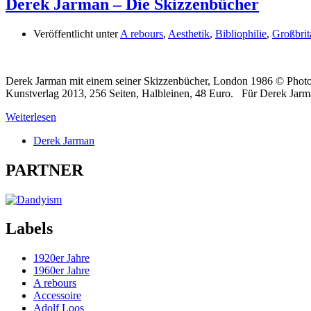
Derek Jarman – Die Skizzenbücher
Veröffentlicht unter
A rebours
,
Aesthetik
,
Bibliophilie
,
Großbrit
Derek Jarman mit einem seiner Skizzenbücher, London 1986 © Phot
Kunstverlag 2013, 256 Seiten, Halbleinen, 48 Euro. Für Derek Jarma
Weiterlesen
Derek Jarman
PARTNER
Labels
1920er Jahre
1960er Jahre
A rebours
Accessoire
Adolf Loos