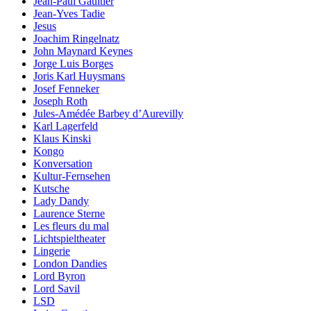
Jean-Paul Gaultier
Jean-Yves Tadie
Jesus
Joachim Ringelnatz
John Maynard Keynes
Jorge Luis Borges
Joris Karl Huysmans
Josef Fenneker
Joseph Roth
Jules-Amédée Barbey d’Aurevilly
Karl Lagerfeld
Klaus Kinski
Kongo
Konversation
Kultur-Fernsehen
Kutsche
Lady Dandy
Laurence Sterne
Les fleurs du mal
Lichtspieltheater
Lingerie
London Dandies
Lord Byron
Lord Savil
LSD