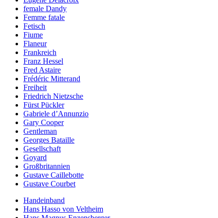
female Dandy
Femme fatale
Fetisch
Fiume
Flaneur
Frankreich
Franz Hessel
Fred Astaire
Frédéric Mitterand
Freiheit
Friedrich Nietzsche
Fürst Pückler
Gabriele d’Annunzio
Gary Cooper
Gentleman
Georges Bataille
Gesellschaft
Goyard
Großbritannien
Gustave Caillebotte
Gustave Courbet
Handeinband
Hans Hasso von Veltheim
Hans Magnus Enzensberger