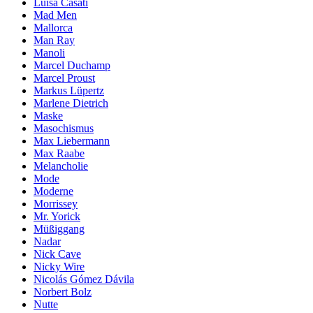
Luisa Casati
Mad Men
Mallorca
Man Ray
Manoli
Marcel Duchamp
Marcel Proust
Markus Lüpertz
Marlene Dietrich
Maske
Masochismus
Max Liebermann
Max Raabe
Melancholie
Mode
Moderne
Morrissey
Mr. Yorick
Müßiggang
Nadar
Nick Cave
Nicky Wire
Nicolás Gómez Dávila
Norbert Bolz
Nutte