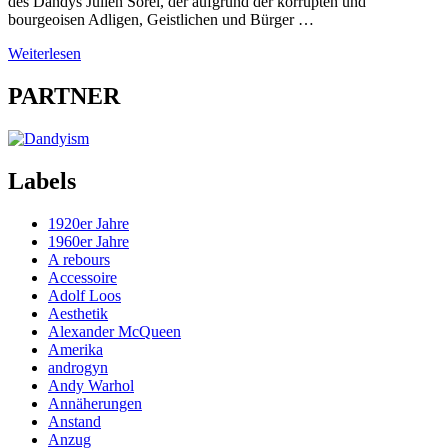
des Dandys Julien Sorel, der aufgrund der korrupten und
bourgeoisen Adligen, Geistlichen und Bürger …
Weiterlesen
PARTNER
Labels
1920er Jahre
1960er Jahre
A rebours
Accessoire
Adolf Loos
Aesthetik
Alexander McQueen
Amerika
androgyn
Andy Warhol
Annäherungen
Anstand
Anzug