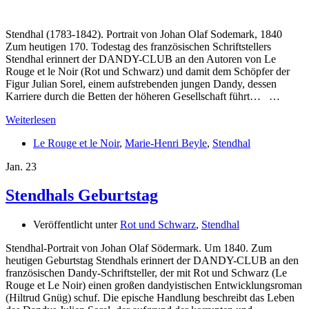
Stendhal (1783-1842). Portrait von Johan Olaf Sodemark, 1840
Zum heutigen 170. Todestag des französischen Schriftstellers
Stendhal erinnert der DANDY-CLUB an den Autoren von Le
Rouge et le Noir (Rot und Schwarz) und damit dem Schöpfer der
Figur Julian Sorel, einem aufstrebenden jungen Dandy, dessen
Karriere durch die Betten der höheren Gesellschaft führt… …
Weiterlesen
Le Rouge et le Noir
,
Marie-Henri Beyle
,
Stendhal
Jan.
23
Stendhals Geburtstag
Veröffentlicht unter
Rot und Schwarz
,
Stendhal
Stendhal-Portrait von Johan Olaf Södermark. Um 1840. Zum
heutigen Geburtstag Stendhals erinnert der DANDY-CLUB an den
französischen Dandy-Schriftsteller, der mit Rot und Schwarz (Le
Rouge et Le Noir) einen großen dandyistischen Entwicklungsroman
(Hiltrud Gnüg) schuf. Die epische Handlung beschreibt das Leben