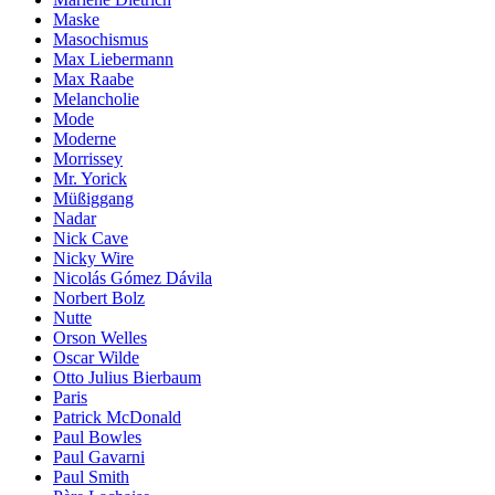
Maske
Masochismus
Max Liebermann
Max Raabe
Melancholie
Mode
Moderne
Morrissey
Mr. Yorick
Müßiggang
Nadar
Nick Cave
Nicky Wire
Nicolás Gómez Dávila
Norbert Bolz
Nutte
Orson Welles
Oscar Wilde
Otto Julius Bierbaum
Paris
Patrick McDonald
Paul Bowles
Paul Gavarni
Paul Smith