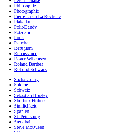
Père Lachaise
Philosophie
Photographie
Pierre Drieu La Rochelle
Plakatkunst
Polit-Dandy
Potsdam
Punk
Rauchen
Refugium
Renaissance
Roger Willemsen
Roland Barthes
Rot und Schwarz
Sacha Guitry
Salomé
Schweiz
Sebastian Horsley
Sherlock Holmes
Sinnlichkeit
Spanien
St. Petersburg
Stendhal
Steve McQueen