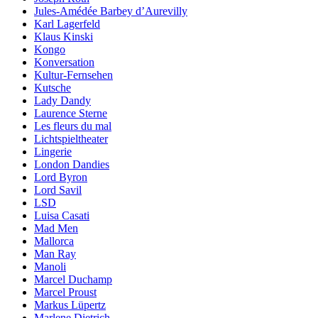
Jules-Amédée Barbey d’Aurevilly
Karl Lagerfeld
Klaus Kinski
Kongo
Konversation
Kultur-Fernsehen
Kutsche
Lady Dandy
Laurence Sterne
Les fleurs du mal
Lichtspieltheater
Lingerie
London Dandies
Lord Byron
Lord Savil
LSD
Luisa Casati
Mad Men
Mallorca
Man Ray
Manoli
Marcel Duchamp
Marcel Proust
Markus Lüpertz
Marlene Dietrich