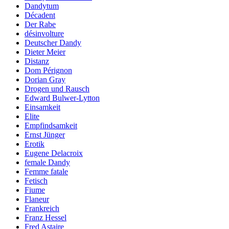
Dandytum
Décadent
Der Rabe
désinvolture
Deutscher Dandy
Dieter Meier
Distanz
Dom Pérignon
Dorian Gray
Drogen und Rausch
Edward Bulwer-Lytton
Einsamkeit
Elite
Empfindsamkeit
Ernst Jünger
Erotik
Eugene Delacroix
female Dandy
Femme fatale
Fetisch
Fiume
Flaneur
Frankreich
Franz Hessel
Fred Astaire