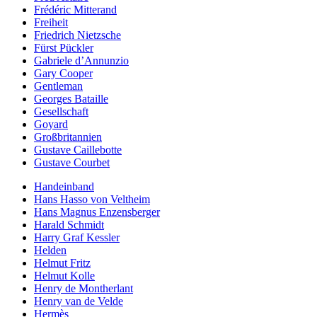
Frédéric Mitterand
Freiheit
Friedrich Nietzsche
Fürst Pückler
Gabriele d’Annunzio
Gary Cooper
Gentleman
Georges Bataille
Gesellschaft
Goyard
Großbritannien
Gustave Caillebotte
Gustave Courbet
Handeinband
Hans Hasso von Veltheim
Hans Magnus Enzensberger
Harald Schmidt
Harry Graf Kessler
Helden
Helmut Fritz
Helmut Kolle
Henry de Montherlant
Henry van de Velde
Hermès