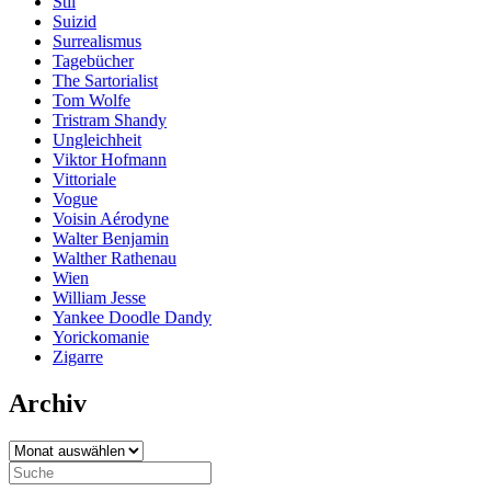
Stil
Suizid
Surrealismus
Tagebücher
The Sartorialist
Tom Wolfe
Tristram Shandy
Ungleichheit
Viktor Hofmann
Vittoriale
Vogue
Voisin Aérodyne
Walter Benjamin
Walther Rathenau
Wien
William Jesse
Yankee Doodle Dandy
Yorickomanie
Zigarre
Archiv
Archiv
Search
for: