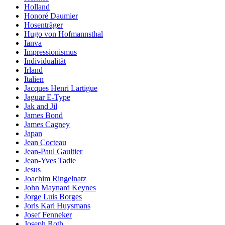
Holland
Honoré Daumier
Hosenträger
Hugo von Hofmannsthal
Ianva
Impressionismus
Individualität
Irland
Italien
Jacques Henri Lartigue
Jaguar E-Type
Jak and Jil
James Bond
James Cagney
Japan
Jean Cocteau
Jean-Paul Gaultier
Jean-Yves Tadie
Jesus
Joachim Ringelnatz
John Maynard Keynes
Jorge Luis Borges
Joris Karl Huysmans
Josef Fenneker
Joseph Roth