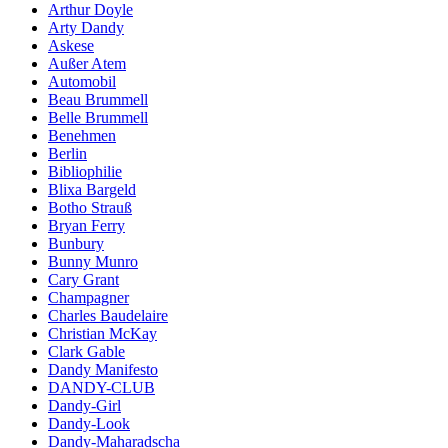
Arthur Doyle
Arty Dandy
Askese
Außer Atem
Automobil
Beau Brummell
Belle Brummell
Benehmen
Berlin
Bibliophilie
Blixa Bargeld
Botho Strauß
Bryan Ferry
Bunbury
Bunny Munro
Cary Grant
Champagner
Charles Baudelaire
Christian McKay
Clark Gable
Dandy Manifesto
DANDY-CLUB
Dandy-Girl
Dandy-Look
Dandy-Maharadscha