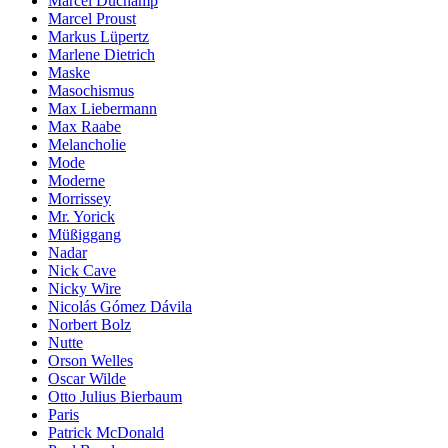
Marcel Duchamp
Marcel Proust
Markus Lüpertz
Marlene Dietrich
Maske
Masochismus
Max Liebermann
Max Raabe
Melancholie
Mode
Moderne
Morrissey
Mr. Yorick
Müßiggang
Nadar
Nick Cave
Nicky Wire
Nicolás Gómez Dávila
Norbert Bolz
Nutte
Orson Welles
Oscar Wilde
Otto Julius Bierbaum
Paris
Patrick McDonald