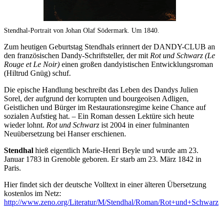
Stendhal-Portrait von Johan Olaf Södermark. Um 1840.
Zum heutigen Geburtstag Stendhals erinnert der DANDY-CLUB an
den französischen Dandy-Schriftsteller, der mit
Rot und Schwarz (Le
Rouge et Le Noir)
einen großen dandyistischen Entwicklungsroman
(Hiltrud Gnüg) schuf.
Die epische Handlung beschreibt das Leben des Dandys Julien
Sorel, der aufgrund der korrupten und bourgeoisen Adligen,
Geistlichen und Bürger im Restaurationsregime keine Chance auf
sozialen Aufstieg hat. – Ein Roman dessen Lektüre sich heute
wieder lohnt.
Rot und Schwarz
ist 2004 in einer fulminanten
Neuübersetzung bei Hanser erschienen.
Stendhal
hieß eigentlich Marie-Henri Beyle und wurde am 23.
Januar 1783 in Grenoble geboren. Er starb am 23. März 1842 in
Paris.
Hier findet sich der deutsche Volltext in einer älteren Übersetzung
kostenlos im Netz:
http://www.zeno.org/Literatur/M/Stendhal/Roman/Rot+und+Schwarz