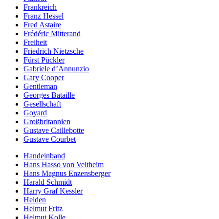
Frankreich
Franz Hessel
Fred Astaire
Frédéric Mitterand
Freiheit
Friedrich Nietzsche
Fürst Pückler
Gabriele d’Annunzio
Gary Cooper
Gentleman
Georges Bataille
Gesellschaft
Goyard
Großbritannien
Gustave Caillebotte
Gustave Courbet
Handeinband
Hans Hasso von Veltheim
Hans Magnus Enzensberger
Harald Schmidt
Harry Graf Kessler
Helden
Helmut Fritz
Helmut Kolle