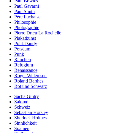
Paul Bowles
Paul Gavarni
Paul Smith
Père Lachaise
Philosophie
Photographie
Pierre Drieu La Rochelle
Plakatkunst
Polit-Dandy
Potsdam
Punk
Rauchen
Refugium
Renaissance
Roger Willemsen
Roland Barthes
Rot und Schwarz
Sacha Guitry
Salomé
Schweiz
Sebastian Horsley
Sherlock Holmes
Sinnlichkeit
Spanien