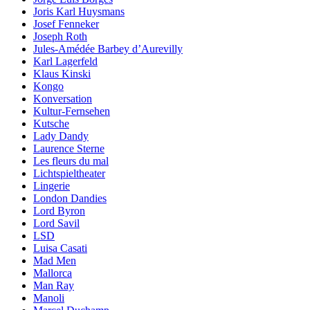
Joris Karl Huysmans
Josef Fenneker
Joseph Roth
Jules-Amédée Barbey d’Aurevilly
Karl Lagerfeld
Klaus Kinski
Kongo
Konversation
Kultur-Fernsehen
Kutsche
Lady Dandy
Laurence Sterne
Les fleurs du mal
Lichtspieltheater
Lingerie
London Dandies
Lord Byron
Lord Savil
LSD
Luisa Casati
Mad Men
Mallorca
Man Ray
Manoli