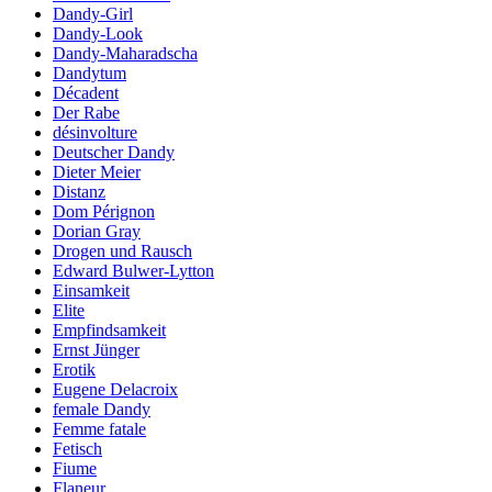
Dandy-Girl
Dandy-Look
Dandy-Maharadscha
Dandytum
Décadent
Der Rabe
désinvolture
Deutscher Dandy
Dieter Meier
Distanz
Dom Pérignon
Dorian Gray
Drogen und Rausch
Edward Bulwer-Lytton
Einsamkeit
Elite
Empfindsamkeit
Ernst Jünger
Erotik
Eugene Delacroix
female Dandy
Femme fatale
Fetisch
Fiume
Flaneur