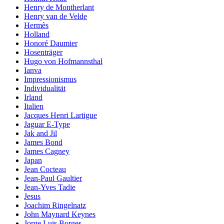
Henry de Montherlant
Henry van de Velde
Hermès
Holland
Honoré Daumier
Hosenträger
Hugo von Hofmannsthal
Ianva
Impressionismus
Individualität
Irland
Italien
Jacques Henri Lartigue
Jaguar E-Type
Jak and Jil
James Bond
James Cagney
Japan
Jean Cocteau
Jean-Paul Gaultier
Jean-Yves Tadie
Jesus
Joachim Ringelnatz
John Maynard Keynes
Jorge Luis Borges