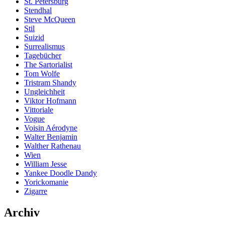
St. Petersburg
Stendhal
Steve McQueen
Stil
Suizid
Surrealismus
Tagebücher
The Sartorialist
Tom Wolfe
Tristram Shandy
Ungleichheit
Viktor Hofmann
Vittoriale
Vogue
Voisin Aérodyne
Walter Benjamin
Walther Rathenau
Wien
William Jesse
Yankee Doodle Dandy
Yorickomanie
Zigarre
Archiv