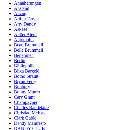
Annäherungen
Anstand
Anzug
Arthur Doyle
Arty Dandy
Askese
Außer Atem
Automobil
Beau Brummell
Belle Brummell
Benehmen
Berlin
Bibliophilie
Blixa Bargeld
Botho Strauß
Bryan Ferry
Bunbury
Bunny Munro
Cary Grant
Champagner
Charles Baudelaire
Christian McKay
Clark Gable
Dandy Manifesto
DANDY-CLUB