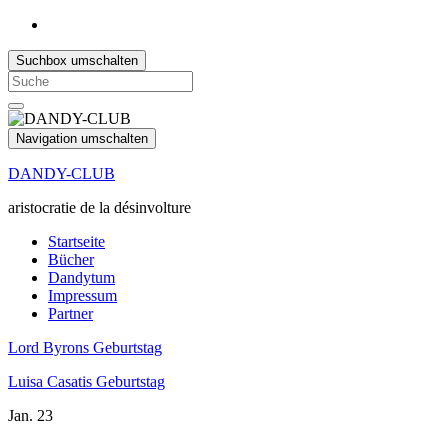
Suchbox umschalten
Search
for:
Navigation umschalten
DANDY-CLUB
aristocratie de la désinvolture
Startseite
Bücher
Dandytum
Impressum
Partner
Lord Byrons Geburtstag
Luisa Casatis Geburtstag
Jan.
23