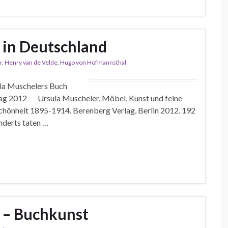
 in Deutschland
r
,
Henry van de Velde
,
Hugo von Hofmannsthal
ula Muschelers Buch
lag 2012 Ursula Muscheler, Möbel, Kunst und feine
Schönheit 1895-1914. Berenberg Verlag, Berlin 2012. 192
nderts taten …
 – Buchkunst