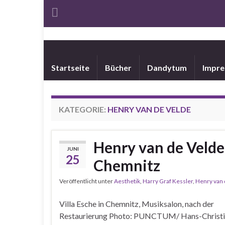
Startseite
Bücher
Dandytum
Impr
KATEGORIE:
HENRY VAN DE VELDE
Henry van de Veld
JUNI
25
Chemnitz
Veröffentlicht unter
Aesthetik
,
Harry Graf Kessler
,
Henry van 
Villa Esche in Chemnitz, Musiksalon, nach der
Restaurierung Photo: PUNCTUM/ Hans-Christian