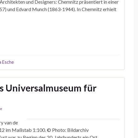
rchitekten und Designers: Chemnitz präsentiert in einer
57) und Edvard Munch (1863-1944). In Chemnitz erhielt
la Esche
es Universalmuseum für
de
y van de
012 im Maßstab 1:100. © Photo: Bildarchiv
rt war zu Beginn des 20. Jahrhunderts ein Ort