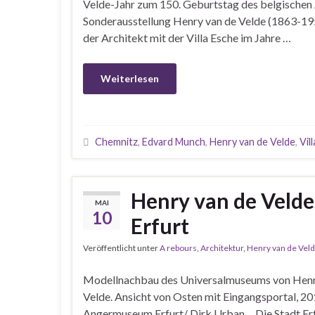
Velde-Jahr zum 150. Geburtstag des belgischen A
Sonderausstellung Henry van de Velde (1863-19
der Architekt mit der Villa Esche im Jahre …
Weiterlesen
Chemnitz
,
Edvard Munch
,
Henry van de Velde
,
Vil
Henry van de Veld
MAI
10
Erfurt
Veröffentlicht unter
A rebours
,
Architektur
,
Henry van de Vel
Modellnachbau des Universalmuseums von Henr
Velde. Ansicht von Osten mit Eingangsportal, 2
Angermuseum Erfurt/ Dirk Urban Die Stadt Erfu