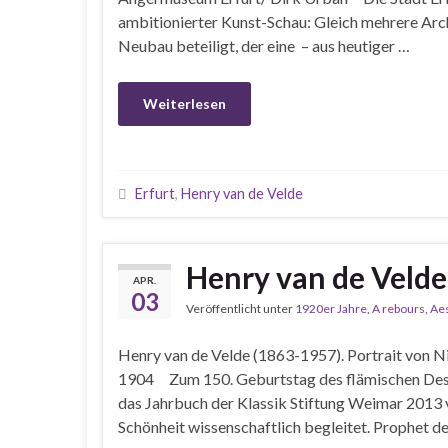
ambitionierter Kunst-Schau: Gleich mehrere Ar
Neubau beteiligt, der eine – aus heutiger …
Weiterlesen
Erfurt
,
Henry van de Velde
Henry van de Velde
APR.
03
Veröffentlicht unter
1920er Jahre
,
A rebours
,
Aes
Henry van de Velde (1863-1957). Portrait von Ni
1904 Zum 150. Geburtstag des flämischen Desig
das Jahrbuch der Klassik Stiftung Weimar 2013 v
Schönheit wissenschaftlich begleitet. Prophet d