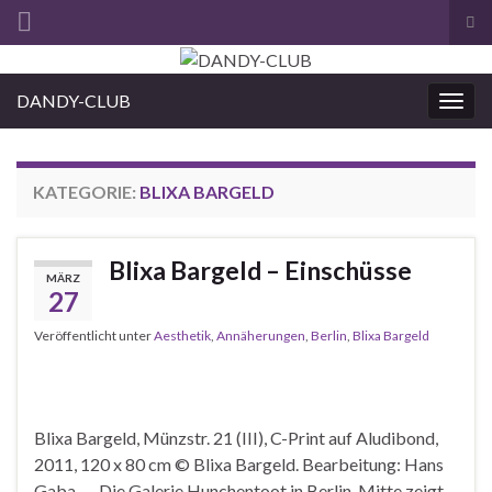
Suc
ums
Search for:
DANDY-CLUB
Navi
umsc
KATEGORIE:
BLIXA BARGELD
Blixa Bargeld – Einschüsse
MÄRZ
27
Veröffentlicht unter
Aesthetik
,
Annäherungen
,
Berlin
,
Blixa Bargeld
Blixa Bargeld, Münzstr. 21 (III), C-Print auf Aludibond,
2011, 120 x 80 cm © Blixa Bargeld. Bearbeitung: Hans
Gaba Die Galerie Hunchentoot in Berlin-Mitte zeigt