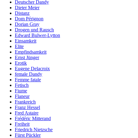
Deutscher Dandy
Dieter Meier
Distanz
Dom Pérignon
Dorian Gray
Drogen und Rausch
Edward Bulwer-Lytton
Einsamkeit
Elite
Empfindsamkeit
Ernst Jünger
Erotik
Eugene Delacroix
female Dandy
Femme fatale
Fetisch
Fiume
Flaneur
Frankreich
Franz Hessel
Fred Astaire
Frédéric Mitterand
Freiheit
Friedrich Nietzsche
Fürst Pückler