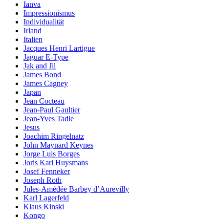
Ianva
Impressionismus
Individualität
Irland
Italien
Jacques Henri Lartigue
Jaguar E-Type
Jak and Jil
James Bond
James Cagney
Japan
Jean Cocteau
Jean-Paul Gaultier
Jean-Yves Tadie
Jesus
Joachim Ringelnatz
John Maynard Keynes
Jorge Luis Borges
Joris Karl Huysmans
Josef Fenneker
Joseph Roth
Jules-Amédée Barbey d’Aurevilly
Karl Lagerfeld
Klaus Kinski
Kongo