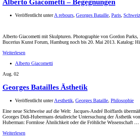
Alberto Giacometti – Begegnungen
Veröffentlicht unter
A rebours
,
Georges Bataille
,
Paris
,
Schwei
Alberto Giacometti mit Skulpturen. Photographie von Gordon Parks
Bucerius Kunst Forum, Hamburg noch bis 20. Mai 2013. Katalog: Hi
Weiterlesen
Alberto Giacometti
Aug.
02
Georges Batailles Ästhetik
Veröffentlicht unter
Aesthetik
,
Georges Bataille
,
Philosophie
Eine neue Sichtweise auf die Welt: Jacques-André Boiffards übermäßi
Georges Didi-Hubermans detailreiche Untersuchung der Ästhetik von
Huberman: Formlose Ähnlichkeit oder die Fröhliche Wissenschaft …
Weiterlesen