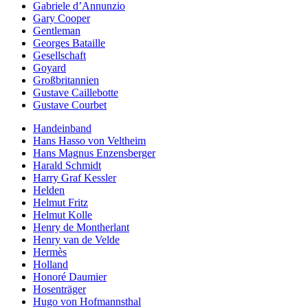
Gabriele d’Annunzio
Gary Cooper
Gentleman
Georges Bataille
Gesellschaft
Goyard
Großbritannien
Gustave Caillebotte
Gustave Courbet
Handeinband
Hans Hasso von Veltheim
Hans Magnus Enzensberger
Harald Schmidt
Harry Graf Kessler
Helden
Helmut Fritz
Helmut Kolle
Henry de Montherlant
Henry van de Velde
Hermès
Holland
Honoré Daumier
Hosenträger
Hugo von Hofmannsthal