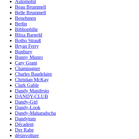
Automobil
Beau Brummell
Belle Brummell
Benehmen
Berlin
Bibliophilie
Blixa Bargeld
Botho Strauß
Bryan Ferry
Bunbury
Bunny Munro
Cary Grant
Champagner
Charles Baudelaire
Christian McKay
Clark Gable
Dandy Manifesto
DANDY-CLUB
Dandy-Girl
Dandy-Look
Dandy-Maharadscha
Dandytum
Décadent
Der Rabe
désinvolture