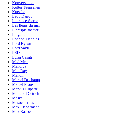
Konversation
Kultur-Fernsehen
Kutsche
Lady Dandy
Laurence Sterne
Les fleurs du mal
Lichtspieltheater
Lingerie
London Dandies
Lord Byron
Lord Savil
LSD
Luisa Casati
Mad Men
Mallorca
Man Ray
Manoli
Marcel Duchamp
Marcel Proust
Markus Lüpertz
Marlene Dietrich
Maske
Masochismus
Max Liebermann
Max Raabe