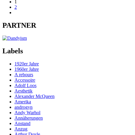
1
2
PARTNER
Labels
1920er Jahre
1960er Jahre
A rebours
Accessoire
Adolf Loos
Aesthetik
Alexander McQueen
Amerika
androgyn
Andy Warhol
Annäherungen
Anstand
Anzug
Arthur Doyle