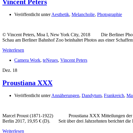
Vincent Peters
Veröffentlicht unter
Aesthetik
,
Melancholie
,
Photographie
© Vincent Peters, Moa I, New York City, 2018 Die Berliner Photo-
Schau am Berliner Bahnhof Zoo beinhaltet Photos aus einer Schaf
Weiterlesen
Camera Work
,
teNeues
,
Vincent Peters
Dez.
18
Proustiana XXX
Veröffentlicht unter
Annäherungen
,
Dandytum
,
Frankreich
,
Mar
Marcel Proust (1871-1922) Proustiana XXX Mitteilungen der Marce
Berlin 2017, 19,95 € (D). Seit über drei Jahrzehnten berichtet die
Weiterlesen