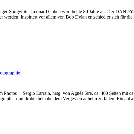
-Songwriter Leonard Cohen wird heute 80 Jahre alt. Der DANDY-CLU
er werden. Inspiriert vor allem von Bob Dylan entschied er sich für di
otographie
um Photos Sergio Larrain, hrsg. von Agnès Sire, ca. 400 Seiten mit c
ograph – und drohte beinahe dem Vergessen anheim zu fallen. Ein auf