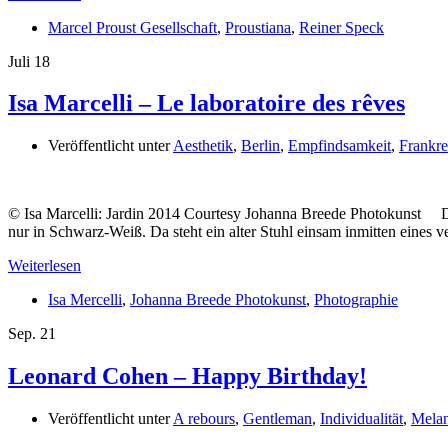
Marcel Proust Gesellschaft
,
Proustiana
,
Reiner Speck
Juli
18
Isa Marcelli – Le laboratoire des rêves
Veröffentlicht unter
Aesthetik
,
Berlin
,
Empfindsamkeit
,
Frankre
© Isa Marcelli: Jardin 2014 Courtesy Johanna Breede Photokunst Die f
nur in Schwarz-Weiß. Da steht ein alter Stuhl einsam inmitten eine
Weiterlesen
Isa Mercelli
,
Johanna Breede Photokunst
,
Photographie
Sep.
21
Leonard Cohen – Happy Birthday!
Veröffentlicht unter
A rebours
,
Gentleman
,
Individualität
,
Melan