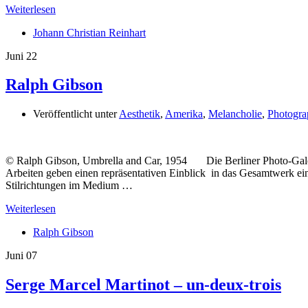
Weiterlesen
Johann Christian Reinhart
Juni
22
Ralph Gibson
Veröffentlicht unter
Aesthetik
,
Amerika
,
Melancholie
,
Photogra
© Ralph Gibson, Umbrella and Car, 1954 Die Berliner Photo-Galer
Arbeiten geben einen repräsentativen Einblick in das Gesamtwerk ei
Stilrichtungen im Medium …
Weiterlesen
Ralph Gibson
Juni
07
Serge Marcel Martinot – un-deux-trois