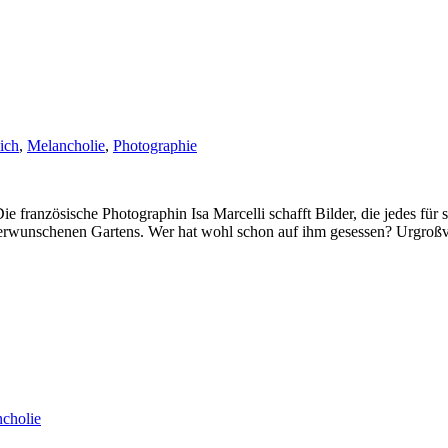
ich
,
Melancholie
,
Photographie
ranzösische Photographin Isa Marcelli schafft Bilder, die jedes für si
s verwunschenen Gartens. Wer hat wohl schon auf ihm gesessen? Urgro
cholie