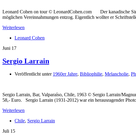
Leonard Cohen on tour © LeonardCohen.com Der kanadische Singer
möglichen Vereinnahmungen entzog. Eigentlich wollter er Schriftstell
Weiterlesen
Leonard Cohen
Juni
17
Sergio Larrain
Veröffentlicht unter
1960er Jahre
,
Bibliophilie
,
Melancholie
,
Ph
Sergio Larrain, Bar, Valparaíso, Chile, 1963 © Sergio Larrain/Magn
58,- Euro. Sergio Larrain (1931-2012) war ein herausragender Phot
Weiterlesen
Chile
,
Sergio Larrain
Juli
15