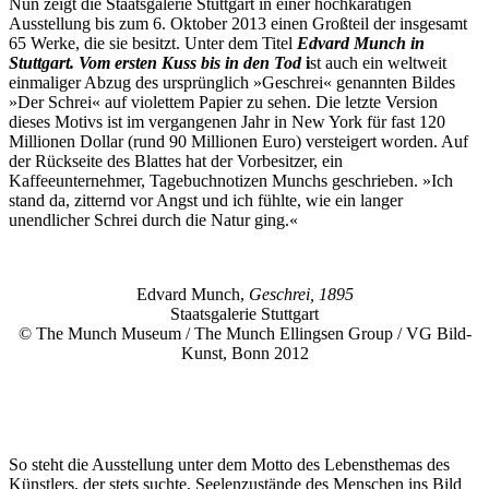
Nun zeigt die Staatsgalerie Stuttgart in einer hochkarätigen
Ausstellung bis zum 6. Oktober 2013 einen Großteil der insgesamt
65 Werke, die sie besitzt. Unter dem Titel
Edvard Munch in
Stuttgart. Vom ersten Kuss bis in den Tod
i
st auch ein weltweit
einmaliger Abzug des ursprünglich »Geschrei« genannten Bildes
»Der Schrei« auf violettem Papier zu sehen. Die letzte Version
dieses Motivs ist im vergangenen Jahr in New York für fast 120
Millionen Dollar (rund 90 Millionen Euro) versteigert worden. Auf
der Rückseite des Blattes hat der Vorbesitzer, ein
Kaffeeunternehmer, Tagebuchnotizen Munchs geschrieben. »Ich
stand da, zitternd vor Angst und ich fühlte, wie ein langer
unendlicher Schrei durch die Natur ging.«
Edvard Munch,
Geschrei, 1895
Staatsgalerie Stuttgart
© The Munch Museum / The Munch Ellingsen Group / VG Bild-
Kunst, Bonn 2012
So steht die Ausstellung unter dem Motto des Lebensthemas des
Künstlers, der stets suchte, Seelenzustände des Menschen ins Bild