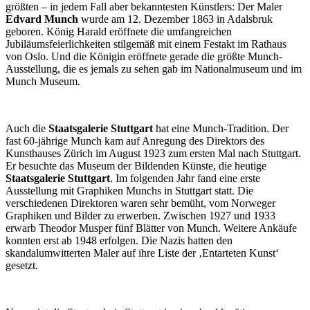
größten – in jedem Fall aber bekanntesten Künstlers: Der Maler
Edvard Munch
wurde am 12. Dezember 1863 in Adalsbruk
geboren. König Harald eröffnete die umfangreichen
Jubiläumsfeierlichkeiten stilgemäß mit einem Festakt im Rathaus
von Oslo. Und die Königin eröffnete gerade die größte Munch-
Ausstellung, die es jemals zu sehen gab im Nationalmuseum und im
Munch Museum.
Auch die
Staatsgalerie Stuttgart
hat eine Munch-Tradition. Der
fast 60-jährige Munch kam auf Anregung des Direktors des
Kunsthauses Zürich im August 1923 zum ersten Mal nach Stuttgart.
Er besuchte das Museum der Bildenden Künste, die heutige
Staatsgalerie Stuttgart
. Im folgenden Jahr fand eine erste
Ausstellung mit Graphiken Munchs in Stuttgart statt. Die
verschiedenen Direktoren waren sehr bemüht, vom Norweger
Graphiken und Bilder zu erwerben. Zwischen 1927 und 1933
erwarb Theodor Musper fünf Blätter von Munch. Weitere Ankäufe
konnten erst ab 1948 erfolgen. Die Nazis hatten den
skandalumwitterten Maler auf ihre Liste der ‚Entarteten Kunst‘
gesetzt.