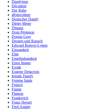
Dandytum
Décadent
Der Rabe
désinvolture
Deutscher Dandy
Dieter Meier
Distanz
Dom Pérignon
Dorian Gray
Drogen und Rausch
Edward Bulwer-Lytton
Einsamkeit
Elite
Empfindsamkeit
Ernst Jünger
Erotik
Eugene Delacroix
female Dandy
Femme fatale
Fetisch
Fiume
Flaneur
Frankreich
Franz Hessel
Fred Astaire