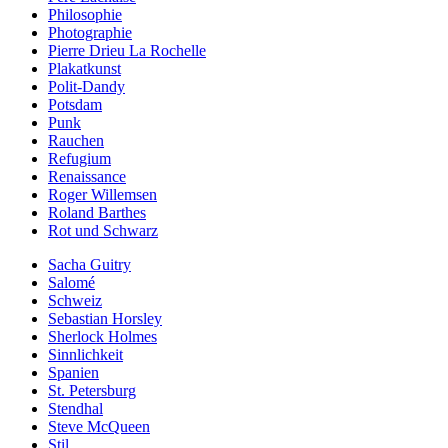
Philosophie
Photographie
Pierre Drieu La Rochelle
Plakatkunst
Polit-Dandy
Potsdam
Punk
Rauchen
Refugium
Renaissance
Roger Willemsen
Roland Barthes
Rot und Schwarz
Sacha Guitry
Salomé
Schweiz
Sebastian Horsley
Sherlock Holmes
Sinnlichkeit
Spanien
St. Petersburg
Stendhal
Steve McQueen
Stil