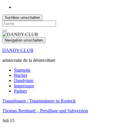
Suchbox umschalten
Search
for:
Navigation umschalten
DANDY-CLUB
aristocratie de la désinvolture
Startseite
Bücher
Dandytum
Impressum
Partner
Traumfrauen / Traummänner in Rostock
Thomas Bernhard – Persiflage und Subversion
Juli
15