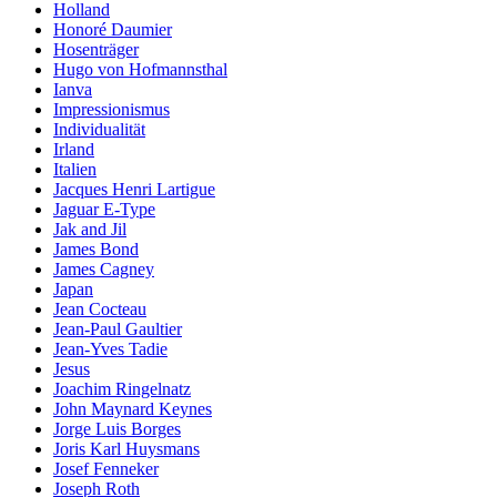
Holland
Honoré Daumier
Hosenträger
Hugo von Hofmannsthal
Ianva
Impressionismus
Individualität
Irland
Italien
Jacques Henri Lartigue
Jaguar E-Type
Jak and Jil
James Bond
James Cagney
Japan
Jean Cocteau
Jean-Paul Gaultier
Jean-Yves Tadie
Jesus
Joachim Ringelnatz
John Maynard Keynes
Jorge Luis Borges
Joris Karl Huysmans
Josef Fenneker
Joseph Roth