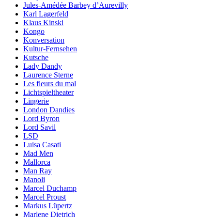
Jules-Amédée Barbey d’Aurevilly
Karl Lagerfeld
Klaus Kinski
Kongo
Konversation
Kultur-Fernsehen
Kutsche
Lady Dandy
Laurence Sterne
Les fleurs du mal
Lichtspieltheater
Lingerie
London Dandies
Lord Byron
Lord Savil
LSD
Luisa Casati
Mad Men
Mallorca
Man Ray
Manoli
Marcel Duchamp
Marcel Proust
Markus Lüpertz
Marlene Dietrich