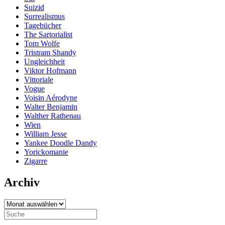
Suizid
Surrealismus
Tagebücher
The Sartorialist
Tom Wolfe
Tristram Shandy
Ungleichheit
Viktor Hofmann
Vittoriale
Vogue
Voisin Aérodyne
Walter Benjamin
Walther Rathenau
Wien
William Jesse
Yankee Doodle Dandy
Yorickomanie
Zigarre
Archiv
Archiv
Search
for: