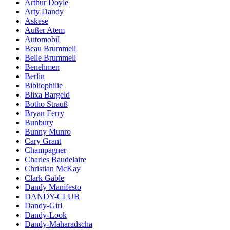
Arthur Doyle
Arty Dandy
Askese
Außer Atem
Automobil
Beau Brummell
Belle Brummell
Benehmen
Berlin
Bibliophilie
Blixa Bargeld
Botho Strauß
Bryan Ferry
Bunbury
Bunny Munro
Cary Grant
Champagner
Charles Baudelaire
Christian McKay
Clark Gable
Dandy Manifesto
DANDY-CLUB
Dandy-Girl
Dandy-Look
Dandy-Maharadscha