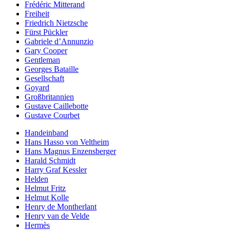
Frédéric Mitterand
Freiheit
Friedrich Nietzsche
Fürst Pückler
Gabriele d’Annunzio
Gary Cooper
Gentleman
Georges Bataille
Gesellschaft
Goyard
Großbritannien
Gustave Caillebotte
Gustave Courbet
Handeinband
Hans Hasso von Veltheim
Hans Magnus Enzensberger
Harald Schmidt
Harry Graf Kessler
Helden
Helmut Fritz
Helmut Kolle
Henry de Montherlant
Henry van de Velde
Hermès