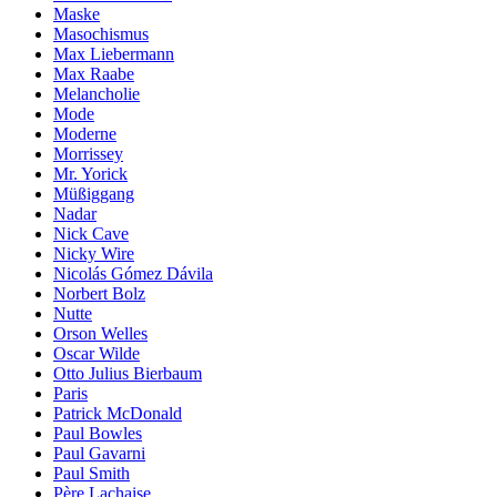
Maske
Masochismus
Max Liebermann
Max Raabe
Melancholie
Mode
Moderne
Morrissey
Mr. Yorick
Müßiggang
Nadar
Nick Cave
Nicky Wire
Nicolás Gómez Dávila
Norbert Bolz
Nutte
Orson Welles
Oscar Wilde
Otto Julius Bierbaum
Paris
Patrick McDonald
Paul Bowles
Paul Gavarni
Paul Smith
Père Lachaise