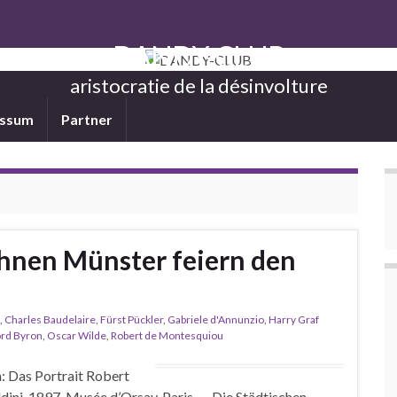
DANDY-CLUB
aristocratie de la désinvolture
essum
Partner
hnen Münster feiern den
,
Charles Baudelaire
,
Fürst Pückler
,
Gabriele d'Annunzio
,
Harry Graf
rd Byron
,
Oscar Wilde
,
Robert de Montesquiou
 Das Portrait Robert
dini, 1897, Musée d’Orsay, Paris Die Städtischen