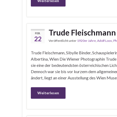
Weiterlesen
Trude Fleischmann
FEB.
22
Veröffentlicht unter
1920er Jahre
,
Adolf Loos
,
Ph
Trude Fleischmann, Sibylle Binder, Schauspiele
Albertina, Wien Die Wiener Photographin Trude
sie eine der bedeutendsten österreichischen Lic
Dennoch war sie bis vor kurzem dem allgemeinen
ändert, liegt an einer Ausstellung des Wien Mus
Weiterlesen