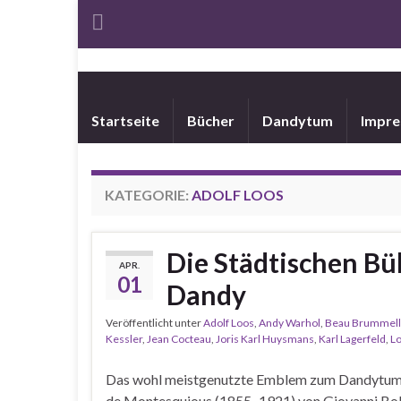
Startseite
Bücher
Dandytum
Impr
KATEGORIE:
ADOLF LOOS
Die Städtischen Bü
APR.
01
Dandy
Veröffentlicht unter
Adolf Loos
,
Andy Warhol
,
Beau Brummell
Kessler
,
Jean Cocteau
,
Joris Karl Huysmans
,
Karl Lagerfeld
,
Lo
Das wohl meistgenutzte Emblem zum Dandytum:
de Montesquious (1855–1921) von Giovanni Bol