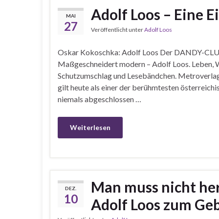
Adolf Loos – Eine 
MAI
27
Veröffentlicht unter
Adolf Loos
Oskar Kokoschka: Adolf Loos Der DANDY-CLUB r
Maßgeschneidert modern – Adolf Loos. Leben, 
Schutzumschlag und Lesebändchen. Metroverlag
gilt heute als einer der berühmtesten österreic
niemals abgeschlossen …
Weiterlesen
Man muss nicht her
DEZ.
10
Adolf Loos zum Ge