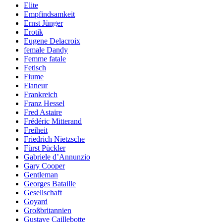
Elite
Empfindsamkeit
Ernst Jünger
Erotik
Eugene Delacroix
female Dandy
Femme fatale
Fetisch
Fiume
Flaneur
Frankreich
Franz Hessel
Fred Astaire
Frédéric Mitterand
Freiheit
Friedrich Nietzsche
Fürst Pückler
Gabriele d’Annunzio
Gary Cooper
Gentleman
Georges Bataille
Gesellschaft
Goyard
Großbritannien
Gustave Caillebotte