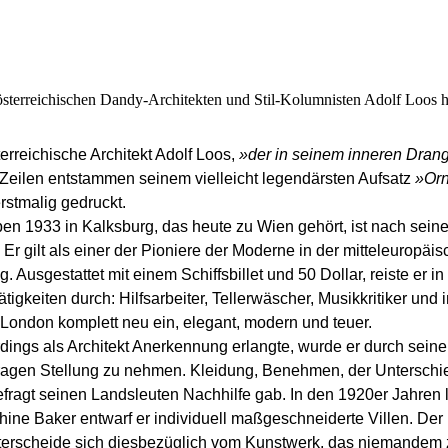
österreichischen Dandy-Architekten und Stil-Kolumnisten Adolf Loos 
erreichische Architekt Adolf Loos,
»der in seinem inneren Drang
Zeilen entstammen seinem vielleicht legendärsten Aufsatz
»Orn
rstmalig gedruckt.
ben 1933 in Kalksburg, das heute zu Wien gehört, ist nach sei
. Er gilt als einer der Pioniere der Moderne in der mitteleuropäi
Ausgestattet mit einem Schiffsbillet und 50 Dollar, reiste er in
igkeiten durch: Hilfsarbeiter, Tellerwäscher, Musikkritiker und
in London komplett neu ein, elegant, modern und teuer.
rdings als Architekt Anerkennung erlangte, wurde er durch seine 
agen Stellung zu nehmen. Kleidung, Benehmen, der Unterschied 
ragt seinen Landsleuten Nachhilfe gab. In den 1920er Jahren l
ine Baker entwarf er individuell maßgeschneiderte Villen. Der 
nterscheide sich diesbezüglich vom Kunstwerk, das niemandem