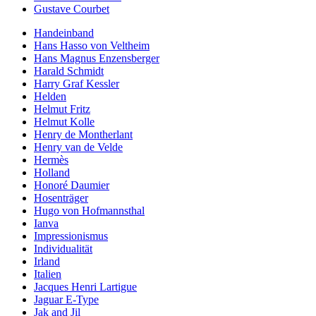
Gustave Courbet
Handeinband
Hans Hasso von Veltheim
Hans Magnus Enzensberger
Harald Schmidt
Harry Graf Kessler
Helden
Helmut Fritz
Helmut Kolle
Henry de Montherlant
Henry van de Velde
Hermès
Holland
Honoré Daumier
Hosenträger
Hugo von Hofmannsthal
Ianva
Impressionismus
Individualität
Irland
Italien
Jacques Henri Lartigue
Jaguar E-Type
Jak and Jil