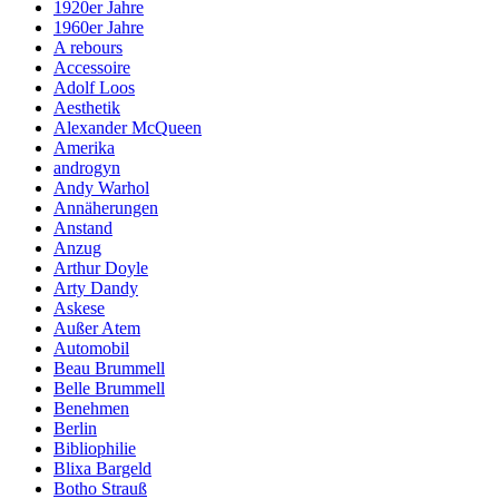
1920er Jahre
1960er Jahre
A rebours
Accessoire
Adolf Loos
Aesthetik
Alexander McQueen
Amerika
androgyn
Andy Warhol
Annäherungen
Anstand
Anzug
Arthur Doyle
Arty Dandy
Askese
Außer Atem
Automobil
Beau Brummell
Belle Brummell
Benehmen
Berlin
Bibliophilie
Blixa Bargeld
Botho Strauß