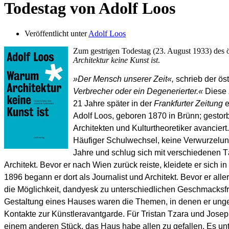
Todestag von Adolf Loos
Veröffentlicht unter
Adolf Loos
Zum gestrigen Todestag (23. August 1933) des 
Architektur keine Kunst ist
.
»Der Mensch unserer Zeit«,
schrieb der öst
Verbrecher oder ein Degenerierter.«
Diese 
21 Jahre später in der
Frankfurter Zeitung
e
Adolf Loos, geboren 1870 in Brünn; gestor
Architekten und Kulturtheoretiker avanciert
Häufiger Schulwechsel, keine Verwurzelung. 
Jahre und schlug sich mit verschiedenen Tät
Architekt. Bevor er nach Wien zurück reiste, kleidete er sich 
1896 begann er dort als Journalist und Architekt. Bevor er alle
die Möglichkeit, dandyesk zu unterschiedlichen Geschmacksfr
Gestaltung eines Hauses waren die Themen, in denen er ungef
Kontakte zur Künstleravantgarde. Für Tristan Tzara und Joseph
einem anderen Stück, das Haus habe allen zu gefallen. Es u