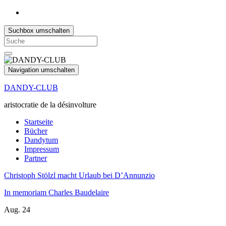
Suchbox umschalten
Search
for:
Navigation umschalten
DANDY-CLUB
aristocratie de la désinvolture
Startseite
Bücher
Dandytum
Impressum
Partner
Christoph Stölzl macht Urlaub bei D’Annunzio
In memoriam Charles Baudelaire
Aug.
24