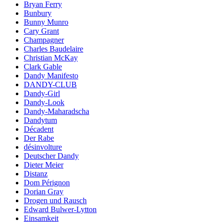
Bryan Ferry
Bunbury
Bunny Munro
Cary Grant
Champagner
Charles Baudelaire
Christian McKay
Clark Gable
Dandy Manifesto
DANDY-CLUB
Dandy-Girl
Dandy-Look
Dandy-Maharadscha
Dandytum
Décadent
Der Rabe
désinvolture
Deutscher Dandy
Dieter Meier
Distanz
Dom Pérignon
Dorian Gray
Drogen und Rausch
Edward Bulwer-Lytton
Einsamkeit