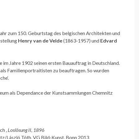
Jahr zum 150. Geburtstag des belgischen Architekten und
sstellung
Henry van de Velde
(1863-1957) und
Edvard
he im Jahre 1902 seinen ersten Bauauftrag in Deutschland.
als Familienportraitisten zu beauftragen. So wurden
che‘.
useum als Dependance der Kunstsammlungen Chemnitz
ch ,
Loslösung II, 1896
z/László Tóth, VG Bild-Kunst, Bonn 2013