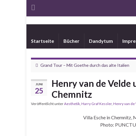
Startseite
Bücher
Dandytum
Impr
Grand Tour – Mit Goethe durch das alte Italien
Henry van de Velde 
JUNI
25
Chemnitz
Veröffentlicht unter
Aesthetik
,
Harry Graf Kessler
,
Henry van de
Villa Esche in Chemnitz, 
Photo: PUNCTUM