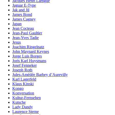
Jacques Henri Lartigue
Jaguar E-Type
Jak and Jil
James Bond
James Cagney
Japan
Jean Cocteau
Jean-Paul Gaultier
Jean-Yves Tadie
Jesus
Joachim Ringelnatz
John Maynard Keynes
Jorge Luis Borges
Joris Karl Huysmans
Josef Fenneker
Joseph Roth
Jules-Amédée Barbey d’Aurevilly
Karl Lagerfeld
Klaus Kinski
Kongo
Konversation
Kultur-Fernsehen
Kutsche
Lady Dandy
Laurence Sterne