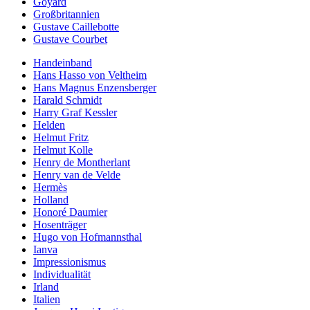
Goyard
Großbritannien
Gustave Caillebotte
Gustave Courbet
Handeinband
Hans Hasso von Veltheim
Hans Magnus Enzensberger
Harald Schmidt
Harry Graf Kessler
Helden
Helmut Fritz
Helmut Kolle
Henry de Montherlant
Henry van de Velde
Hermès
Holland
Honoré Daumier
Hosenträger
Hugo von Hofmannsthal
Ianva
Impressionismus
Individualität
Irland
Italien