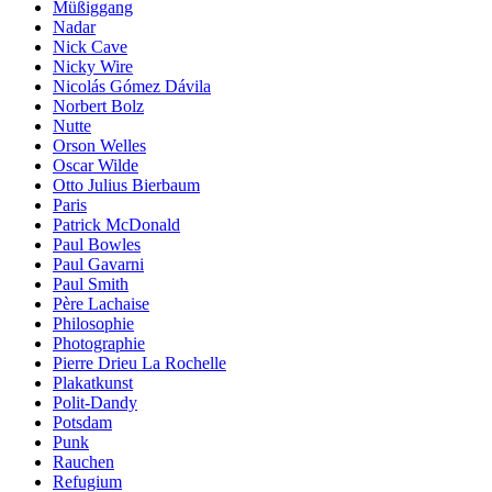
Müßiggang
Nadar
Nick Cave
Nicky Wire
Nicolás Gómez Dávila
Norbert Bolz
Nutte
Orson Welles
Oscar Wilde
Otto Julius Bierbaum
Paris
Patrick McDonald
Paul Bowles
Paul Gavarni
Paul Smith
Père Lachaise
Philosophie
Photographie
Pierre Drieu La Rochelle
Plakatkunst
Polit-Dandy
Potsdam
Punk
Rauchen
Refugium