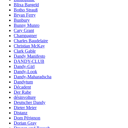
Blixa Bargeld
Botho Strauß
Bryan Ferry
Bunbury
Bunny Munro
Cary Grant
Champagner
Charles Baudelaire
Christian McKay
Clark Gable
Dandy Manifesto
DANDY-CLUB
Dandy-Girl
Dandy-Look
Dandy-Maharadscha
Dandytum
Décadent
Der Rabe
désinvolture
Deutscher Dandy
Dieter Meier
Distanz
Dom Pérignon
Dorian Gray