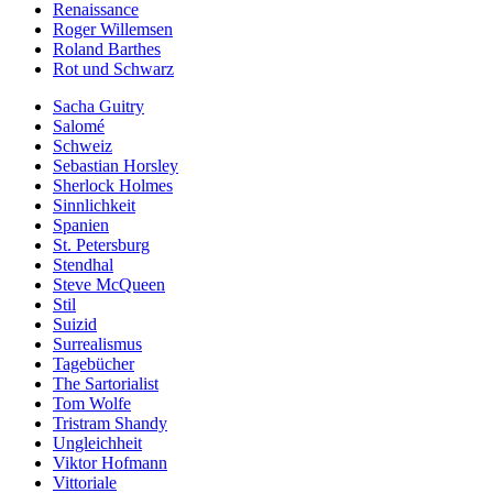
Renaissance
Roger Willemsen
Roland Barthes
Rot und Schwarz
Sacha Guitry
Salomé
Schweiz
Sebastian Horsley
Sherlock Holmes
Sinnlichkeit
Spanien
St. Petersburg
Stendhal
Steve McQueen
Stil
Suizid
Surrealismus
Tagebücher
The Sartorialist
Tom Wolfe
Tristram Shandy
Ungleichheit
Viktor Hofmann
Vittoriale