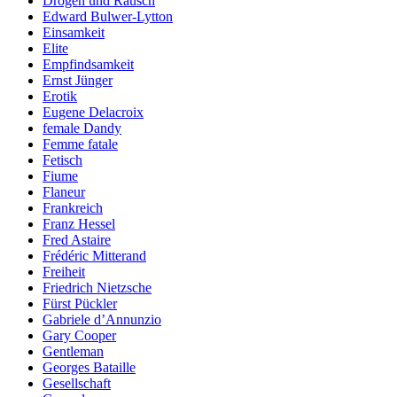
Drogen und Rausch
Edward Bulwer-Lytton
Einsamkeit
Elite
Empfindsamkeit
Ernst Jünger
Erotik
Eugene Delacroix
female Dandy
Femme fatale
Fetisch
Fiume
Flaneur
Frankreich
Franz Hessel
Fred Astaire
Frédéric Mitterand
Freiheit
Friedrich Nietzsche
Fürst Pückler
Gabriele d’Annunzio
Gary Cooper
Gentleman
Georges Bataille
Gesellschaft