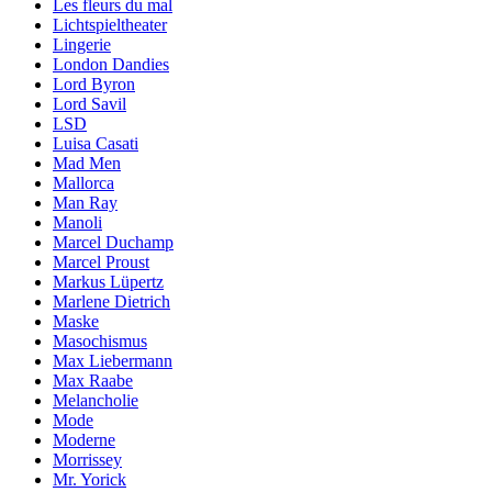
Les fleurs du mal
Lichtspieltheater
Lingerie
London Dandies
Lord Byron
Lord Savil
LSD
Luisa Casati
Mad Men
Mallorca
Man Ray
Manoli
Marcel Duchamp
Marcel Proust
Markus Lüpertz
Marlene Dietrich
Maske
Masochismus
Max Liebermann
Max Raabe
Melancholie
Mode
Moderne
Morrissey
Mr. Yorick