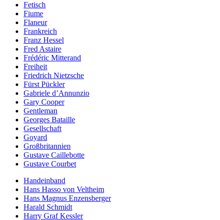
Fetisch
Fiume
Flaneur
Frankreich
Franz Hessel
Fred Astaire
Frédéric Mitterand
Freiheit
Friedrich Nietzsche
Fürst Pückler
Gabriele d’Annunzio
Gary Cooper
Gentleman
Georges Bataille
Gesellschaft
Goyard
Großbritannien
Gustave Caillebotte
Gustave Courbet
Handeinband
Hans Hasso von Veltheim
Hans Magnus Enzensberger
Harald Schmidt
Harry Graf Kessler