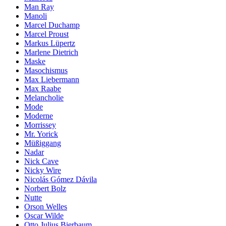
Man Ray
Manoli
Marcel Duchamp
Marcel Proust
Markus Lüpertz
Marlene Dietrich
Maske
Masochismus
Max Liebermann
Max Raabe
Melancholie
Mode
Moderne
Morrissey
Mr. Yorick
Müßiggang
Nadar
Nick Cave
Nicky Wire
Nicolás Gómez Dávila
Norbert Bolz
Nutte
Orson Welles
Oscar Wilde
Otto Julius Bierbaum