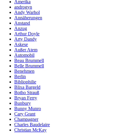
Amerika
androgyn
Andy Warhol
Annäherungen
Anstand
Anzug
Arthur Doyle
Arty Dandy
Askese
Außer Atem
Automobil
Beau Brummell
Belle Brummell
Benehmen
Berlin
Bibliophilie
Blixa Bargeld
Botho Strauß
Bryan Ferry
Bunbury
Bunny Munro
Cary Grant
Champagner
Charles Baudelaire
Christian McKay