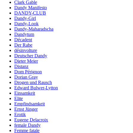
Clark Gable
Dandy Manifesto
DANDY-CLUB
Dandy-Girl
Dandy-Look
Dandy-Maharadscha
Dandytum
Décadent
Der Rabe
désinvolture
Deutscher Dandy
Dieter Meier
Distanz
Dom Pérignon
Dorian Gray
Drogen und Rausch
Edward Bulwer-Lytton
Einsamkeit
Elite
Empfindsamkeit
Ernst Jünger
Erotik
Eugene Delacroix
female Dandy
Femme fatale