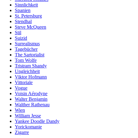
Sinnlichkeit
Spanien
St. Petersburg
Stendhal
Steve McQueen
Stil
Suizid
Surrealismus
Tagebücher
The Sartorialist
Tom Wolfe
Tristram Shandy
Ungleichheit
Viktor Hofmann
Vittoriale
Vogue
Voisin Aérodyne
Walter Benjamin
Walther Rathenau
Wien
William Jesse
Yankee Doodle Dandy
Yorickomanie
Zigarre