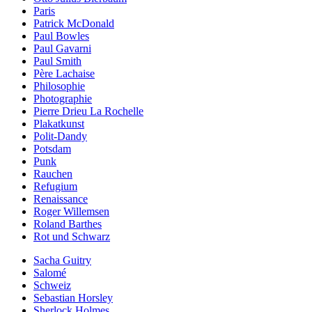
Paris
Patrick McDonald
Paul Bowles
Paul Gavarni
Paul Smith
Père Lachaise
Philosophie
Photographie
Pierre Drieu La Rochelle
Plakatkunst
Polit-Dandy
Potsdam
Punk
Rauchen
Refugium
Renaissance
Roger Willemsen
Roland Barthes
Rot und Schwarz
Sacha Guitry
Salomé
Schweiz
Sebastian Horsley
Sherlock Holmes