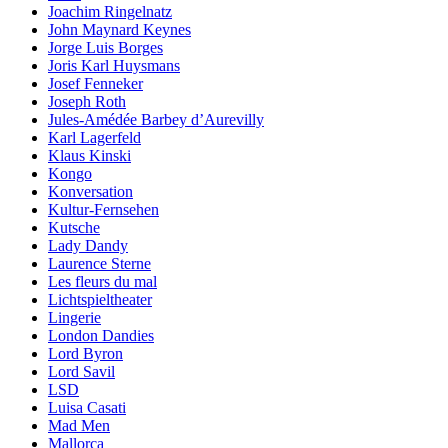
Joachim Ringelnatz
John Maynard Keynes
Jorge Luis Borges
Joris Karl Huysmans
Josef Fenneker
Joseph Roth
Jules-Amédée Barbey d’Aurevilly
Karl Lagerfeld
Klaus Kinski
Kongo
Konversation
Kultur-Fernsehen
Kutsche
Lady Dandy
Laurence Sterne
Les fleurs du mal
Lichtspieltheater
Lingerie
London Dandies
Lord Byron
Lord Savil
LSD
Luisa Casati
Mad Men
Mallorca