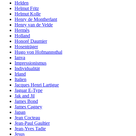
Helden
Helmut Fritz
Helmut Kolle
Henry de Montherlant
Henry van de Velde
Hermès
Holland
Honoré Daumier
Hosenträger
Hugo von Hofmannsthal
Ianva
Impressionismus
Individualität
Irland
Italien
Jacques Henri Lartigue
Jaguar E-Type
Jak and Jil
James Bond
James Cagney
Japan
Jean Cocteau
Jean-Paul Gaultier
Jean-Yves Tadie
Jesus