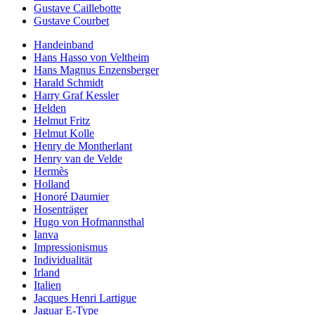
Gustave Caillebotte
Gustave Courbet
Handeinband
Hans Hasso von Veltheim
Hans Magnus Enzensberger
Harald Schmidt
Harry Graf Kessler
Helden
Helmut Fritz
Helmut Kolle
Henry de Montherlant
Henry van de Velde
Hermès
Holland
Honoré Daumier
Hosenträger
Hugo von Hofmannsthal
Ianva
Impressionismus
Individualität
Irland
Italien
Jacques Henri Lartigue
Jaguar E-Type