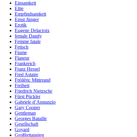
Einsamkeit
Elite
Empfindsamkeit
Ernst Jünger
Erotik
Eugene Delacroix
female Dandy
Femme fatale
Fetisch
Fiume
Flaneur
Frankreich
Franz Hessel
Fred Astaire
Frédéric Mitterand
Freiheit
Friedrich Nietzsche
Fürst Pückler
Gabriele d’Annunzio
Gary Cooper
Gentleman
Georges Bataille
Gesellschaft
Goyard
Großbritannien