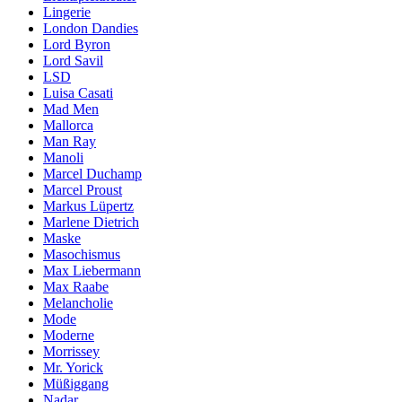
Lingerie
London Dandies
Lord Byron
Lord Savil
LSD
Luisa Casati
Mad Men
Mallorca
Man Ray
Manoli
Marcel Duchamp
Marcel Proust
Markus Lüpertz
Marlene Dietrich
Maske
Masochismus
Max Liebermann
Max Raabe
Melancholie
Mode
Moderne
Morrissey
Mr. Yorick
Müßiggang
Nadar