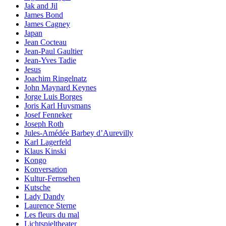
Jak and Jil
James Bond
James Cagney
Japan
Jean Cocteau
Jean-Paul Gaultier
Jean-Yves Tadie
Jesus
Joachim Ringelnatz
John Maynard Keynes
Jorge Luis Borges
Joris Karl Huysmans
Josef Fenneker
Joseph Roth
Jules-Amédée Barbey d’Aurevilly
Karl Lagerfeld
Klaus Kinski
Kongo
Konversation
Kultur-Fernsehen
Kutsche
Lady Dandy
Laurence Sterne
Les fleurs du mal
Lichtspieltheater