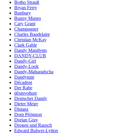
Botho Strauß
Bryan Ferry
Bunbury
Bunny Munro
Cary Grant
Champagner
Charles Baudelaire
Christian McKay
Clark Gable
Dandy Manifesto
DANDY-CLUB
Dandy-Girl
Dandy-Look
Dandy-Maharadscha
Dandytum
Décadent
Der Rabe
désinvolture
Deutscher Dandy
Dieter Meier
Distanz
Dom Pérignon
Dorian Gray
Drogen und Rausch
Edward Bulwer-Lytton