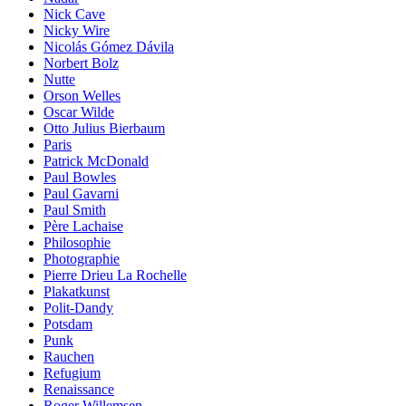
Nick Cave
Nicky Wire
Nicolás Gómez Dávila
Norbert Bolz
Nutte
Orson Welles
Oscar Wilde
Otto Julius Bierbaum
Paris
Patrick McDonald
Paul Bowles
Paul Gavarni
Paul Smith
Père Lachaise
Philosophie
Photographie
Pierre Drieu La Rochelle
Plakatkunst
Polit-Dandy
Potsdam
Punk
Rauchen
Refugium
Renaissance
Roger Willemsen