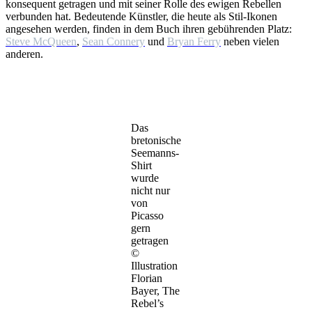
konsequent getragen und mit seiner Rolle des ewigen Rebellen
verbunden hat. Bedeutende Künstler, die heute als Stil-Ikonen
angesehen werden, finden in dem Buch ihren gebührenden Platz:
Steve McQueen
,
Sean Connery
und
Bryan Ferry
neben vielen
anderen.
Das
bretonische
Seemanns-
Shirt
wurde
nicht nur
von
Picasso
gern
getragen
©
Illustration
Florian
Bayer, The
Rebel’s