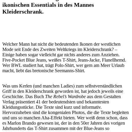
ikonischen Essentials in des Mannes
Kleiderschrank.
Welcher Mann hat nicht die bedeutenden Ikonen der westlichen
Mode seit Ende des Zweiten Weltkriegs im Kleiderschrank? –
Einige haben sogar vielleicht gar nichts anderes zum Anziehen.
Five-Pocket Blue Jeans, weißes T-Shirt, Jeans-Jacke, Flanellhemd.
Wer BWL studiert hat, trägt Polo-Shirt, wer gern am Meer Urlaub
macht, liebt das bretonische Seemanns-Shirt.
Was uns Kerlen (und manchen Ladies) zum selbstverständlichen
Griff in den Kleiderschrank geworden ist, hat jedoch jeweils eine
Geschichte. Das Buch
The Rebel’s Wardrobe
aus dem Gestalten
Verlag präsentiert 41 der bedeutendsten und bekanntesten
Kleidungsstücke. Die Texte sind kurz und informativ.
Hervorzuheben sind die kongenialen Photos, die die Texte begleiten
und uns so manchen Aha-Effekt bieten. Wer weiß denn schon, dass
es Marlon Brando gewesen ist, der in den 50er Jahren des vorigen
Jahrhunderts das T-Shirt zusammen mit der Blue-Jeans so