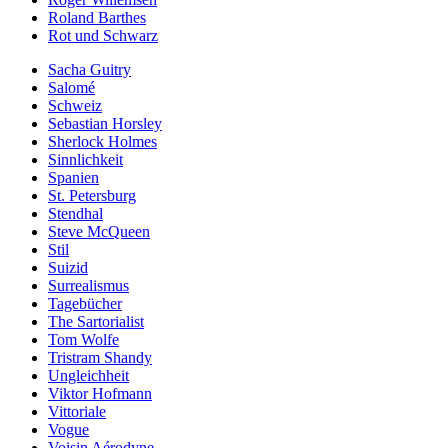
Roland Barthes
Rot und Schwarz
Sacha Guitry
Salomé
Schweiz
Sebastian Horsley
Sherlock Holmes
Sinnlichkeit
Spanien
St. Petersburg
Stendhal
Steve McQueen
Stil
Suizid
Surrealismus
Tagebücher
The Sartorialist
Tom Wolfe
Tristram Shandy
Ungleichheit
Viktor Hofmann
Vittoriale
Vogue
Voisin Aérodyne