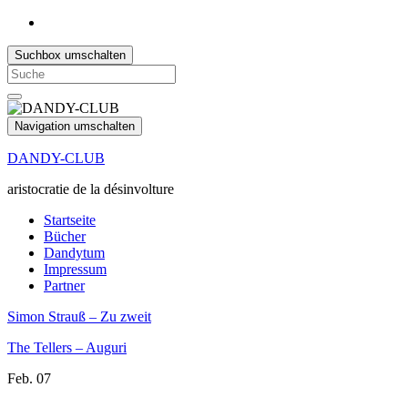
Suchbox umschalten
Search
for:
Navigation umschalten
DANDY-CLUB
aristocratie de la désinvolture
Startseite
Bücher
Dandytum
Impressum
Partner
Simon Strauß – Zu zweit
The Tellers – Auguri
Feb.
07