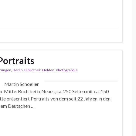
Portraits
rungen
,
Berlin
,
Bibliothek
,
Helden
,
Photographie
0 Martin Schoeller
in-Mitte. Buch bei teNeues, ca. 250 Seiten mit ca. 150
e präsentiert Portraits von dem seit 22 Jahren in den
 Dem Deutschen …