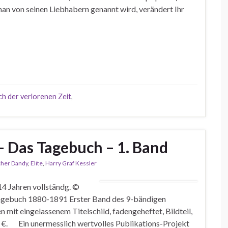
man von seinen Liebhabern genannt wird, verändert Ihr
ch der verlorenen Zeit
,
– Das Tagebuch – 1. Band
her Dandy
,
Elite
,
Harry Graf Kessler
14 Jahren vollständg. ©
gebuch 1880-1891 Erster Band des 9-bändigen
it eingelassenem Titelschild, fadengeheftet, Bildteil,
 €. Ein unermesslich wertvolles Publikations-Projekt