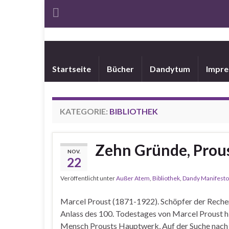
Startseite
Bücher
Dandytum
Impr
KATEGORIE:
BIBLIOTHEK
Zehn Gründe, Prous
NOV.
22
Veröffentlicht unter
Außer Atem
,
Bibliothek
,
Dandy Manifesto
Marcel Proust (1871-1922). Schöpfer der Reche
Anlass des 100. Todestages von Marcel Proust h
Mensch Prousts Hauptwerk, Auf der Suche nach d