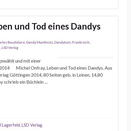
ben und Tod eines Dandys
rles Baudelaire
,
Dandy Manifesto
,
Dandytum
,
Frankreich
,
d
,
LSD Verlag
ewählt und mit einer
ag 2014 Michel Onfray, Leben und Tod eines Dandys. Aus
rlag Göttingen 2014, 80 Seiten geb. in Leinen, 14,80
 schrieb ein Büchlein …
l Lagerfeld
,
LSD Verlag
,