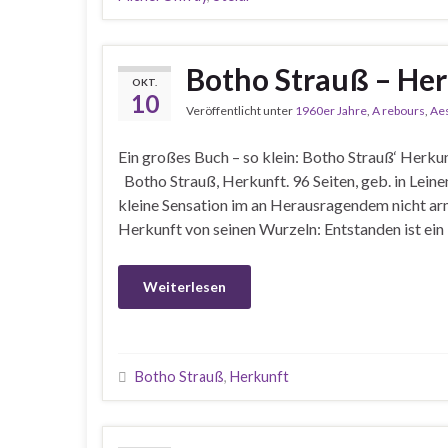
Botho Strauß – He
OKT.
10
Veröffentlicht unter
1960er Jahre
,
A rebours
,
Aes
Ein großes Buch – so klein: Botho Strauß‘ Her
Botho Strauß, Herkunft. 96 Seiten, geb. in Lein
kleine Sensation im an Herausragendem nicht ar
Herkunft von seinen Wurzeln: Entstanden ist ein
Weiterlesen
Botho Strauß
,
Herkunft