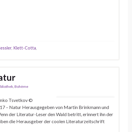
essler
,
Klett-Cotta
,
atur
ibliothek
,
Bohème
anko Tsvetkov ©
017 – Natur Herausgegeben von Martin Brinkmann und
 der Literatur-Leser den Wald betritt, erinnert ihn der
en die Herausgeber der coolen Literaturzeitschrift