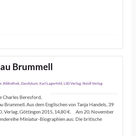
eau Brummell
ie
,
Bibliothek
,
Dandytum
,
Karl Lagerfeld
,
LSD Verlag
,
Steidl Verlag
e Charles Beresford,
au Brummell. Aus dem Englischen von Tanja Handels, 39
.S.D. Verlag, Göttingen 2015, 14,80 €. Am 20. November
endereihe Miniatur-Biographien aus: Die britische