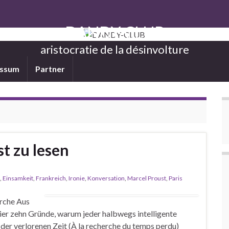
DANDY-CLUB
aristocratie de la désinvolture
essum
Partner
t zu lesen
,
Einsamkeit
,
Frankreich
,
Ironie
,
Konversation
,
Marcel Proust
,
Paris
rche Aus
ier zehn Gründe, warum jeder halbwegs intelligente
er verlorenen Zeit (À la recherche du temps perdu)