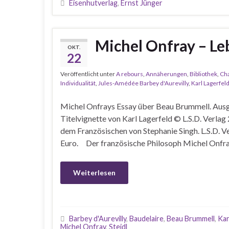
Eisenhutverlag
,
Ernst Jünger
Michel Onfray – Le
OKT.
22
Veröffentlicht unter
A rebours
,
Annäherungen
,
Bibliothek
,
Cha
Individualität
,
Jules-Amédée Barbey d'Aurevilly
,
Karl Lagerfel
Michel Onfrays Essay über Beau Brummell. Ausg
Titelvignette von Karl Lagerfeld © L.S.D. Verl
dem Französischen von Stephanie Singh. L.S.D. Ve
Euro. Der französische Philosoph Michel Onfray
Weiterlesen
Barbey d'Aurevilly
,
Baudelaire
,
Beau Brummell
,
Kar
Michel Onfray
,
Steidl