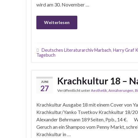
wird am 30. November …
Weiterlesen
Deutsches Literaturarchiv Marbach
,
Harry Graf K
Tagebuch
Krachkultur 18 – N
JUNI
27
Veröffentlicht unter
Aesthetik
,
Annäherungen
,
B
Krachkultur Ausgabe 18 mit einem Cover von Y
Krachkultur/Yanko Tsvetkov Krachkultur 18/2
Alexander Behrmann 189 Seiten, Ppb., 14 €. Wenn
Geruch an ein Shampoo vom Penny Markt, schreib
Krachkultur in …