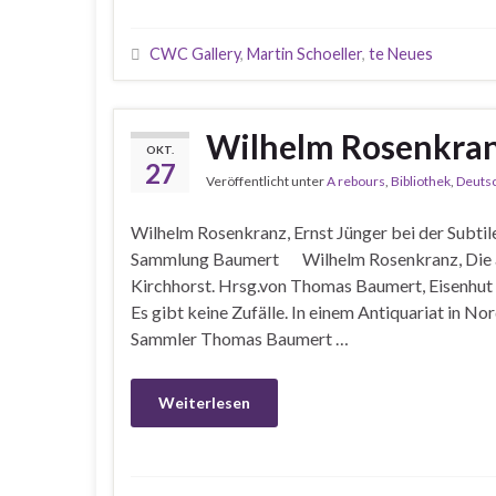
CWC Gallery
,
Martin Schoeller
,
te Neues
Wilhelm Rosenkran
OKT.
27
Veröffentlicht unter
A rebours
,
Bibliothek
,
Deuts
Wilhelm Rosenkranz, Ernst Jünger bei der Subti
Sammlung Baumert Wilhelm Rosenkranz, Die and
Kirchhorst. Hrsg.von Thomas Baumert, Eisenhut
Es gibt keine Zufälle. In einem Antiquariat in N
Sammler Thomas Baumert …
Weiterlesen