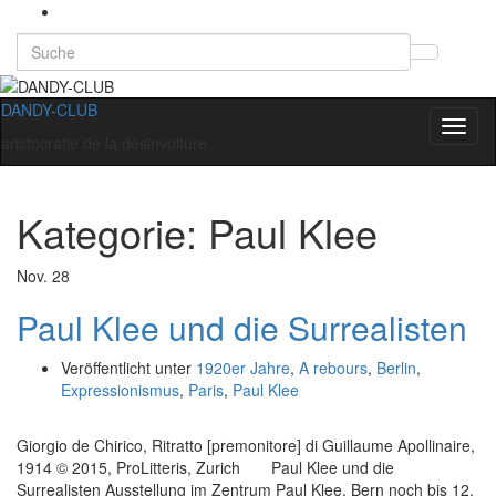
Search
Suchb
for:
umsch
DANDY-CLUB
Navig
aristocratie de la désinvolture
umsch
Kategorie:
Paul Klee
Nov.
28
Paul Klee und die Surrealisten
Veröffentlicht unter
1920er Jahre
,
A rebours
,
Berlin
,
Expressionismus
,
Paris
,
Paul Klee
Giorgio de Chirico, Ritratto [premonitore] di Guillaume Apollinaire,
1914 © 2015, ProLitteris, Zurich Paul Klee und die
Surrealisten Ausstellung im Zentrum Paul Klee, Bern noch bis 12.