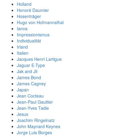
Holland
Honoré Daumier
Hosenträger
Hugo von Hofmannsthal
Ianva
Impressionismus
Individualität
Irland
Italien
Jacques Henri Lartigue
Jaguar E-Type
Jak and Jil
James Bond
James Cagney
Japan
Jean Cocteau
Jean-Paul Gaultier
Jean-Yves Tadie
Jesus
Joachim Ringelnatz
John Maynard Keynes
Jorge Luis Borges