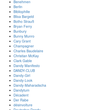
Benehmen
Berlin
Bibliophilie
Blixa Bargeld
Botho Strauß
Bryan Ferry
Bunbury
Bunny Munro
Cary Grant
Champagner
Charles Baudelaire
Christian McKay
Clark Gable
Dandy Manifesto
DANDY-CLUB
Dandy-Girl
Dandy-Look
Dandy-Maharadscha
Dandytum
Décadent
Der Rabe
désinvolture
Deutscher Dandy