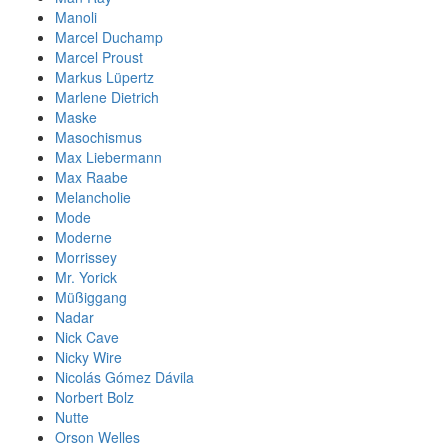
Manoli
Marcel Duchamp
Marcel Proust
Markus Lüpertz
Marlene Dietrich
Maske
Masochismus
Max Liebermann
Max Raabe
Melancholie
Mode
Moderne
Morrissey
Mr. Yorick
Müßiggang
Nadar
Nick Cave
Nicky Wire
Nicolás Gómez Dávila
Norbert Bolz
Nutte
Orson Welles