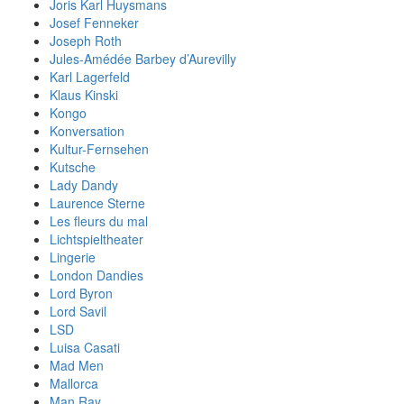
Joris Karl Huysmans
Josef Fenneker
Joseph Roth
Jules-Amédée Barbey d’Aurevilly
Karl Lagerfeld
Klaus Kinski
Kongo
Konversation
Kultur-Fernsehen
Kutsche
Lady Dandy
Laurence Sterne
Les fleurs du mal
Lichtspieltheater
Lingerie
London Dandies
Lord Byron
Lord Savil
LSD
Luisa Casati
Mad Men
Mallorca
Man Ray