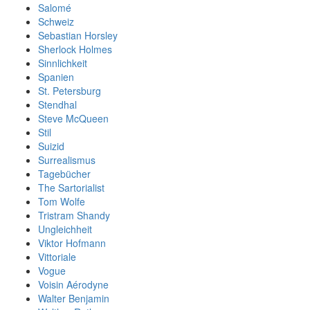
Salomé
Schweiz
Sebastian Horsley
Sherlock Holmes
Sinnlichkeit
Spanien
St. Petersburg
Stendhal
Steve McQueen
Stil
Suizid
Surrealismus
Tagebücher
The Sartorialist
Tom Wolfe
Tristram Shandy
Ungleichheit
Viktor Hofmann
Vittoriale
Vogue
Voisin Aérodyne
Walter Benjamin