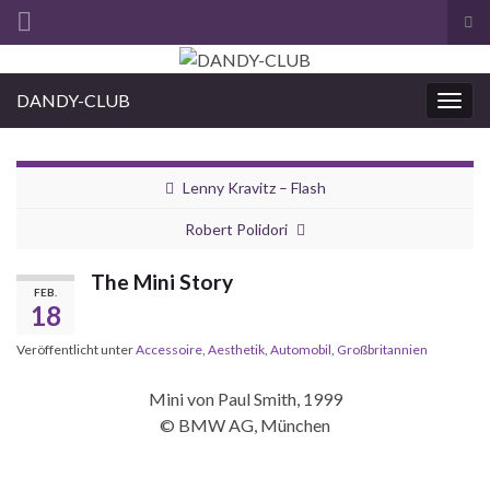
Suc
ums
Search for:
DANDY-CLUB
Navi
umsc
Lenny Kravitz – Flash
Robert Polidori
The Mini Story
FEB.
18
Veröffentlicht unter
Accessoire
,
Aesthetik
,
Automobil
,
Großbritannien
Mini von Paul Smith, 1999
© BMW AG, München