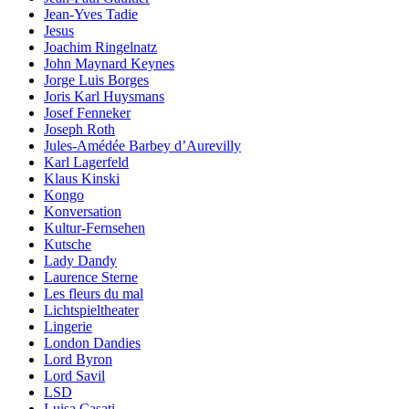
Jean-Yves Tadie
Jesus
Joachim Ringelnatz
John Maynard Keynes
Jorge Luis Borges
Joris Karl Huysmans
Josef Fenneker
Joseph Roth
Jules-Amédée Barbey d’Aurevilly
Karl Lagerfeld
Klaus Kinski
Kongo
Konversation
Kultur-Fernsehen
Kutsche
Lady Dandy
Laurence Sterne
Les fleurs du mal
Lichtspieltheater
Lingerie
London Dandies
Lord Byron
Lord Savil
LSD
Luisa Casati