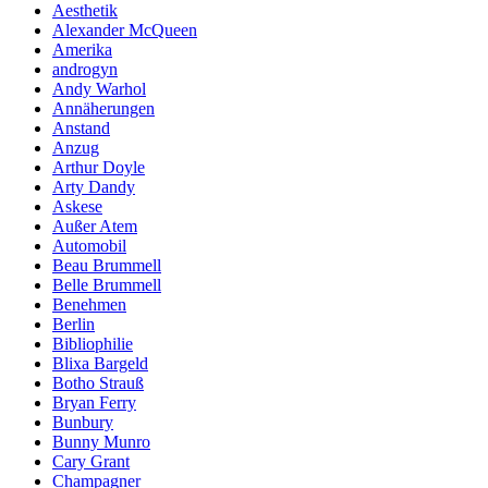
Aesthetik
Alexander McQueen
Amerika
androgyn
Andy Warhol
Annäherungen
Anstand
Anzug
Arthur Doyle
Arty Dandy
Askese
Außer Atem
Automobil
Beau Brummell
Belle Brummell
Benehmen
Berlin
Bibliophilie
Blixa Bargeld
Botho Strauß
Bryan Ferry
Bunbury
Bunny Munro
Cary Grant
Champagner