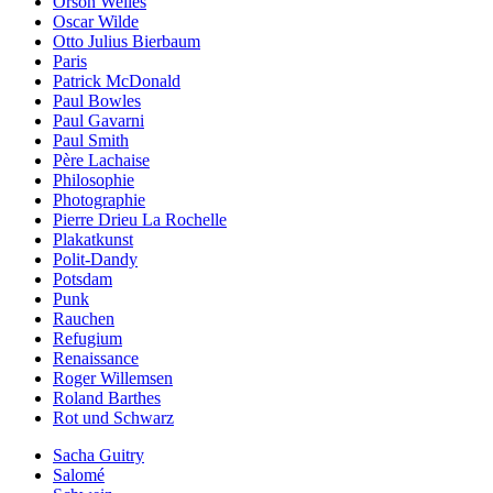
Orson Welles
Oscar Wilde
Otto Julius Bierbaum
Paris
Patrick McDonald
Paul Bowles
Paul Gavarni
Paul Smith
Père Lachaise
Philosophie
Photographie
Pierre Drieu La Rochelle
Plakatkunst
Polit-Dandy
Potsdam
Punk
Rauchen
Refugium
Renaissance
Roger Willemsen
Roland Barthes
Rot und Schwarz
Sacha Guitry
Salomé