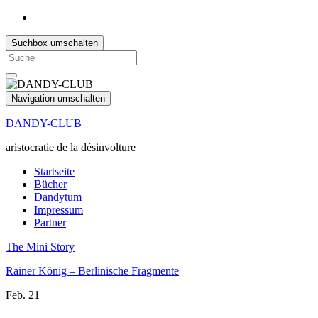
Suchbox umschalten
Search
for:
Navigation umschalten
DANDY-CLUB
aristocratie de la désinvolture
Startseite
Bücher
Dandytum
Impressum
Partner
The Mini Story
Rainer König – Berlinische Fragmente
Feb.
21