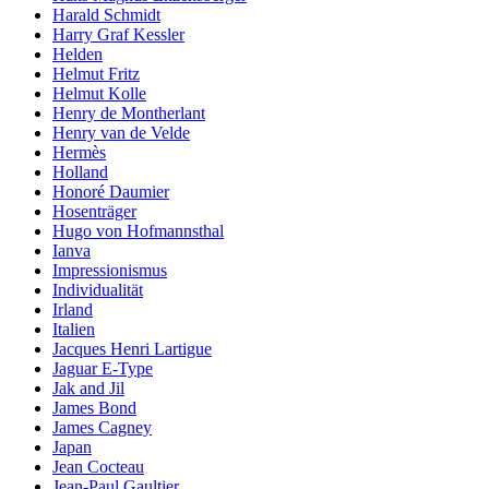
Harald Schmidt
Harry Graf Kessler
Helden
Helmut Fritz
Helmut Kolle
Henry de Montherlant
Henry van de Velde
Hermès
Holland
Honoré Daumier
Hosenträger
Hugo von Hofmannsthal
Ianva
Impressionismus
Individualität
Irland
Italien
Jacques Henri Lartigue
Jaguar E-Type
Jak and Jil
James Bond
James Cagney
Japan
Jean Cocteau
Jean-Paul Gaultier