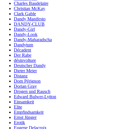
Charles Baudelaire
Christian McKay
Clark Gable
Dandy Manifesto
DANDY-CLUB
Dandy-Girl
Dandy-Look
Dandy-Maharadscha
Dandytum
Décadent
Der Rabe
désinvolture
Deutscher Dandy
Dieter Meier
Distanz
Dom Pérignon
Dorian Gray
Drogen und Rausch
Edward Bulwer-Lytton
Einsamkeit
Elite
Empfindsamkeit
Ernst Jünger
Erotik
Eugene Delacroix