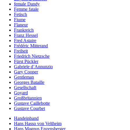
female Dandy
Femme fatale
Fetisch
Fiume
Flaneur
Frankreich
Franz Hessel
Fred Astaire
Frédéric Mitterand
Freiheit
Friedrich Nietzsche
Fürst Pückler
Gabriele d’Annunzio
Gary Cooper
Gentleman
Georges Bataille
Gesellschaft
Goyard
Großbritannien
Gustave Caillebotte
Gustave Courbet
Handeinband
Hans Hasso von Veltheim
Hans Magnus Enzensberger