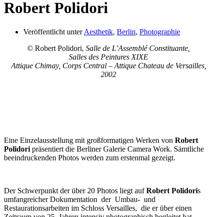
Robert Polidori
Veröffentlicht unter
Aesthetik
,
Berlin
,
Photographie
© Robert Polidori,
Salle de L’Assemblé Constituante,
Salles des Peintures XIXE
Attique Chimay, Corps Central – Attique
Chateau de Versailles,
2002
Eine Einzelausstellung mit großformatigen Werken von
Robert
Polidori
präsentiert die Berliner Galerie Camera Work. Sämtliche
beeindruckenden Photos werden zum erstenmal gezeigt.
Der Schwerpunkt der über 20 Photos liegt auf
Robert Polidori
s
umfangreicher Dokumentation der Umbau- und
Restaurationsarbeiten im Schloss Versailles, die er über einen
Zeitraum von 25 Jahren intensiv photographisch begleitet hat.