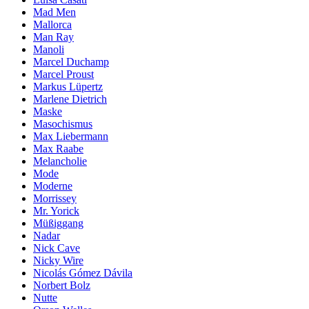
Mad Men
Mallorca
Man Ray
Manoli
Marcel Duchamp
Marcel Proust
Markus Lüpertz
Marlene Dietrich
Maske
Masochismus
Max Liebermann
Max Raabe
Melancholie
Mode
Moderne
Morrissey
Mr. Yorick
Müßiggang
Nadar
Nick Cave
Nicky Wire
Nicolás Gómez Dávila
Norbert Bolz
Nutte