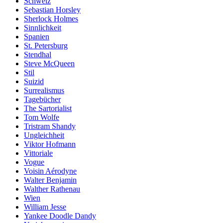
Schweiz
Sebastian Horsley
Sherlock Holmes
Sinnlichkeit
Spanien
St. Petersburg
Stendhal
Steve McQueen
Stil
Suizid
Surrealismus
Tagebücher
The Sartorialist
Tom Wolfe
Tristram Shandy
Ungleichheit
Viktor Hofmann
Vittoriale
Vogue
Voisin Aérodyne
Walter Benjamin
Walther Rathenau
Wien
William Jesse
Yankee Doodle Dandy