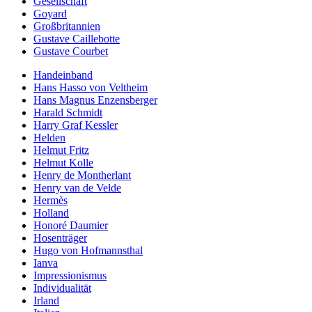
Gesellschaft
Goyard
Großbritannien
Gustave Caillebotte
Gustave Courbet
Handeinband
Hans Hasso von Veltheim
Hans Magnus Enzensberger
Harald Schmidt
Harry Graf Kessler
Helden
Helmut Fritz
Helmut Kolle
Henry de Montherlant
Henry van de Velde
Hermès
Holland
Honoré Daumier
Hosenträger
Hugo von Hofmannsthal
Ianva
Impressionismus
Individualität
Irland