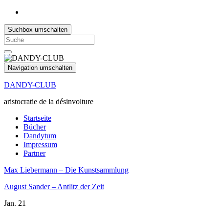
Suchbox umschalten
Search
for:
Navigation umschalten
DANDY-CLUB
aristocratie de la désinvolture
Startseite
Bücher
Dandytum
Impressum
Partner
Max Liebermann – Die Kunstsammlung
August Sander – Antlitz der Zeit
Jan.
21