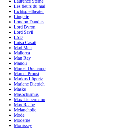
Laurence Sterne
Les fleurs du mal
Lichtspieltheater
Lingerie
London Dandies
Lord Byron
Lord Savil
LSD
Luisa Casati
Mad Men
Mallorca
Man Ray
Manoli
Marcel Duchamp
Marcel Proust
Markus Lüpertz
Marlene Dietrich
Maske
Masochismus
Max Liebermann
Max Raabe
Melancholie
Mode
Moderne
Morrissey