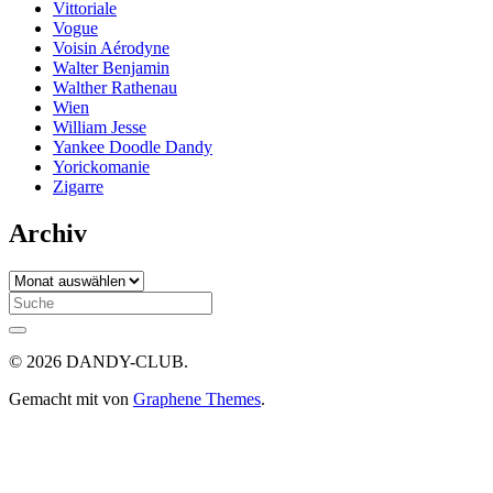
Vittoriale
Vogue
Voisin Aérodyne
Walter Benjamin
Walther Rathenau
Wien
William Jesse
Yankee Doodle Dandy
Yorickomanie
Zigarre
Archiv
Archiv
Search
for:
© 2026 DANDY-CLUB.
Gemacht mit
von
Graphene Themes
.