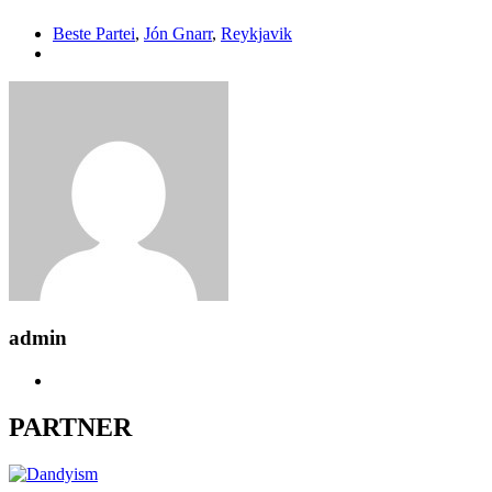
Beste Partei
,
Jón Gnarr
,
Reykjavik
admin
PARTNER