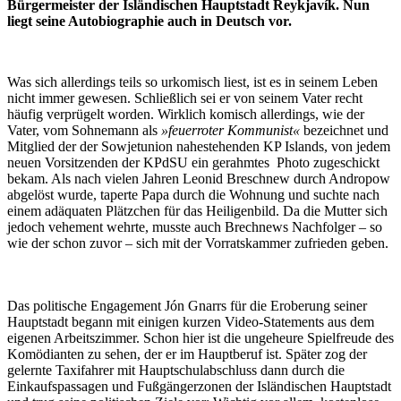
Bürgermeister der Isländischen Hauptstadt Reykjavík. Nun
liegt seine Autobiographie auch in Deutsch vor.
Was sich allerdings teils so urkomisch liest, ist es in seinem Leben
nicht immer gewesen. Schließlich sei er von seinem Vater recht
häufig verprügelt worden. Wirklich komisch allerdings, wie der
Vater, vom Sohnemann als
»feuerroter Kommunist«
bezeichnet und
Mitglied der der Sowjetunion nahestehenden KP Islands, von jedem
neuen Vorsitzenden der KPdSU ein gerahmtes Photo zugeschickt
bekam. Als nach vielen Jahren Leonid Breschnew durch Andropow
abgelöst wurde, taperte Papa durch die Wohnung und suchte nach
einem adäquaten Plätzchen für das Heiligenbild. Da die Mutter sich
jedoch vehement wehrte, musste auch Brechnews Nachfolger – so
wie der schon zuvor – sich mit der Vorratskammer zufrieden geben.
Das politische Engagement Jón Gnarrs für die Eroberung seiner
Hauptstadt begann mit einigen kurzen Video-Statements aus dem
eigenen Arbeitszimmer. Schon hier ist die ungeheure Spielfreude des
Komödianten zu sehen, der er im Hauptberuf ist. Später zog der
gelernte Taxifahrer mit Hauptschulabschluss dann durch die
Einkaufspassagen und Fußgängerzonen der Isländischen Hauptstadt