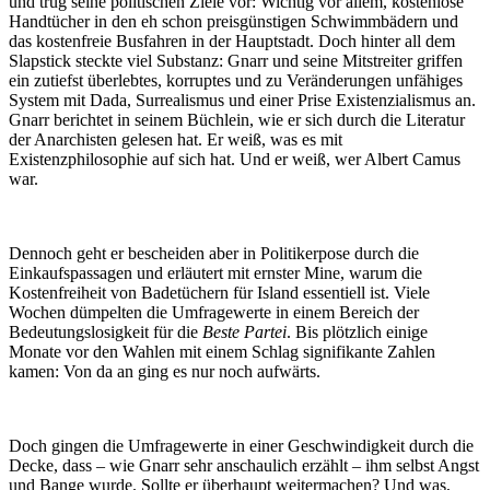
und trug seine politischen Ziele vor: Wichtig vor allem, kostenlose
Handtücher in den eh schon preisgünstigen Schwimmbädern und
das kostenfreie Busfahren in der Hauptstadt. Doch hinter all dem
Slapstick steckte viel Substanz: Gnarr und seine Mitstreiter griffen
ein zutiefst überlebtes, korruptes und zu Veränderungen unfähiges
System mit Dada, Surrealismus und einer Prise Existenzialismus an.
Gnarr berichtet in seinem Büchlein, wie er sich durch die Literatur
der Anarchisten gelesen hat. Er weiß, was es mit
Existenzphilosophie auf sich hat. Und er weiß, wer Albert Camus
war.
Dennoch geht er bescheiden aber in Politikerpose durch die
Einkaufspassagen und erläutert mit ernster Mine, warum die
Kostenfreiheit von Badetüchern für Island essentiell ist. Viele
Wochen dümpelten die Umfragewerte in einem Bereich der
Bedeutungslosigkeit für die
Beste Partei
. Bis plötzlich einige
Monate vor den Wahlen mit einem Schlag signifikante Zahlen
kamen: Von da an ging es nur noch aufwärts.
Doch gingen die Umfragewerte in einer Geschwindigkeit durch die
Decke, dass – wie Gnarr sehr anschaulich erzählt – ihm selbst Angst
und Bange wurde. Sollte er überhaupt weitermachen? Und was,