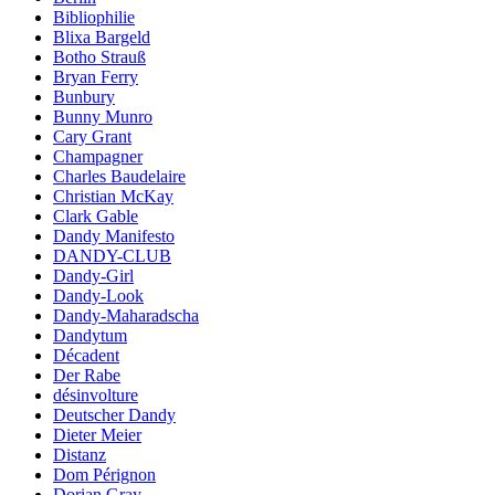
Bibliophilie
Blixa Bargeld
Botho Strauß
Bryan Ferry
Bunbury
Bunny Munro
Cary Grant
Champagner
Charles Baudelaire
Christian McKay
Clark Gable
Dandy Manifesto
DANDY-CLUB
Dandy-Girl
Dandy-Look
Dandy-Maharadscha
Dandytum
Décadent
Der Rabe
désinvolture
Deutscher Dandy
Dieter Meier
Distanz
Dom Pérignon
Dorian Gray