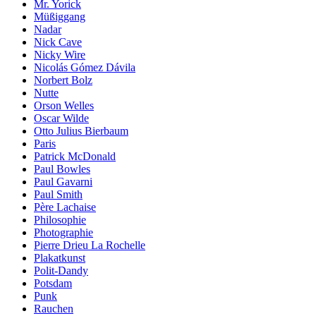
Mr. Yorick
Müßiggang
Nadar
Nick Cave
Nicky Wire
Nicolás Gómez Dávila
Norbert Bolz
Nutte
Orson Welles
Oscar Wilde
Otto Julius Bierbaum
Paris
Patrick McDonald
Paul Bowles
Paul Gavarni
Paul Smith
Père Lachaise
Philosophie
Photographie
Pierre Drieu La Rochelle
Plakatkunst
Polit-Dandy
Potsdam
Punk
Rauchen