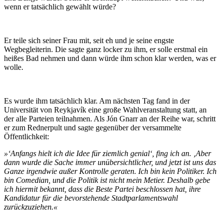
wenn er tatsächlich gewählt würde?
Er teile sich seiner Frau mit, seit eh und je seine engste
Wegbegleiterin. Die sagte ganz locker zu ihm, er solle erstmal ein
heißes Bad nehmen und dann würde ihm schon klar werden, was er
wolle.
Es wurde ihm tatsächlich klar. Am nächsten Tag fand in der
Universität von Reykjavík eine große Wahlveranstaltung statt, an
der alle Parteien teilnahmen. Als Jón Gnarr an der Reihe war, schritt
er zum Rednerpult und sagte gegenüber der versammelte
Öffentlichkeit:
»‘Anfangs hielt ich die Idee für ziemlich genial‘, fing ich an. ‚Aber
dann wurde die Sache immer unübersichtlicher, und jetzt ist uns das
Ganze irgendwie außer Kontrolle geraten. Ich bin kein Politiker. Ich
bin Comedian, und die Politik ist nicht mein Metier. Deshalb gebe
ich hiermit bekannt, dass die Beste Partei beschlossen hat, ihre
Kandidatur für die bevorstehende Stadtparlamentswahl
zurückzuziehen.«