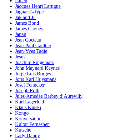
Italien
Jacques Henri Lartigue
Jaguar E-Type
Jak and Jil
James Bond
James Cagney
Japan
Jean Cocteau
Jean-Paul Gaultier
Jean-Yves Tadie
Jesus
Joachim Ringelnatz
John Maynard Keynes
Jorge Luis Borges
Joris Karl Huysmans
Josef Fenneker
Joseph Roth
Jules-Amédée Barbey d’Aurevilly
Karl Lagerfeld
Klaus Kinski
Kongo
Konversation
Kultur-Fernsehen
Kutsche
Lady Dandy