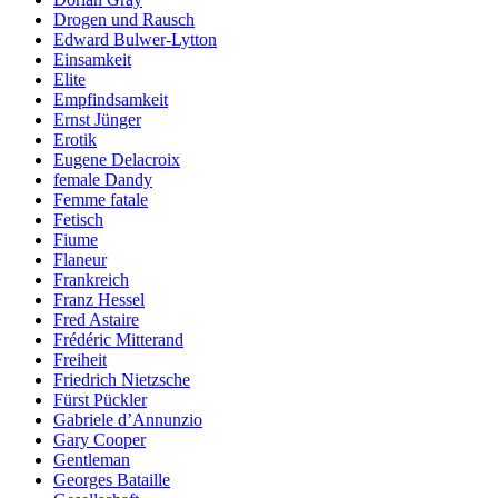
Drogen und Rausch
Edward Bulwer-Lytton
Einsamkeit
Elite
Empfindsamkeit
Ernst Jünger
Erotik
Eugene Delacroix
female Dandy
Femme fatale
Fetisch
Fiume
Flaneur
Frankreich
Franz Hessel
Fred Astaire
Frédéric Mitterand
Freiheit
Friedrich Nietzsche
Fürst Pückler
Gabriele d’Annunzio
Gary Cooper
Gentleman
Georges Bataille