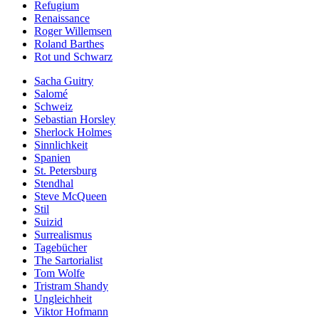
Refugium
Renaissance
Roger Willemsen
Roland Barthes
Rot und Schwarz
Sacha Guitry
Salomé
Schweiz
Sebastian Horsley
Sherlock Holmes
Sinnlichkeit
Spanien
St. Petersburg
Stendhal
Steve McQueen
Stil
Suizid
Surrealismus
Tagebücher
The Sartorialist
Tom Wolfe
Tristram Shandy
Ungleichheit
Viktor Hofmann