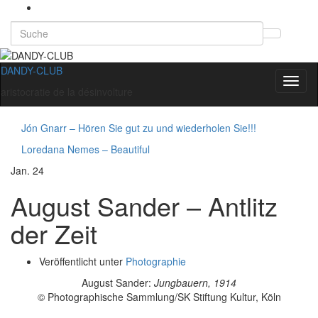
Search
Suchb
for:
umsch
DANDY-CLUB
Navig
aristocratie de la désinvolture
umsch
Jón Gnarr – Hören Sie gut zu und wiederholen Sie!!!
Loredana Nemes – Beautiful
Jan.
24
August Sander – Antlitz
der Zeit
Veröffentlicht unter
Photographie
August Sander:
Jungbauern, 1914
© Photographische Sammlung/SK Stiftung Kultur, Köln