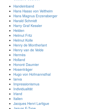
Handeinband
Hans Hasso von Veltheim
Hans Magnus Enzensberger
Harald Schmidt
Harry Graf Kessler
Helden
Helmut Fritz
Helmut Kolle
Henry de Montherlant
Henry van de Velde
Hermès
Holland
Honoré Daumier
Hosenträger
Hugo von Hofmannsthal
Ianva
Impressionismus
Individualität
Irland
Italien
Jacques Henri Lartigue
Jaguar E-Type