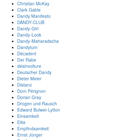
Christian McKay
Clark Gable
Dandy Manifesto
DANDY-CLUB
Dandy-Girl
Dandy-Look
Dandy-Maharadscha
Dandytum
Décadent
Der Rabe
désinvolture
Deutscher Dandy
Dieter Meier
Distanz
Dom Pérignon
Dorian Gray
Drogen und Rausch
Edward Bulwer-Lytton
Einsamkeit
Elite
Empfindsamkeit
Ernst Jünger