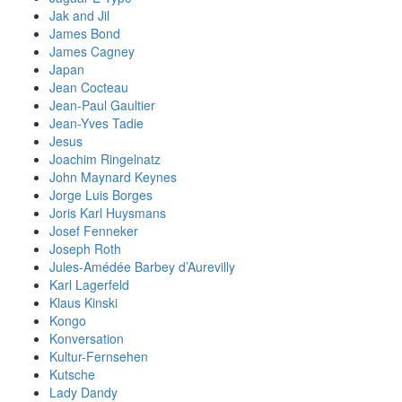
Jak and Jil
James Bond
James Cagney
Japan
Jean Cocteau
Jean-Paul Gaultier
Jean-Yves Tadie
Jesus
Joachim Ringelnatz
John Maynard Keynes
Jorge Luis Borges
Joris Karl Huysmans
Josef Fenneker
Joseph Roth
Jules-Amédée Barbey d’Aurevilly
Karl Lagerfeld
Klaus Kinski
Kongo
Konversation
Kultur-Fernsehen
Kutsche
Lady Dandy