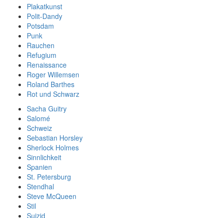
Plakatkunst
Polit-Dandy
Potsdam
Punk
Rauchen
Refugium
Renaissance
Roger Willemsen
Roland Barthes
Rot und Schwarz
Sacha Guitry
Salomé
Schweiz
Sebastian Horsley
Sherlock Holmes
Sinnlichkeit
Spanien
St. Petersburg
Stendhal
Steve McQueen
Stil
Suizid