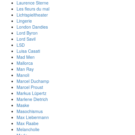
Laurence Sterne
Les fleurs du mal
Lichtspieltheater
Lingerie
London Dandies
Lord Byron
Lord Savil
LSD
Luisa Casati
Mad Men
Mallorca
Man Ray
Manoli
Marcel Duchamp
Marcel Proust
Markus Lüpertz
Marlene Dietrich
Maske
Masochismus
Max Liebermann
Max Raabe
Melancholie