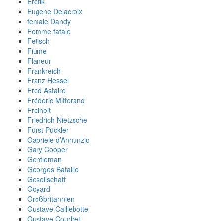
Erotik
Eugene Delacroix
female Dandy
Femme fatale
Fetisch
Fiume
Flaneur
Frankreich
Franz Hessel
Fred Astaire
Frédéric Mitterand
Freiheit
Friedrich Nietzsche
Fürst Pückler
Gabriele d’Annunzio
Gary Cooper
Gentleman
Georges Bataille
Gesellschaft
Goyard
Großbritannien
Gustave Caillebotte
Gustave Courbet