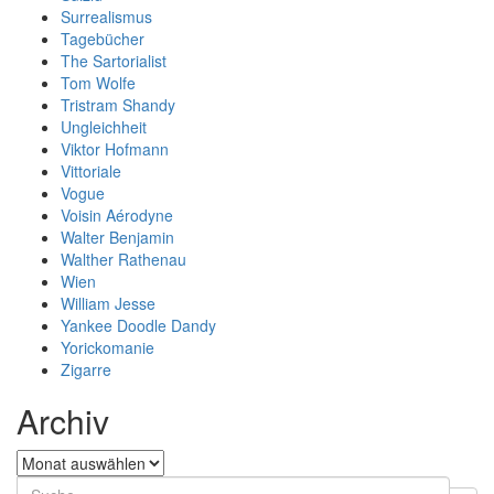
Surrealismus
Tagebücher
The Sartorialist
Tom Wolfe
Tristram Shandy
Ungleichheit
Viktor Hofmann
Vittoriale
Vogue
Voisin Aérodyne
Walter Benjamin
Walther Rathenau
Wien
William Jesse
Yankee Doodle Dandy
Yorickomanie
Zigarre
Archiv
Archiv
Search