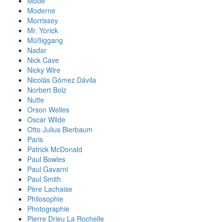
Mode
Moderne
Morrissey
Mr. Yorick
Müßiggang
Nadar
Nick Cave
Nicky Wire
Nicolás Gómez Dávila
Norbert Bolz
Nutte
Orson Welles
Oscar Wilde
Otto Julius Bierbaum
Paris
Patrick McDonald
Paul Bowles
Paul Gavarni
Paul Smith
Père Lachaise
Philosophie
Photographie
Pierre Drieu La Rochelle