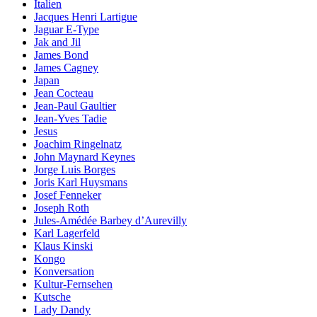
Italien
Jacques Henri Lartigue
Jaguar E-Type
Jak and Jil
James Bond
James Cagney
Japan
Jean Cocteau
Jean-Paul Gaultier
Jean-Yves Tadie
Jesus
Joachim Ringelnatz
John Maynard Keynes
Jorge Luis Borges
Joris Karl Huysmans
Josef Fenneker
Joseph Roth
Jules-Amédée Barbey d’Aurevilly
Karl Lagerfeld
Klaus Kinski
Kongo
Konversation
Kultur-Fernsehen
Kutsche
Lady Dandy