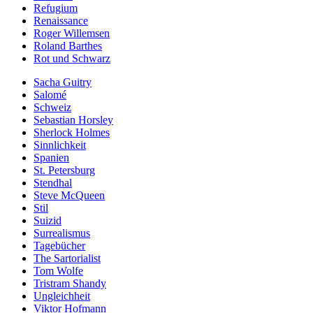
Refugium
Renaissance
Roger Willemsen
Roland Barthes
Rot und Schwarz
Sacha Guitry
Salomé
Schweiz
Sebastian Horsley
Sherlock Holmes
Sinnlichkeit
Spanien
St. Petersburg
Stendhal
Steve McQueen
Stil
Suizid
Surrealismus
Tagebücher
The Sartorialist
Tom Wolfe
Tristram Shandy
Ungleichheit
Viktor Hofmann