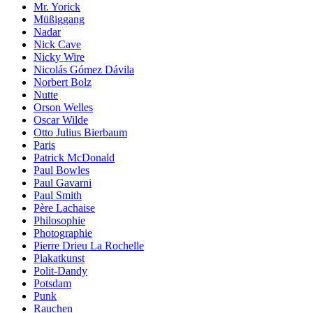
Mr. Yorick
Müßiggang
Nadar
Nick Cave
Nicky Wire
Nicolás Gómez Dávila
Norbert Bolz
Nutte
Orson Welles
Oscar Wilde
Otto Julius Bierbaum
Paris
Patrick McDonald
Paul Bowles
Paul Gavarni
Paul Smith
Père Lachaise
Philosophie
Photographie
Pierre Drieu La Rochelle
Plakatkunst
Polit-Dandy
Potsdam
Punk
Rauchen