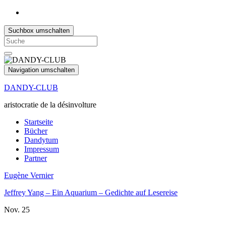
Suchbox umschalten
Search
for:
Navigation umschalten
DANDY-CLUB
aristocratie de la désinvolture
Startseite
Bücher
Dandytum
Impressum
Partner
Eugène Vernier
Jeffrey Yang – Ein Aquarium – Gedichte auf Lesereise
Nov.
25