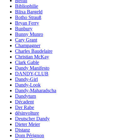
Berlin
Bibliophilie
Blixa Bargeld
Botho Strauß
Bryan Ferry
Bunbury
Bunny Munro
Cary Grant
Champagner
Charles Baudelaire
Christian McKay
Clark Gable
Dandy Manifesto
DANDY-CLUB
Dandy-Girl
Dandy-Look
Dandy-Maharadscha
Dandytum
Décadent
Der Rabe
désinvolture
Deutscher Dandy
Dieter Meier
Distanz
Dom Pérignon