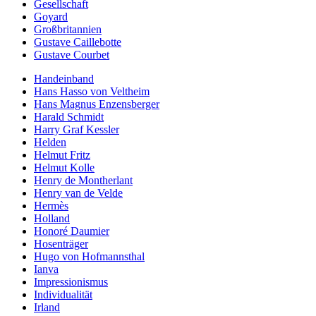
Gesellschaft
Goyard
Großbritannien
Gustave Caillebotte
Gustave Courbet
Handeinband
Hans Hasso von Veltheim
Hans Magnus Enzensberger
Harald Schmidt
Harry Graf Kessler
Helden
Helmut Fritz
Helmut Kolle
Henry de Montherlant
Henry van de Velde
Hermès
Holland
Honoré Daumier
Hosenträger
Hugo von Hofmannsthal
Ianva
Impressionismus
Individualität
Irland