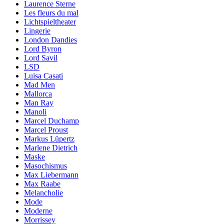
Laurence Sterne
Les fleurs du mal
Lichtspieltheater
Lingerie
London Dandies
Lord Byron
Lord Savil
LSD
Luisa Casati
Mad Men
Mallorca
Man Ray
Manoli
Marcel Duchamp
Marcel Proust
Markus Lüpertz
Marlene Dietrich
Maske
Masochismus
Max Liebermann
Max Raabe
Melancholie
Mode
Moderne
Morrissey