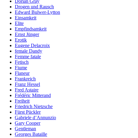
Dorian Gray
Drogen und Rausch
Edward Bulwer-Lytton
Einsamkeit
Elite
Empfindsamkeit
Ernst Jünger
Erotik
Eugene Delacroix
female Dandy
Femme fatale
Fetisch
Fiume
Flaneur
Frankreich
Franz Hessel
Fred Astaire
Frédéric Mitterand
Freiheit
Friedrich Nietzsche
Fürst Pückler
Gabriele d’Annunzio
Gary Cooper
Gentleman
Georges Bataille