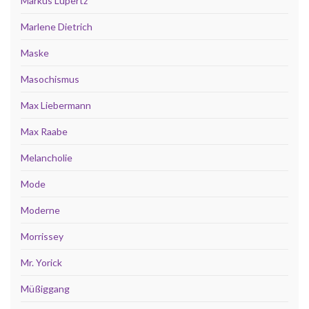
Markus Lüpertz
Marlene Dietrich
Maske
Masochismus
Max Liebermann
Max Raabe
Melancholie
Mode
Moderne
Morrissey
Mr. Yorick
Müßiggang