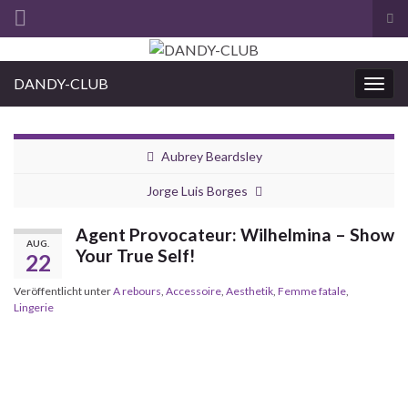
Suc
ums
Search for:
DANDY-CLUB
Navi
umsc
Aubrey Beardsley
Jorge Luis Borges
Agent Provocateur: Wilhelmina – Show
AUG.
Your True Self!
22
Veröffentlicht unter
A rebours
,
Accessoire
,
Aesthetik
,
Femme fatale
,
Lingerie