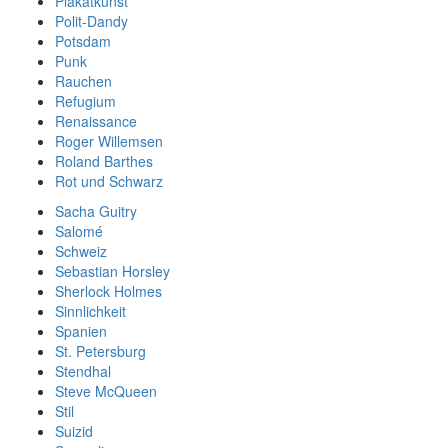
Plakatkunst
Polit-Dandy
Potsdam
Punk
Rauchen
Refugium
Renaissance
Roger Willemsen
Roland Barthes
Rot und Schwarz
Sacha Guitry
Salomé
Schweiz
Sebastian Horsley
Sherlock Holmes
Sinnlichkeit
Spanien
St. Petersburg
Stendhal
Steve McQueen
Stil
Suizid