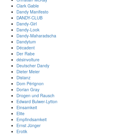
Clark Gable
Dandy Manifesto
DANDY-CLUB
Dandy-Girl
Dandy-Look
Dandy-Maharadscha
Dandytum
Décadent
Der Rabe
désinvolture
Deutscher Dandy
Dieter Meier
Distanz
Dom Pérignon
Dorian Gray
Drogen und Rausch
Edward Bulwer-Lytton
Einsamkeit
Elite
Empfindsamkeit
Ernst Jünger
Erotik