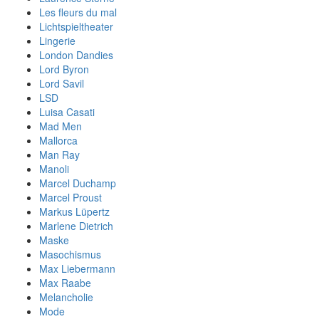
Les fleurs du mal
Lichtspieltheater
Lingerie
London Dandies
Lord Byron
Lord Savil
LSD
Luisa Casati
Mad Men
Mallorca
Man Ray
Manoli
Marcel Duchamp
Marcel Proust
Markus Lüpertz
Marlene Dietrich
Maske
Masochismus
Max Liebermann
Max Raabe
Melancholie
Mode