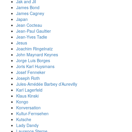
Jak and Jil
James Bond
James Cagney
Japan
Jean Cocteau
Jean-Paul Gaultier
Jean-Yves Tadie
Jesus
Joachim Ringelnatz
John Maynard Keynes
Jorge Luis Borges
Joris Karl Huysmans
Josef Fenneker
Joseph Roth
Jules-Amédée Barbey d’Aurevilly
Karl Lagerfeld
Klaus Kinski
Kongo
Konversation
Kultur-Fernsehen
Kutsche
Lady Dandy
Laurence Sterne