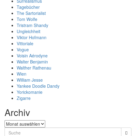
Surrealismus
Tagebücher
The Sartorialist
Tom Wolfe
Tristram Shandy
Ungleichheit
Viktor Hofmann
Vittoriale
Vogue
Voisin Aérodyne
Walter Benjamin
Walther Rathenau
Wien
William Jesse
Yankee Doodle Dandy
Yorickomanie
Zigarre
Archiv
Archiv
Search