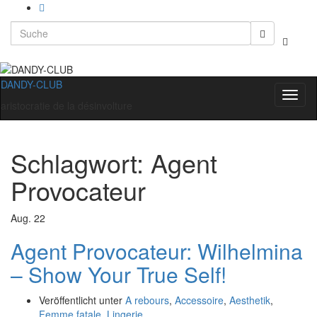
Search
Suchbo
for:
umscha
DANDY-CLUB
Navig
aristocratie de la désinvolture
umsch
Schlagwort:
Agent
Provocateur
Aug.
22
Agent Provocateur: Wilhelmina
– Show Your True Self!
Veröffentlicht unter
A rebours
,
Accessoire
,
Aesthetik
,
Femme fatale
,
Lingerie