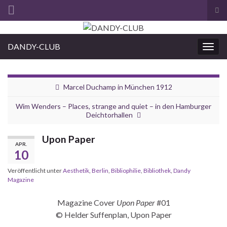
Suc
ums
Search for:
DANDY-CLUB
Navi
umsc
Marcel Duchamp in München 1912
Wim Wenders – Places, strange and quiet – in den Hamburger
Deichtorhallen
Upon Paper
APR.
10
Veröffentlicht unter
Aesthetik
,
Berlin
,
Bibliophilie
,
Bibliothek
,
Dandy
Magazine
Magazine Cover
Upon Paper
#01
© Helder Suffenplan, Upon Paper