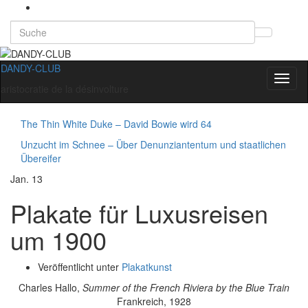
Search
Suchb
for:
umsch
DANDY-CLUB
Navig
aristocratie de la désinvolture
umsch
The Thin White Duke – David Bowie wird 64
Unzucht im Schnee – Über Denunziantentum und staatlichen
Übereifer
Jan.
13
Plakate für Luxusreisen
um 1900
Veröffentlicht unter
Plakatkunst
Charles Hallo,
Summer of the French Riviera by the Blue Train
Frankreich, 1928