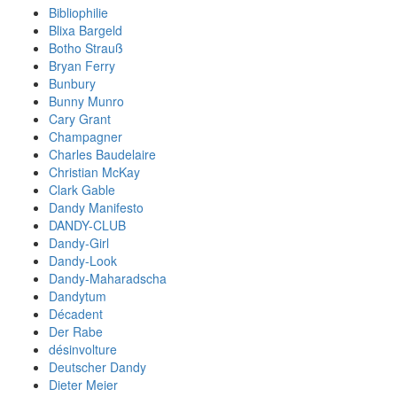
Bibliophilie
Blixa Bargeld
Botho Strauß
Bryan Ferry
Bunbury
Bunny Munro
Cary Grant
Champagner
Charles Baudelaire
Christian McKay
Clark Gable
Dandy Manifesto
DANDY-CLUB
Dandy-Girl
Dandy-Look
Dandy-Maharadscha
Dandytum
Décadent
Der Rabe
désinvolture
Deutscher Dandy
Dieter Meier