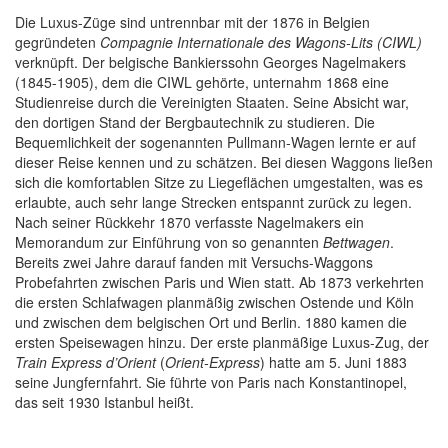
Die Luxus-Züge sind untrennbar mit der 1876 in Belgien
gegründeten
Compagnie Internationale des Wagons-Lits (CIWL)
verknüpft. Der belgische Bankierssohn Georges Nagelmakers
(1845-1905), dem die CIWL gehörte, unternahm 1868 eine
Studienreise durch die Vereinigten Staaten. Seine Absicht war,
den dortigen Stand der Bergbautechnik zu studieren. Die
Bequemlichkeit der sogenannten Pullmann-Wagen lernte er auf
dieser Reise kennen und zu schätzen. Bei diesen Waggons ließen
sich die komfortablen Sitze zu Liegeflächen umgestalten, was es
erlaubte, auch sehr lange Strecken entspannt zurück zu legen.
Nach seiner Rückkehr 1870 verfasste Nagelmakers ein
Memorandum zur Einführung von so genannten
Bettwagen
.
Bereits zwei Jahre darauf fanden mit Versuchs-Waggons
Probefahrten zwischen Paris und Wien statt. Ab 1873 verkehrten
die ersten Schlafwagen planmäßig zwischen Ostende und Köln
und zwischen dem belgischen Ort und Berlin. 1880 kamen die
ersten Speisewagen hinzu. Der erste planmäßige Luxus-Zug, der
Train Express d’Orient
(
Orient-Express
) hatte am 5. Juni 1883
seine Jungfernfahrt. Sie führte von Paris nach Konstantinopel,
das seit 1930 Istanbul heißt.