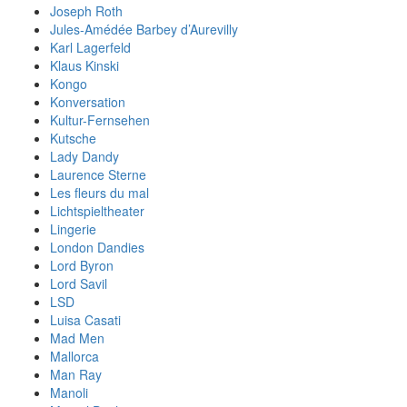
Joseph Roth
Jules-Amédée Barbey d’Aurevilly
Karl Lagerfeld
Klaus Kinski
Kongo
Konversation
Kultur-Fernsehen
Kutsche
Lady Dandy
Laurence Sterne
Les fleurs du mal
Lichtspieltheater
Lingerie
London Dandies
Lord Byron
Lord Savil
LSD
Luisa Casati
Mad Men
Mallorca
Man Ray
Manoli