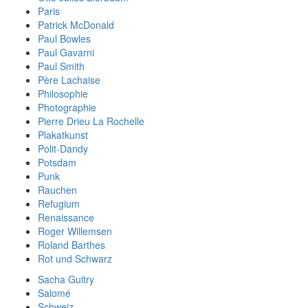
Paris
Patrick McDonald
Paul Bowles
Paul Gavarni
Paul Smith
Père Lachaise
Philosophie
Photographie
Pierre Drieu La Rochelle
Plakatkunst
Polit-Dandy
Potsdam
Punk
Rauchen
Refugium
Renaissance
Roger Willemsen
Roland Barthes
Rot und Schwarz
Sacha Guitry
Salomé
Schweiz