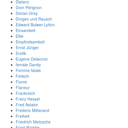
Distanz
Dom Pérignon
Dorian Gray
Drogen und Rausch
Edward Bulwer-Lytton
Einsamkeit
Elite
Empfindsamkeit
Ernst Jünger
Erotik
Eugene Delacroix
female Dandy
Femme fatale
Fetisch
Fiume
Flaneur
Frankreich
Franz Hessel
Fred Astaire
Frédéric Mitterand
Freiheit
Friedrich Nietzsche
Fürst Pückler