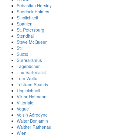
Sebastian Horsley
Sherlock Holmes
Sinnlichkeit
Spanien
St. Petersburg
Stendhal
Steve McQueen
Stil
Suizid
Surrealismus
Tagebücher
The Sartorialist
Tom Wolfe
Tristram Shandy
Ungleichheit
Viktor Hofmann
Vittoriale
Vogue
Voisin Aérodyne
Walter Benjamin
Walther Rathenau
Wien