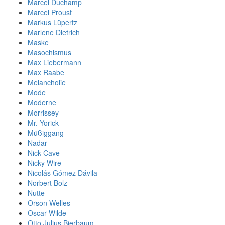
Marcel Duchamp
Marcel Proust
Markus Lüpertz
Marlene Dietrich
Maske
Masochismus
Max Liebermann
Max Raabe
Melancholie
Mode
Moderne
Morrissey
Mr. Yorick
Müßiggang
Nadar
Nick Cave
Nicky Wire
Nicolás Gómez Dávila
Norbert Bolz
Nutte
Orson Welles
Oscar Wilde
Otto Julius Bierbaum