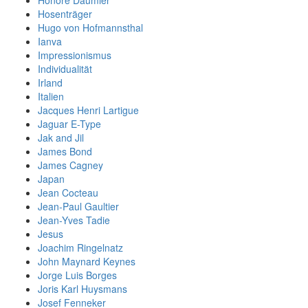
Hosenträger
Hugo von Hofmannsthal
Ianva
Impressionismus
Individualität
Irland
Italien
Jacques Henri Lartigue
Jaguar E-Type
Jak and Jil
James Bond
James Cagney
Japan
Jean Cocteau
Jean-Paul Gaultier
Jean-Yves Tadie
Jesus
Joachim Ringelnatz
John Maynard Keynes
Jorge Luis Borges
Joris Karl Huysmans
Josef Fenneker