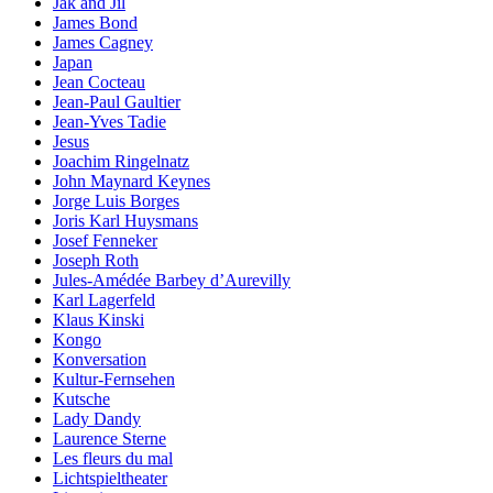
Jak and Jil
James Bond
James Cagney
Japan
Jean Cocteau
Jean-Paul Gaultier
Jean-Yves Tadie
Jesus
Joachim Ringelnatz
John Maynard Keynes
Jorge Luis Borges
Joris Karl Huysmans
Josef Fenneker
Joseph Roth
Jules-Amédée Barbey d’Aurevilly
Karl Lagerfeld
Klaus Kinski
Kongo
Konversation
Kultur-Fernsehen
Kutsche
Lady Dandy
Laurence Sterne
Les fleurs du mal
Lichtspieltheater