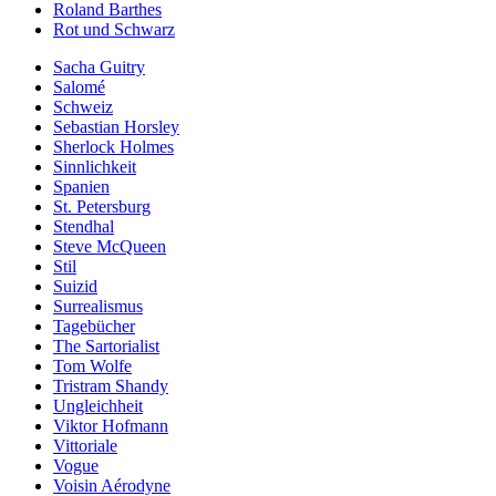
Roland Barthes
Rot und Schwarz
Sacha Guitry
Salomé
Schweiz
Sebastian Horsley
Sherlock Holmes
Sinnlichkeit
Spanien
St. Petersburg
Stendhal
Steve McQueen
Stil
Suizid
Surrealismus
Tagebücher
The Sartorialist
Tom Wolfe
Tristram Shandy
Ungleichheit
Viktor Hofmann
Vittoriale
Vogue
Voisin Aérodyne