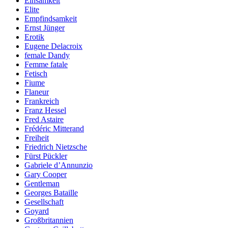
Einsamkeit
Elite
Empfindsamkeit
Ernst Jünger
Erotik
Eugene Delacroix
female Dandy
Femme fatale
Fetisch
Fiume
Flaneur
Frankreich
Franz Hessel
Fred Astaire
Frédéric Mitterand
Freiheit
Friedrich Nietzsche
Fürst Pückler
Gabriele d’Annunzio
Gary Cooper
Gentleman
Georges Bataille
Gesellschaft
Goyard
Großbritannien