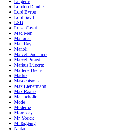
Lingerie
London Dandies
Lord Byron
Lord Savil
LSD
Luisa Casati
Mad Men
Mallorca
Man Ray
Manoli
Marcel Duchamp
Marcel Proust
Markus Lüpertz
Marlene Dietrich
Maske
Masochismus
Max Liebermann
Max Raabe
Melancholie
Mode
Moderne
Morrissey
Mr. Yorick
Müßiggang
Nadar