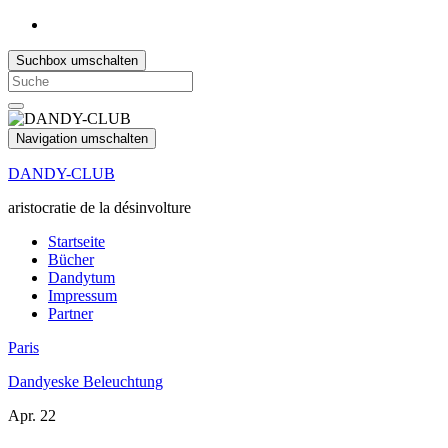
Suchbox umschalten
Search
for:
Navigation umschalten
DANDY-CLUB
aristocratie de la désinvolture
Startseite
Bücher
Dandytum
Impressum
Partner
Paris
Dandyeske Beleuchtung
Apr.
22