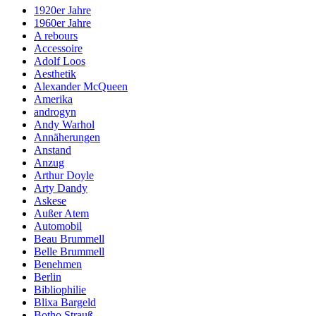
1920er Jahre
1960er Jahre
A rebours
Accessoire
Adolf Loos
Aesthetik
Alexander McQueen
Amerika
androgyn
Andy Warhol
Annäherungen
Anstand
Anzug
Arthur Doyle
Arty Dandy
Askese
Außer Atem
Automobil
Beau Brummell
Belle Brummell
Benehmen
Berlin
Bibliophilie
Blixa Bargeld
Botho Strauß