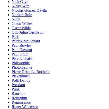
Nick Cave
Nicky Wire
Nicolás Gómez Dávila
Norbert Bolz
Nutte
Orson Welles
Oscar Wilde
Otto Julius Bierbaum
Paris
Patrick McDonald
Paul Bowles
Paul Gavarni
Paul Smith
Père Lachaise
Philosophie
Photographie
Pierre Drieu La Rochelle
Plakatkunst
Polit-Dandy
Potsdam
Punk
Rauchen
Refugium
Renaissance
Roger Willemsen