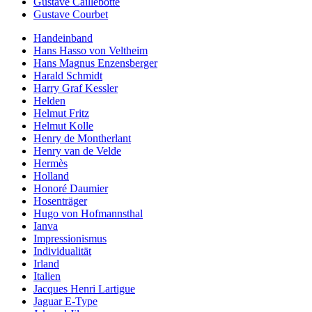
Gustave Caillebotte
Gustave Courbet
Handeinband
Hans Hasso von Veltheim
Hans Magnus Enzensberger
Harald Schmidt
Harry Graf Kessler
Helden
Helmut Fritz
Helmut Kolle
Henry de Montherlant
Henry van de Velde
Hermès
Holland
Honoré Daumier
Hosenträger
Hugo von Hofmannsthal
Ianva
Impressionismus
Individualität
Irland
Italien
Jacques Henri Lartigue
Jaguar E-Type