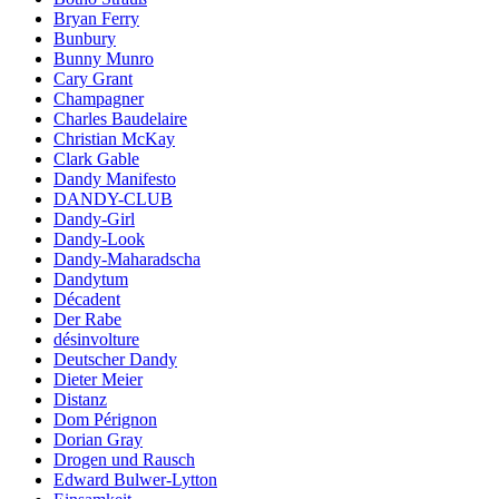
Bryan Ferry
Bunbury
Bunny Munro
Cary Grant
Champagner
Charles Baudelaire
Christian McKay
Clark Gable
Dandy Manifesto
DANDY-CLUB
Dandy-Girl
Dandy-Look
Dandy-Maharadscha
Dandytum
Décadent
Der Rabe
désinvolture
Deutscher Dandy
Dieter Meier
Distanz
Dom Pérignon
Dorian Gray
Drogen und Rausch
Edward Bulwer-Lytton