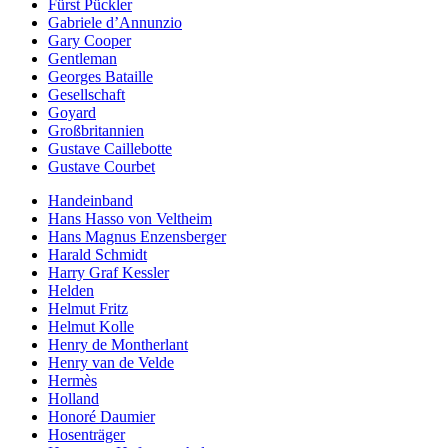
Fürst Pückler
Gabriele d’Annunzio
Gary Cooper
Gentleman
Georges Bataille
Gesellschaft
Goyard
Großbritannien
Gustave Caillebotte
Gustave Courbet
Handeinband
Hans Hasso von Veltheim
Hans Magnus Enzensberger
Harald Schmidt
Harry Graf Kessler
Helden
Helmut Fritz
Helmut Kolle
Henry de Montherlant
Henry van de Velde
Hermès
Holland
Honoré Daumier
Hosenträger