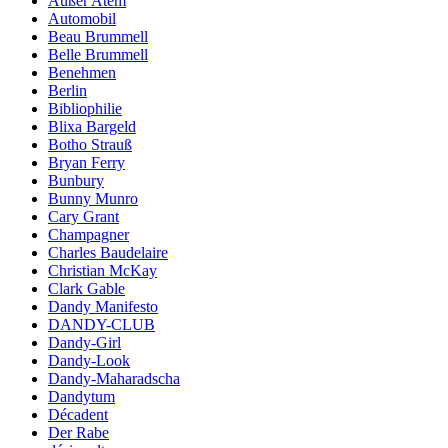
Außer Atem
Automobil
Beau Brummell
Belle Brummell
Benehmen
Berlin
Bibliophilie
Blixa Bargeld
Botho Strauß
Bryan Ferry
Bunbury
Bunny Munro
Cary Grant
Champagner
Charles Baudelaire
Christian McKay
Clark Gable
Dandy Manifesto
DANDY-CLUB
Dandy-Girl
Dandy-Look
Dandy-Maharadscha
Dandytum
Décadent
Der Rabe