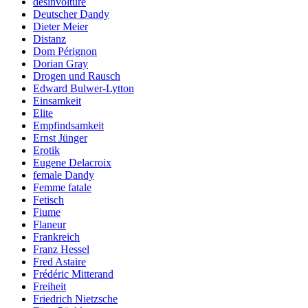
désinvolture
Deutscher Dandy
Dieter Meier
Distanz
Dom Pérignon
Dorian Gray
Drogen und Rausch
Edward Bulwer-Lytton
Einsamkeit
Elite
Empfindsamkeit
Ernst Jünger
Erotik
Eugene Delacroix
female Dandy
Femme fatale
Fetisch
Fiume
Flaneur
Frankreich
Franz Hessel
Fred Astaire
Frédéric Mitterand
Freiheit
Friedrich Nietzsche