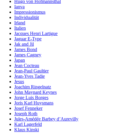
Hugo von Hofmannsthal
Ianva
Impressionismus
Individualität
Irland
Italien
Jacques Henri Lartigue
Jaguar E-Type
Jak and Jil
James Bond
James Cagney
Japan
Jean Cocteau
Jean-Paul Gaultier
Jean-Yves Tadie
Jesus
Joachim Ringelnatz
John Maynard Keynes
Jorge Luis Borges
Joris Karl Huysmans
Josef Fenneker
Joseph Roth
Jules-Amédée Barbey d’Aurevilly
Karl Lagerfeld
Klaus Kinski