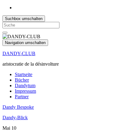
Suchbox umschalten
Search
for:
Navigation umschalten
DANDY-CLUB
aristocratie de la désinvolture
Startseite
Bücher
Dandytum
Impressum
Partner
Dandy Bespoke
Dandy-Blick
Mai
10