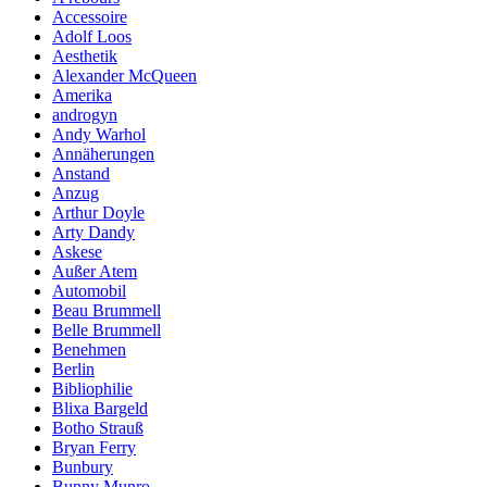
Accessoire
Adolf Loos
Aesthetik
Alexander McQueen
Amerika
androgyn
Andy Warhol
Annäherungen
Anstand
Anzug
Arthur Doyle
Arty Dandy
Askese
Außer Atem
Automobil
Beau Brummell
Belle Brummell
Benehmen
Berlin
Bibliophilie
Blixa Bargeld
Botho Strauß
Bryan Ferry
Bunbury
Bunny Munro