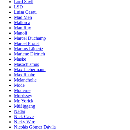
Lord Savil
LSD
Luisa Casati
Mad Men
Mallorca
Man Ray
Manoli
Marcel Duchamp
Marcel Proust
Markus Lüpertz
Marlene Dietrich
Maske
Masochismus
Max Liebermann
Max Raabe
Melancholie
Mode
Moderne
Morrissey
Mr. Yorick
Müßiggang
Nadar
Nick Cave
Nicky Wire
Nicolás Gómez Dávila