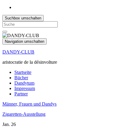
Suchbox umschalten
Search
for:
Navigation umschalten
DANDY-CLUB
aristocratie de la désinvolture
Startseite
Bücher
Dandytum
Impressum
Partner
Männer, Frauen und Dandys
Zigaretten-Ausstellung
Jan.
26