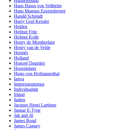
Handeinband
Hans Hasso von Veltheim
Hans Magnus Enzensberger
Harald Schmidt
Harry Graf Kessler
Helden
Helmut Fritz
Helmut Kolle
Henry de Montherlant
Henry van de Velde
Hermès
Holland
Honoré Daumier
Hosenträger
Hugo von Hofmannsthal
Ianva
Impressionismus
Individualität
Irland
Italien
Jacques Henri Lartigue
Jaguar E-Type
Jak and Jil
James Bond
James Cagney