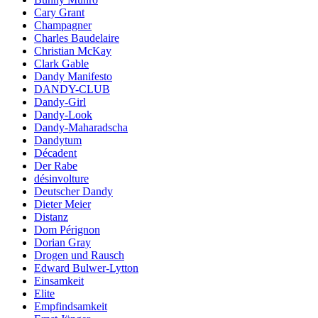
Cary Grant
Champagner
Charles Baudelaire
Christian McKay
Clark Gable
Dandy Manifesto
DANDY-CLUB
Dandy-Girl
Dandy-Look
Dandy-Maharadscha
Dandytum
Décadent
Der Rabe
désinvolture
Deutscher Dandy
Dieter Meier
Distanz
Dom Pérignon
Dorian Gray
Drogen und Rausch
Edward Bulwer-Lytton
Einsamkeit
Elite
Empfindsamkeit