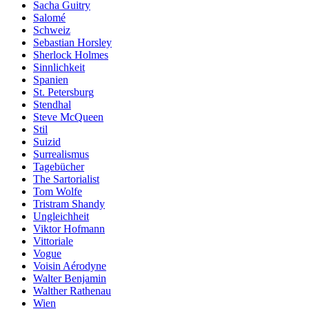
Sacha Guitry
Salomé
Schweiz
Sebastian Horsley
Sherlock Holmes
Sinnlichkeit
Spanien
St. Petersburg
Stendhal
Steve McQueen
Stil
Suizid
Surrealismus
Tagebücher
The Sartorialist
Tom Wolfe
Tristram Shandy
Ungleichheit
Viktor Hofmann
Vittoriale
Vogue
Voisin Aérodyne
Walter Benjamin
Walther Rathenau
Wien