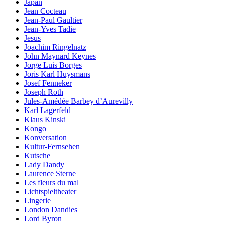
Japan
Jean Cocteau
Jean-Paul Gaultier
Jean-Yves Tadie
Jesus
Joachim Ringelnatz
John Maynard Keynes
Jorge Luis Borges
Joris Karl Huysmans
Josef Fenneker
Joseph Roth
Jules-Amédée Barbey d’Aurevilly
Karl Lagerfeld
Klaus Kinski
Kongo
Konversation
Kultur-Fernsehen
Kutsche
Lady Dandy
Laurence Sterne
Les fleurs du mal
Lichtspieltheater
Lingerie
London Dandies
Lord Byron