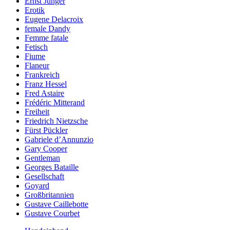
Ernst Jünger
Erotik
Eugene Delacroix
female Dandy
Femme fatale
Fetisch
Fiume
Flaneur
Frankreich
Franz Hessel
Fred Astaire
Frédéric Mitterand
Freiheit
Friedrich Nietzsche
Fürst Pückler
Gabriele d’Annunzio
Gary Cooper
Gentleman
Georges Bataille
Gesellschaft
Goyard
Großbritannien
Gustave Caillebotte
Gustave Courbet