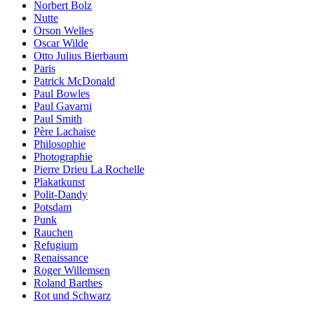
Norbert Bolz
Nutte
Orson Welles
Oscar Wilde
Otto Julius Bierbaum
Paris
Patrick McDonald
Paul Bowles
Paul Gavarni
Paul Smith
Père Lachaise
Philosophie
Photographie
Pierre Drieu La Rochelle
Plakatkunst
Polit-Dandy
Potsdam
Punk
Rauchen
Refugium
Renaissance
Roger Willemsen
Roland Barthes
Rot und Schwarz