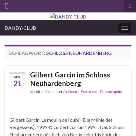
Suc
ums
Search for:
DANDY-CLUB
Navi
umsc
SCHLAGWORT:
SCHLOSS NEUHARDENBERG
Gilbert Garcin im Schloss
APR.
21
Neuhardenberg
Veröffentlicht unter
A rebours
,
Frankreich
,
Photographie
Gilbert Garcin, Le moulin de l’oubli (Die Mühle des
Vergessens), 1999 © Gilbert Garcin 1999 Das Schloss
Neuhardenberg nördlich von Berlin zeigt bis Ende des