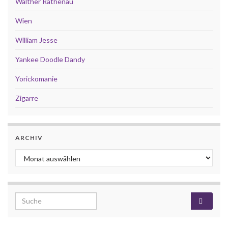
Walther Rathenau
Wien
William Jesse
Yankee Doodle Dandy
Yorickomanie
Zigarre
ARCHIV
Archiv
Search for: