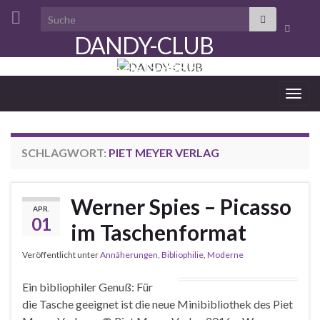
Search for:
Suchbo
DANDY-CLUB
umscha
aristocratie de la désinvolture
Navi
umsc
SCHLAGWORT:
PIET MEYER VERLAG
Werner Spies – Picasso
APR.
01
im Taschenformat
Veröffentlicht unter
Annäherungen
,
Bibliophilie
,
Moderne
Ein bibliophiler Genuß: Für
die Tasche geeignet ist die neue Minibibliothek des Piet