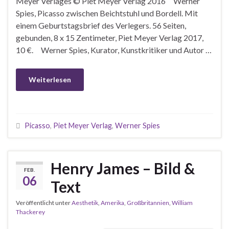
Meyer Verlages © Piet Meyer Verlag 2016 Werner
Spies, Picasso zwischen Beichtstuhl und Bordell. Mit
einem Geburtstagsbrief des Verlegers. 56 Seiten,
gebunden, 8 x 15 Zentimeter, Piet Meyer Verlag 2017,
10 €. Werner Spies, Kurator, Kunstkritiker und Autor …
Weiterlesen
Picasso
,
Piet Meyer Verlag
,
Werner Spies
Henry James – Bild &
FEB.
06
Text
Veröffentlicht unter
Aesthetik
,
Amerika
,
Großbritannien
,
William
Thackerey