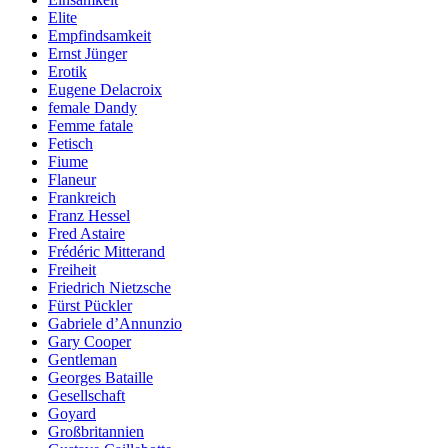
Elite
Empfindsamkeit
Ernst Jünger
Erotik
Eugene Delacroix
female Dandy
Femme fatale
Fetisch
Fiume
Flaneur
Frankreich
Franz Hessel
Fred Astaire
Frédéric Mitterand
Freiheit
Friedrich Nietzsche
Fürst Pückler
Gabriele d’Annunzio
Gary Cooper
Gentleman
Georges Bataille
Gesellschaft
Goyard
Großbritannien