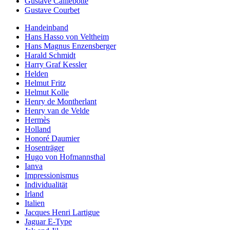
Gustave Caillebotte
Gustave Courbet
Handeinband
Hans Hasso von Veltheim
Hans Magnus Enzensberger
Harald Schmidt
Harry Graf Kessler
Helden
Helmut Fritz
Helmut Kolle
Henry de Montherlant
Henry van de Velde
Hermès
Holland
Honoré Daumier
Hosenträger
Hugo von Hofmannsthal
Ianva
Impressionismus
Individualität
Irland
Italien
Jacques Henri Lartigue
Jaguar E-Type