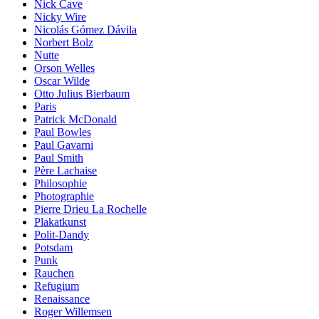
Nick Cave
Nicky Wire
Nicolás Gómez Dávila
Norbert Bolz
Nutte
Orson Welles
Oscar Wilde
Otto Julius Bierbaum
Paris
Patrick McDonald
Paul Bowles
Paul Gavarni
Paul Smith
Père Lachaise
Philosophie
Photographie
Pierre Drieu La Rochelle
Plakatkunst
Polit-Dandy
Potsdam
Punk
Rauchen
Refugium
Renaissance
Roger Willemsen