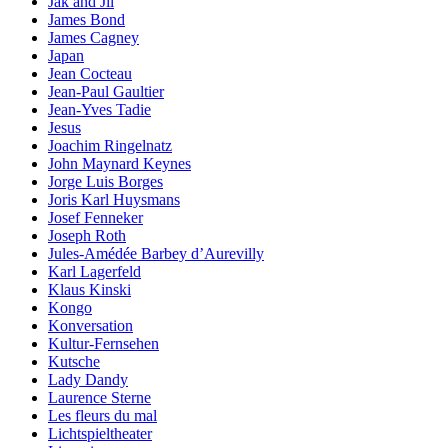
Jak and Jil
James Bond
James Cagney
Japan
Jean Cocteau
Jean-Paul Gaultier
Jean-Yves Tadie
Jesus
Joachim Ringelnatz
John Maynard Keynes
Jorge Luis Borges
Joris Karl Huysmans
Josef Fenneker
Joseph Roth
Jules-Amédée Barbey d’Aurevilly
Karl Lagerfeld
Klaus Kinski
Kongo
Konversation
Kultur-Fernsehen
Kutsche
Lady Dandy
Laurence Sterne
Les fleurs du mal
Lichtspieltheater