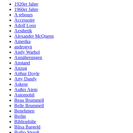
1920er Jahre
1960er Jahre
A rebours
Accessoire
Adolf Loos
Aesthetik
Alexander McQueen
Amerika
androgyn
Andy Warhol
Annäherungen
Anstand
Anzug
Arthur Doyle
Arty Dandy
Askese
Außer Atem
Automobil
Beau Brummell
Belle Brummell
Benehmen
Berlin
Bibliophilie
Blixa Bargeld
Botho Strauß