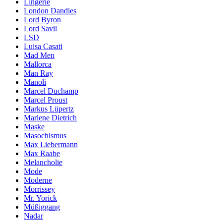
Lingerie
London Dandies
Lord Byron
Lord Savil
LSD
Luisa Casati
Mad Men
Mallorca
Man Ray
Manoli
Marcel Duchamp
Marcel Proust
Markus Lüpertz
Marlene Dietrich
Maske
Masochismus
Max Liebermann
Max Raabe
Melancholie
Mode
Moderne
Morrissey
Mr. Yorick
Müßiggang
Nadar