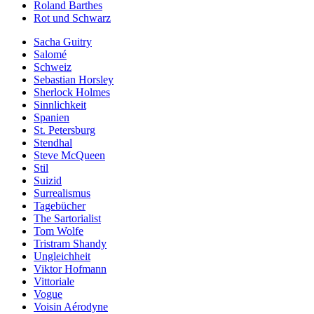
Roland Barthes
Rot und Schwarz
Sacha Guitry
Salomé
Schweiz
Sebastian Horsley
Sherlock Holmes
Sinnlichkeit
Spanien
St. Petersburg
Stendhal
Steve McQueen
Stil
Suizid
Surrealismus
Tagebücher
The Sartorialist
Tom Wolfe
Tristram Shandy
Ungleichheit
Viktor Hofmann
Vittoriale
Vogue
Voisin Aérodyne