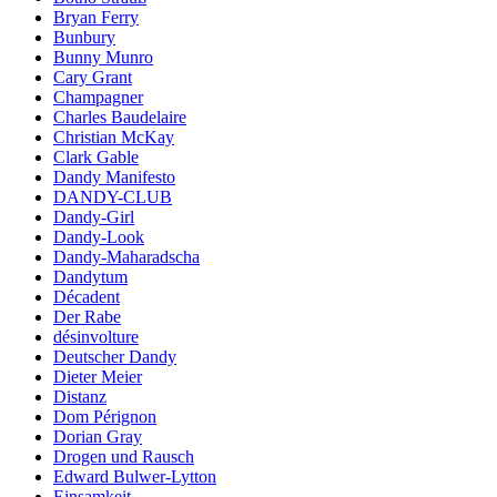
Bryan Ferry
Bunbury
Bunny Munro
Cary Grant
Champagner
Charles Baudelaire
Christian McKay
Clark Gable
Dandy Manifesto
DANDY-CLUB
Dandy-Girl
Dandy-Look
Dandy-Maharadscha
Dandytum
Décadent
Der Rabe
désinvolture
Deutscher Dandy
Dieter Meier
Distanz
Dom Pérignon
Dorian Gray
Drogen und Rausch
Edward Bulwer-Lytton
Einsamkeit