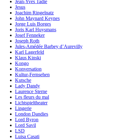
Jean-Yves Tadie
Jesus
Joachim Ringelnatz
John Maynard Keynes
Jorge Luis Borges
Joris Karl Huysmans
Josef Fenneker
Joseph Roth
Jules-Amédée Barbey d’Aurevilly
Karl Lagerfeld
Klaus Kinski
Kongo
Konversation
Kultur-Fernsehen
Kutsche
Lady Dandy
Laurence Sterne
Les fleurs du mal
Lichtspieltheater
Lingerie
London Dandies
Lord Byron
Lord Savil
LSD
Luisa Casati