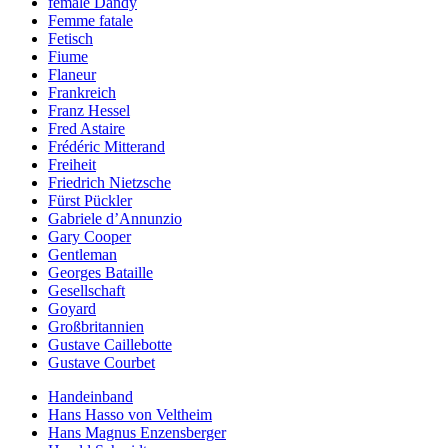
female Dandy
Femme fatale
Fetisch
Fiume
Flaneur
Frankreich
Franz Hessel
Fred Astaire
Frédéric Mitterand
Freiheit
Friedrich Nietzsche
Fürst Pückler
Gabriele d’Annunzio
Gary Cooper
Gentleman
Georges Bataille
Gesellschaft
Goyard
Großbritannien
Gustave Caillebotte
Gustave Courbet
Handeinband
Hans Hasso von Veltheim
Hans Magnus Enzensberger