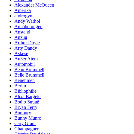
Alexander McQueen
Amerika
androgyn
Andy Warhol
Annäherungen
Anstand
Anzug
Arthur Doyle
Arty Dandy
Askese
Außer Atem
Automobil
Beau Brummell
Belle Brummell
Benehmen
Berlin
Bibliophilie
Blixa Bargeld
Botho Strauß
Bryan Ferry
Bunbury
Bunny Munro
Cary Grant
Champagner