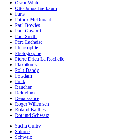
Oscar Wilde
Otto Julius Bierbaum
Paris
Patrick McDonald
Paul Bowles
Paul Gavarni
Paul Smith
Père Lachaise
Philosophie
Photographie
Pierre Drieu La Rochelle
Plakatkunst
Polit-Dandy
Potsdam
Punk
Rauchen
Refugium
Renaissance
Roger Willemsen
Roland Barthes
Rot und Schwarz
Sacha Guitry
Salomé
Schweiz