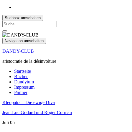
Suchbox umschalten
Search
for:
Navigation umschalten
DANDY-CLUB
aristocratie de la désinvolture
Startseite
Bücher
Dandytum
Impressum
Partner
Kleopatra – Die ewige Diva
Jean-Luc Godard und Roger Corman
Juli
05