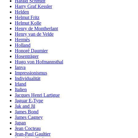
Harald Schmidt
Harry Graf Kessler
Helden
Helmut Fritz
Helmut Kolle
Henry de Montherlant
Henry van de Velde
Hermès
Holland
Honoré Daumier
Hosenträger
Hugo von Hofmannsthal
Ianva
Impressionismus
Individualität
Irland
Italien
Jacques Henri Lartigue
Jaguar E-Type
Jak and Jil
James Bond
James Cagney
Japan
Jean Cocteau
Jean-Paul Gaultier