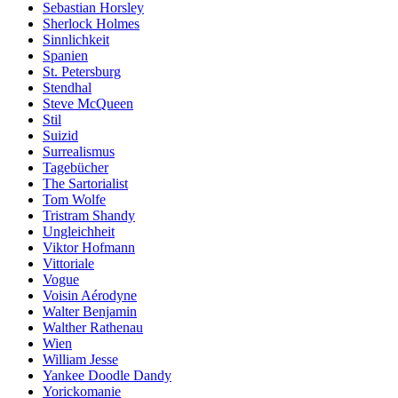
Sebastian Horsley
Sherlock Holmes
Sinnlichkeit
Spanien
St. Petersburg
Stendhal
Steve McQueen
Stil
Suizid
Surrealismus
Tagebücher
The Sartorialist
Tom Wolfe
Tristram Shandy
Ungleichheit
Viktor Hofmann
Vittoriale
Vogue
Voisin Aérodyne
Walter Benjamin
Walther Rathenau
Wien
William Jesse
Yankee Doodle Dandy
Yorickomanie