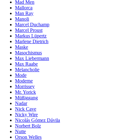
Mad Men
Mallorca
Man Ray
Manoli
Marcel Duchamp
Marcel Proust
Markus Lüpertz
Marlene Dietrich
Maske
Masochismus
Max Liebermann
Max Raabe
Melancholie
Mode
Moderne
Morrissey
Mr. Yorick
Müßiggang
Nadar
Nick Cave
Nicky Wire
Nicolás Gómez Dávila
Norbert Bolz
Nutte
Orson Welles