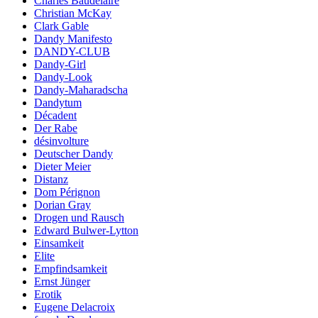
Charles Baudelaire
Christian McKay
Clark Gable
Dandy Manifesto
DANDY-CLUB
Dandy-Girl
Dandy-Look
Dandy-Maharadscha
Dandytum
Décadent
Der Rabe
désinvolture
Deutscher Dandy
Dieter Meier
Distanz
Dom Pérignon
Dorian Gray
Drogen und Rausch
Edward Bulwer-Lytton
Einsamkeit
Elite
Empfindsamkeit
Ernst Jünger
Erotik
Eugene Delacroix