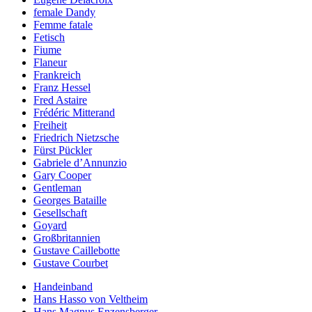
female Dandy
Femme fatale
Fetisch
Fiume
Flaneur
Frankreich
Franz Hessel
Fred Astaire
Frédéric Mitterand
Freiheit
Friedrich Nietzsche
Fürst Pückler
Gabriele d’Annunzio
Gary Cooper
Gentleman
Georges Bataille
Gesellschaft
Goyard
Großbritannien
Gustave Caillebotte
Gustave Courbet
Handeinband
Hans Hasso von Veltheim
Hans Magnus Enzensberger