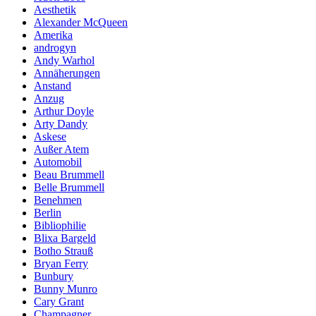
Aesthetik
Alexander McQueen
Amerika
androgyn
Andy Warhol
Annäherungen
Anstand
Anzug
Arthur Doyle
Arty Dandy
Askese
Außer Atem
Automobil
Beau Brummell
Belle Brummell
Benehmen
Berlin
Bibliophilie
Blixa Bargeld
Botho Strauß
Bryan Ferry
Bunbury
Bunny Munro
Cary Grant
Champagner