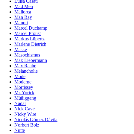
Luisa Casati
Mad Men
Mallorca
Man Ray
Manoli
Marcel Duchamp
Marcel Proust
Markus Lüpertz
Marlene Dietrich
Maske
Masochismus
Max Liebermann
Max Raabe
Melancholie
Mode
Moderne
Morrissey
Mr. Yorick
Müßiggang
Nadar
Nick Cave
Nicky Wire
Nicolás Gómez Dávila
Norbert Bolz
Nutte