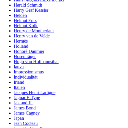
Harald Schmidt
Harry Graf Kessler
Helden
Helmut Fritz
Helmut Kolle
Henry de Montherlant
Henry van de Velde
Hermès
Holland
Honoré Daumier
Hosenträger
Hugo von Hofmannsthal
Ianva
Impressionismus
Individualität
Irland
Italien
Jacques Henri Lartigue
Jaguar E-Type
Jak and Jil
James Bond
James Cagney
Japan
Jean Cocteau