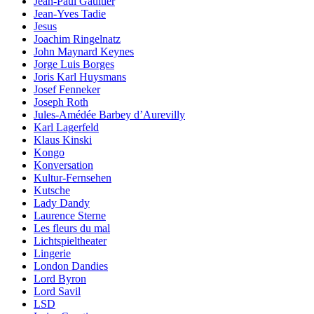
Jean-Paul Gaultier
Jean-Yves Tadie
Jesus
Joachim Ringelnatz
John Maynard Keynes
Jorge Luis Borges
Joris Karl Huysmans
Josef Fenneker
Joseph Roth
Jules-Amédée Barbey d’Aurevilly
Karl Lagerfeld
Klaus Kinski
Kongo
Konversation
Kultur-Fernsehen
Kutsche
Lady Dandy
Laurence Sterne
Les fleurs du mal
Lichtspieltheater
Lingerie
London Dandies
Lord Byron
Lord Savil
LSD