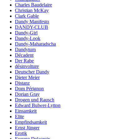
Charles Baudelaire
Christian McKay
Clark Gable
Dandy Manifesto
DANDY-CLUB
Dandy-Girl
Dandy-Look
Dandy-Maharadscha
Dandytum
Décadent
Der Rabe
désinvolture
Deutscher Dandy
Dieter Meier
Distanz
Dom Pérignon
Dorian Gray
Drogen und Rausch
Edward Bulwer-Lytton
Einsamkeit
Elite
Empfindsamkeit
Ernst Jünger
Erotik
Eugene Delacroix