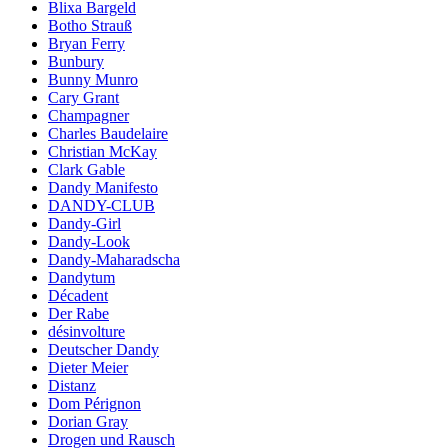
Blixa Bargeld
Botho Strauß
Bryan Ferry
Bunbury
Bunny Munro
Cary Grant
Champagner
Charles Baudelaire
Christian McKay
Clark Gable
Dandy Manifesto
DANDY-CLUB
Dandy-Girl
Dandy-Look
Dandy-Maharadscha
Dandytum
Décadent
Der Rabe
désinvolture
Deutscher Dandy
Dieter Meier
Distanz
Dom Pérignon
Dorian Gray
Drogen und Rausch