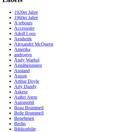
1920er Jahre
1960er Jahre
A rebours
Accessoire
Adolf Loos
Aesthetik
Alexander McQueen
Amerika
androgyn
Andy Warhol
Annäherungen
Anstand
Anzug
Arthur Doyle
Arty Dandy
Askese
Außer Atem
Automobil
Beau Brummell
Belle Brummell
Benehmen
Berlin
Bibliophilie