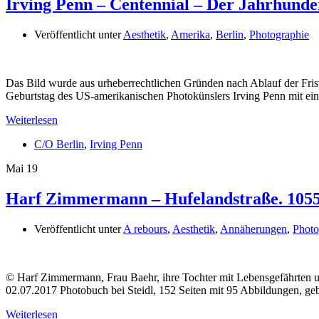
Irving Penn – Centennial – Der Jahrhunde
Veröffentlicht unter
Aesthetik
,
Amerika
,
Berlin
,
Photographie
Das Bild wurde aus urheberrechtlichen Gründen nach Ablauf der Fr
Geburtstag des US-amerikanischen Photokünslers Irving Penn mit ein
Weiterlesen
C/O Berlin
,
Irving Penn
Mai
19
Harf Zimmermann – Hufelandstraße. 1055
Veröffentlicht unter
A rebours
,
Aesthetik
,
Annäherungen
,
Photo
© Harf Zimmermann, Frau Baehr, ihre Tochter mit Lebensgefährten
02.07.2017 Photobuch bei Steidl, 152 Seiten mit 95 Abbildungen, ge
Weiterlesen