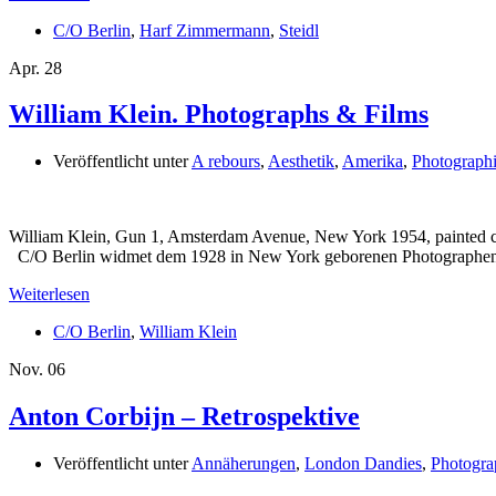
C/O Berlin
,
Harf Zimmermann
,
Steidl
Apr.
28
William Klein. Photographs & Films
Veröffentlicht unter
A rebours
,
Aesthetik
,
Amerika
,
Photograph
William Klein, Gun 1, Amsterdam Avenue, New York 1954, painted c
C/O Berlin widmet dem 1928 in New York geborenen Photographen u
Weiterlesen
C/O Berlin
,
William Klein
Nov.
06
Anton Corbijn – Retrospektive
Veröffentlicht unter
Annäherungen
,
London Dandies
,
Photogra