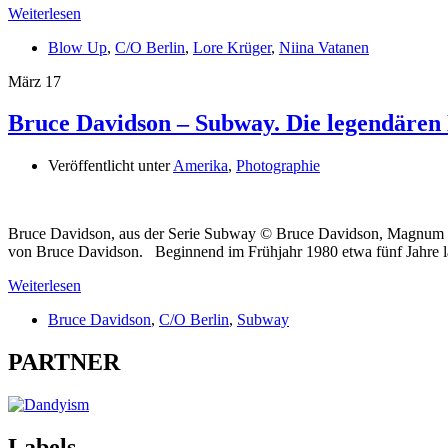
Weiterlesen
Blow Up
,
C/O Berlin
,
Lore Krüger
,
Niina Vatanen
März
17
Bruce Davidson – Subway. Die legendären
Veröffentlicht unter
Amerika
,
Photographie
Bruce Davidson, aus der Serie Subway © Bruce Davidson, Magnum Ph
von Bruce Davidson. Beginnend im Frühjahr 1980 etwa fünf Jahre la
Weiterlesen
Bruce Davidson
,
C/O Berlin
,
Subway
PARTNER
Labels