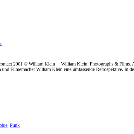
ie
ontact 2001 © William Klein William Klein. Photographs & Films. A
nd Filmemacher William Klein eine umfassende Retrospektive. In d
phie
,
Punk