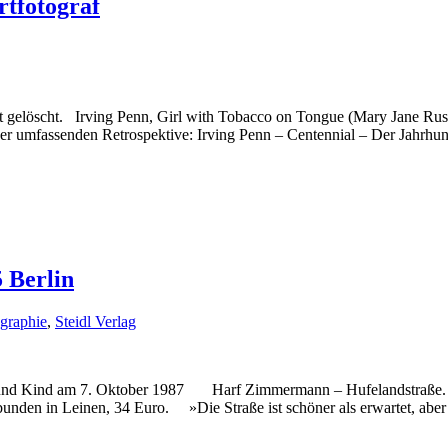
rtfotograf
ist gelöscht. Irving Penn, Girl with Tobacco on Tongue (Mary Jane R
er umfassenden Retrospektive: Irving Penn – Centennial – Der Jahrhun
 Berlin
graphie
,
Steidl Verlag
 und Kind am 7. Oktober 1987 Harf Zimmermann – Hufelandstraße. 105
bunden in Leinen, 34 Euro. »Die Straße ist schöner als erwartet, abe