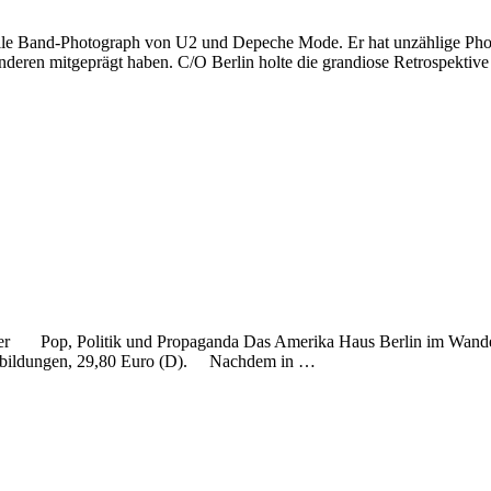
lle Band-Photograph von U2 und Depeche Mode. Er hat unzählige Phot
deren mitgeprägt haben. C/O Berlin holte die grandiose Retrospektiv
er Pop, Politik und Propaganda Das Amerika Haus Berlin im Wandel 
 Abbildungen, 29,80 Euro (D). Nachdem in …