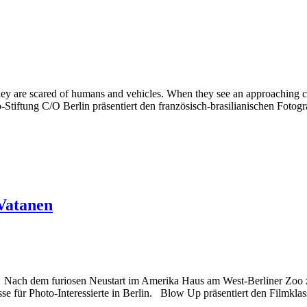
ey are scared of humans and vehicles. When they see an approaching car
tung C/O Berlin präsentiert den französisch-brasilianischen Fotogr
Vatanen
dem furiosen Neustart im Amerika Haus am West-Berliner Zoo zünde
esse für Photo-Interessierte in Berlin. Blow Up präsentiert den Filmk