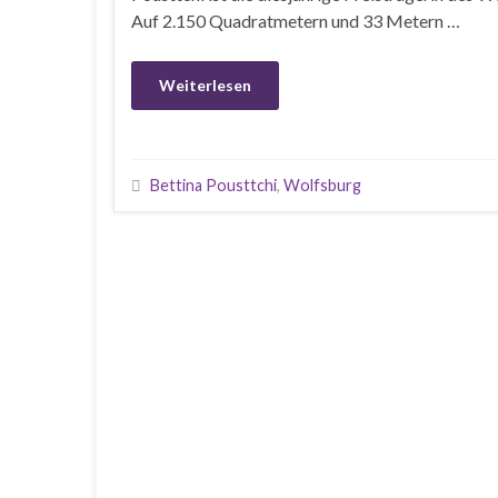
Auf 2.150 Quadratmetern und 33 Metern …
Weiterlesen
Bettina Pousttchi
,
Wolfsburg