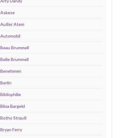
Arty Dandy
Askese
Außer Atem
Automobil
Beau Brummell
Belle Brummell
Benehmen
Berlin
Bibliophilie
Blixa Bargeld
Botho Strauß
Bryan Ferry