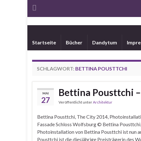
Startseite
Bücher
Dandytum
Impr
SCHLAGWORT:
BETTINA POUSTTCHI
Bettina Pousttchi 
MAI
27
Veröffentlicht unter
Architektur
Bettina Pousttchi, The City 2014, Photoinstallat
Fassade Schloss Wolfsburg © Bettina Pousttchi
Photoinstallation von Bettina Pousttchi ist nun
Pousttchi ist die diesjährige Preisträgerin des 