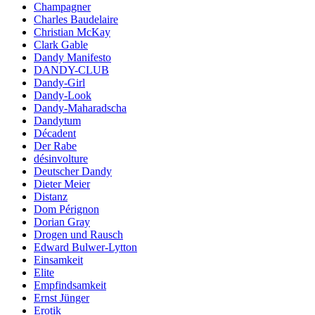
Champagner
Charles Baudelaire
Christian McKay
Clark Gable
Dandy Manifesto
DANDY-CLUB
Dandy-Girl
Dandy-Look
Dandy-Maharadscha
Dandytum
Décadent
Der Rabe
désinvolture
Deutscher Dandy
Dieter Meier
Distanz
Dom Pérignon
Dorian Gray
Drogen und Rausch
Edward Bulwer-Lytton
Einsamkeit
Elite
Empfindsamkeit
Ernst Jünger
Erotik