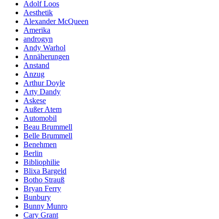
Adolf Loos
Aesthetik
Alexander McQueen
Amerika
androgyn
Andy Warhol
Annäherungen
Anstand
Anzug
Arthur Doyle
Arty Dandy
Askese
Außer Atem
Automobil
Beau Brummell
Belle Brummell
Benehmen
Berlin
Bibliophilie
Blixa Bargeld
Botho Strauß
Bryan Ferry
Bunbury
Bunny Munro
Cary Grant