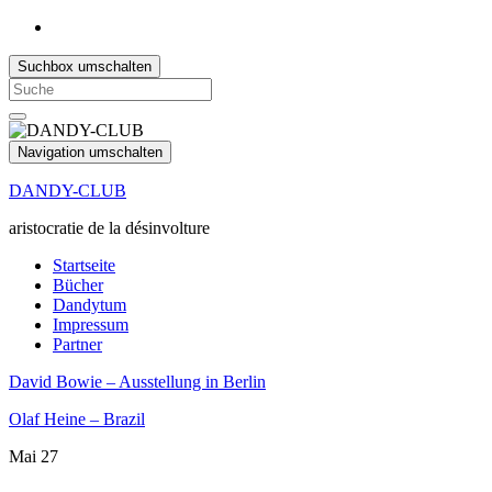
Suchbox umschalten
Search
for:
Navigation umschalten
DANDY-CLUB
aristocratie de la désinvolture
Startseite
Bücher
Dandytum
Impressum
Partner
David Bowie – Ausstellung in Berlin
Olaf Heine – Brazil
Mai
27