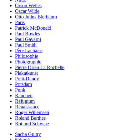
Orson Welles
Oscar Wilde
Otto Julius Bierbaum
Paris
Patrick McDonald
Paul Bowles
Paul Gavarni
Paul Smith
Père Lachaise
Philosophie
Photographie
Pierre Drieu La Rochelle
Plakatkunst
Polit-Dandy
Potsdam
Punk
Rauchen
Refugium
Renaissance
Roger Willemsen
Roland Barthes
Rot und Schwarz
Sacha Guitry
Salomé