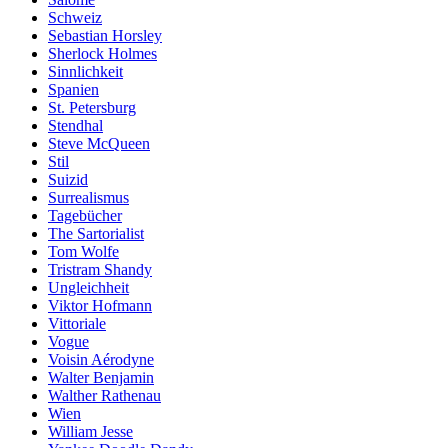
Schweiz
Sebastian Horsley
Sherlock Holmes
Sinnlichkeit
Spanien
St. Petersburg
Stendhal
Steve McQueen
Stil
Suizid
Surrealismus
Tagebücher
The Sartorialist
Tom Wolfe
Tristram Shandy
Ungleichheit
Viktor Hofmann
Vittoriale
Vogue
Voisin Aérodyne
Walter Benjamin
Walther Rathenau
Wien
William Jesse