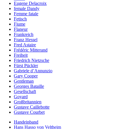
Eugene Delacroix
female Dandy
Femme fatale
Fetisch
Fiume
Flaneur
Frankreich
Franz Hessel
Fred Astaire
Frédéric Mitterand
Freiheit
Friedrich Nietzsche
Fürst Pückler
Gabriele d’Annunzio
Gary Cooper
Gentleman
Georges Bataille
Gesellschaft
Goyard
Großbritannien
Gustave Caillebotte
Gustave Courbet
Handeinband
Hans Hasso von Veltheim