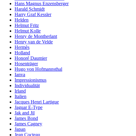
Hans Magnus Enzensberger
Harald Schmidt
Harry Graf Kessler
Helden
Helmut Fritz
Helmut Kolle
Henry de Montherlant
Henry van de Velde
Hermès
Holland
Honoré Daumier
Hosenträger
Hugo von Hofmannsthal
Ianva
Impressionismus
Individualität
Irland
Italien
Jacques Henri Lartigue
Jaguar E-Type
Jak and Jil
James Bond
James Cagney
Japan
Jean Cocteau