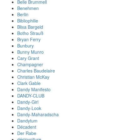
Belle Brummell
Benehmen
Berlin
Bibliophilie
Blixa Bargeld
Botho Strauß
Bryan Ferry
Bunbury
Bunny Munro
Cary Grant
Champagner
Charles Baudelaire
Christian McKay
Clark Gable
Dandy Manifesto
DANDY-CLUB
Dandy-Girl
Dandy-Look
Dandy-Maharadscha
Dandytum
Décadent
Der Rabe
désinvolture