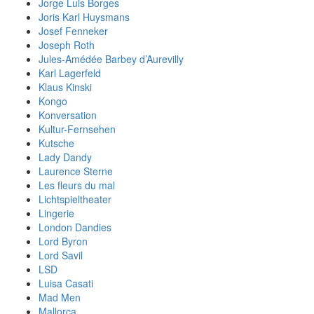
Jorge Luis Borges
Joris Karl Huysmans
Josef Fenneker
Joseph Roth
Jules-Amédée Barbey d’Aurevilly
Karl Lagerfeld
Klaus Kinski
Kongo
Konversation
Kultur-Fernsehen
Kutsche
Lady Dandy
Laurence Sterne
Les fleurs du mal
Lichtspieltheater
Lingerie
London Dandies
Lord Byron
Lord Savil
LSD
Luisa Casati
Mad Men
Mallorca