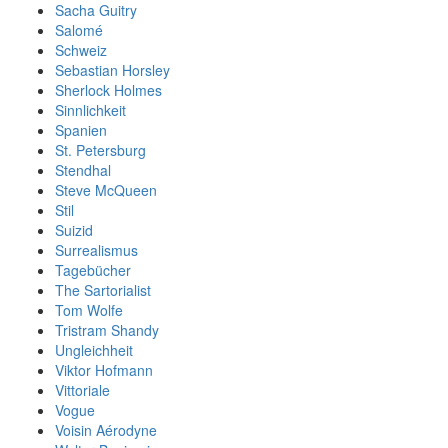
Sacha Guitry
Salomé
Schweiz
Sebastian Horsley
Sherlock Holmes
Sinnlichkeit
Spanien
St. Petersburg
Stendhal
Steve McQueen
Stil
Suizid
Surrealismus
Tagebücher
The Sartorialist
Tom Wolfe
Tristram Shandy
Ungleichheit
Viktor Hofmann
Vittoriale
Vogue
Voisin Aérodyne