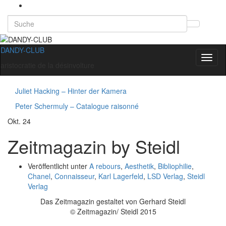
Search
Suchb
for:
umsch
DANDY-CLUB
Navig
aristocratie de la désinvolture
umsch
Juliet Hacking – Hinter der Kamera
Peter Schermuly – Catalogue raisonné
Okt.
24
Zeitmagazin by Steidl
Veröffentlicht unter
A rebours
,
Aesthetik
,
Bibliophilie
,
Chanel
,
Connaisseur
,
Karl Lagerfeld
,
LSD Verlag
,
Steidl
Verlag
Das Zeitmagazin gestaltet von Gerhard Steidl
© Zeitmagazin/ Steidl 2015