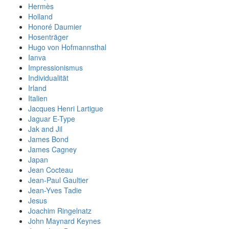
Hermès
Holland
Honoré Daumier
Hosenträger
Hugo von Hofmannsthal
Ianva
Impressionismus
Individualität
Irland
Italien
Jacques Henri Lartigue
Jaguar E-Type
Jak and Jil
James Bond
James Cagney
Japan
Jean Cocteau
Jean-Paul Gaultier
Jean-Yves Tadie
Jesus
Joachim Ringelnatz
John Maynard Keynes