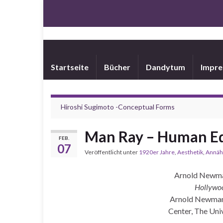
Startseite
Bücher
Dandytum
Impr
Hiroshi Sugimoto -Conceptual Forms
Man Ray – Human E
FEB.
07
Veröffentlicht unter
1920er Jahre
,
Aesthetik
,
Annäh
Arnold Newm
Hollywoo
Arnold Newman
Center, The Univ