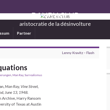
DANDY-CLUB
aristocratie de la désinvolture
essum
Partner
Lenny Kravitz – Flash
quations
erungen
,
Man Ray
,
Surrealismus
an,
Man Ray, Vine Street,
d, June 13, 1948.
 Archive, Harry Ransom
ersity of Texas at Austin