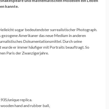
on Shakespeare und mathematischen Modellen ein Leben
zen kannte.
ielleicht sogar bedeutendster surrealistischer Photograph.
is gezogene Amerikaner das neue Medium in anderen
ournalistisches Dokumentationsmittel. Durch seine
 wurde er immer häufiger mit Portraits beauftragt. So
nen Paris der Zwanzigerjahre.
935/unique replica.
wooden hand and rubber ball,