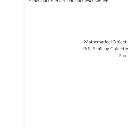
Schau nachblettern und nachlesen wollen.
Mathematical Object: 
Brill-Schilling Collecti
Phot