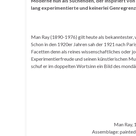
Moderne nun als Suchenden, der inspiriert v
lang experimentierte und keinerlei Genregren
Man Ray (1890-1976) gilt heute als bekanntester, v
Schon in den 1920er Jahren sah der 1921 nach Par
Facetten denn als reines wissenschaftliches oder j
Experimentierfreude und seinen künstlerischen Mut
schuf er im doppelten Wortsinn ein Bild des mondä
Man Ray, 1
Assemblage: painted 