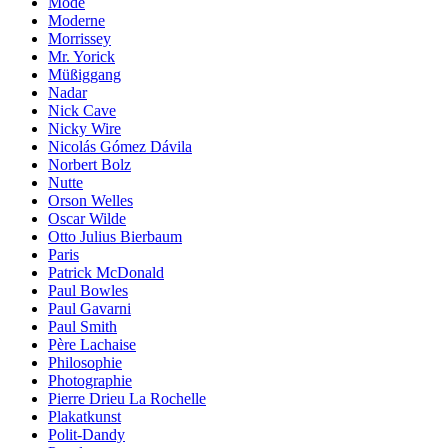
Mode
Moderne
Morrissey
Mr. Yorick
Müßiggang
Nadar
Nick Cave
Nicky Wire
Nicolás Gómez Dávila
Norbert Bolz
Nutte
Orson Welles
Oscar Wilde
Otto Julius Bierbaum
Paris
Patrick McDonald
Paul Bowles
Paul Gavarni
Paul Smith
Père Lachaise
Philosophie
Photographie
Pierre Drieu La Rochelle
Plakatkunst
Polit-Dandy