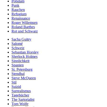
Potsdam
Punk
Rauchen
Refugium
Renaissance
Roger Willemsen
Roland Barthes
Rot und Schwarz
Sacha Guitry
Salomé
Schweiz
Sebastian Horsley
Sherlock Holmes
Sinnlichkeit
Spanien
St. Petersburg
Stendhal
Steve McQueen
Stil
Suizid
Surrealismus
Tagebücher
The Sartorialist
Tom Wolfe