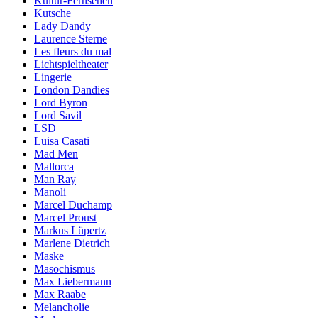
Kultur-Fernsehen
Kutsche
Lady Dandy
Laurence Sterne
Les fleurs du mal
Lichtspieltheater
Lingerie
London Dandies
Lord Byron
Lord Savil
LSD
Luisa Casati
Mad Men
Mallorca
Man Ray
Manoli
Marcel Duchamp
Marcel Proust
Markus Lüpertz
Marlene Dietrich
Maske
Masochismus
Max Liebermann
Max Raabe
Melancholie