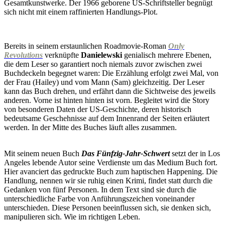
Gesamtkunstwerke. Der 1966 geborene US-Schriftsteller begnügt
sich nicht mit einem raffinierten Handlungs-Plot.
Bereits in seinem erstaunlichen Roadmovie-Roman
Only
Revolutions
verknüpfte
Danielewski
genialisch mehrere Ebenen,
die dem Leser so garantiert noch niemals zuvor zwischen zwei
Buchdeckeln begegnet waren: Die Erzählung erfolgt zwei Mal, von
der Frau (Hailey) und vom Mann (Sam) gleichzeitig. Der Leser
kann das Buch drehen, und erfährt dann die Sichtweise des jeweils
anderen. Vorne ist hinten hinten ist vorn. Begleitet wird die Story
von besonderen Daten der US-Geschichte, deren historisch
bedeutsame Geschehnisse auf dem Innenrand der Seiten erläutert
werden. In der Mitte des Buches läuft alles zusammen.
Mit seinem neuen Buch
Das Fünfzig-Jahr-Schwert
setzt der in Los
Angeles lebende Autor seine Verdienste um das Medium Buch fort.
Hier avanciert das gedruckte Buch zum haptischen Happening. Die
Handlung, nennen wir sie ruhig einen Krimi, findet statt durch die
Gedanken von fünf Personen. In dem Text sind sie durch die
unterschiedliche Farbe von Anführungszeichen voneinander
unterschieden. Diese Personen beeinflussen sich, sie denken sich,
manipulieren sich. Wie im richtigen Leben.