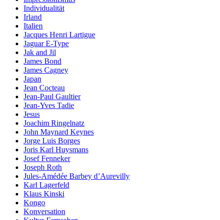
Individualität
Irland
Italien
Jacques Henri Lartigue
Jaguar E-Type
Jak and Jil
James Bond
James Cagney
Japan
Jean Cocteau
Jean-Paul Gaultier
Jean-Yves Tadie
Jesus
Joachim Ringelnatz
John Maynard Keynes
Jorge Luis Borges
Joris Karl Huysmans
Josef Fenneker
Joseph Roth
Jules-Amédée Barbey d’Aurevilly
Karl Lagerfeld
Klaus Kinski
Kongo
Konversation