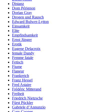
Distanz
Dom Pérignon
Dorian Gray
Drogen und Rausch
Edward Bulwer-Lytton
Einsamkeit
Elite
Empfindsamkeit
Ernst Jünger
Erotik
Eugene Delacroix
female Dandy
Femme fatale
Fetisch
Fiume
Flaneur
Frankreich
Franz Hessel
Fred Astaire
Frédéric Mitterand
Freiheit
Friedrich Nietzsche
Fürst Pückler
Gabriele d’Annunzio
Gary Cooper