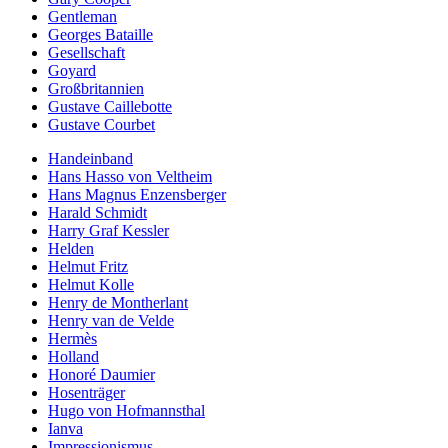
Gentleman
Georges Bataille
Gesellschaft
Goyard
Großbritannien
Gustave Caillebotte
Gustave Courbet
Handeinband
Hans Hasso von Veltheim
Hans Magnus Enzensberger
Harald Schmidt
Harry Graf Kessler
Helden
Helmut Fritz
Helmut Kolle
Henry de Montherlant
Henry van de Velde
Hermès
Holland
Honoré Daumier
Hosenträger
Hugo von Hofmannsthal
Ianva
Impressionismus