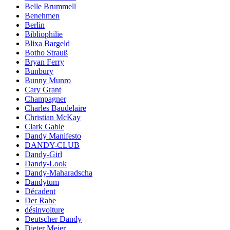
Belle Brummell
Benehmen
Berlin
Bibliophilie
Blixa Bargeld
Botho Strauß
Bryan Ferry
Bunbury
Bunny Munro
Cary Grant
Champagner
Charles Baudelaire
Christian McKay
Clark Gable
Dandy Manifesto
DANDY-CLUB
Dandy-Girl
Dandy-Look
Dandy-Maharadscha
Dandytum
Décadent
Der Rabe
désinvolture
Deutscher Dandy
Dieter Meier