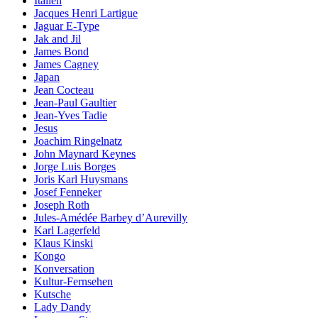
Italien
Jacques Henri Lartigue
Jaguar E-Type
Jak and Jil
James Bond
James Cagney
Japan
Jean Cocteau
Jean-Paul Gaultier
Jean-Yves Tadie
Jesus
Joachim Ringelnatz
John Maynard Keynes
Jorge Luis Borges
Joris Karl Huysmans
Josef Fenneker
Joseph Roth
Jules-Amédée Barbey d’Aurevilly
Karl Lagerfeld
Klaus Kinski
Kongo
Konversation
Kultur-Fernsehen
Kutsche
Lady Dandy