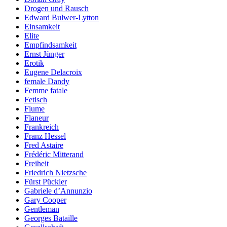
Drogen und Rausch
Edward Bulwer-Lytton
Einsamkeit
Elite
Empfindsamkeit
Ernst Jünger
Erotik
Eugene Delacroix
female Dandy
Femme fatale
Fetisch
Fiume
Flaneur
Frankreich
Franz Hessel
Fred Astaire
Frédéric Mitterand
Freiheit
Friedrich Nietzsche
Fürst Pückler
Gabriele d’Annunzio
Gary Cooper
Gentleman
Georges Bataille