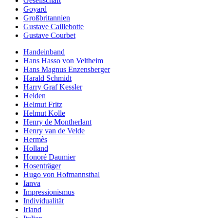
Gesellschaft
Goyard
Großbritannien
Gustave Caillebotte
Gustave Courbet
Handeinband
Hans Hasso von Veltheim
Hans Magnus Enzensberger
Harald Schmidt
Harry Graf Kessler
Helden
Helmut Fritz
Helmut Kolle
Henry de Montherlant
Henry van de Velde
Hermès
Holland
Honoré Daumier
Hosenträger
Hugo von Hofmannsthal
Ianva
Impressionismus
Individualität
Irland