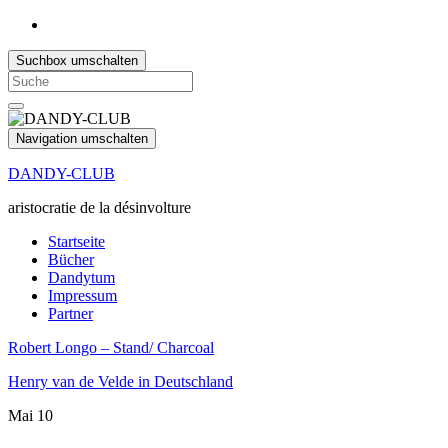
Suchbox umschalten
Search
for:
Navigation umschalten
DANDY-CLUB
aristocratie de la désinvolture
Startseite
Bücher
Dandytum
Impressum
Partner
Robert Longo – Stand/ Charcoal
Henry van de Velde in Deutschland
Mai
10