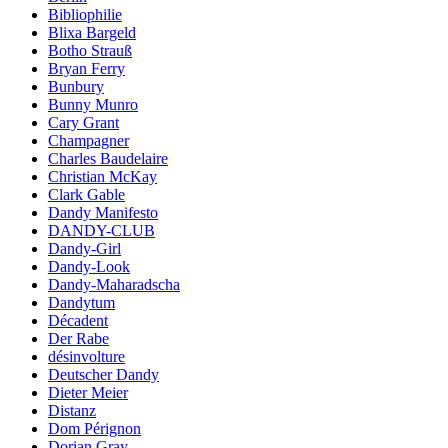
Bibliophilie
Blixa Bargeld
Botho Strauß
Bryan Ferry
Bunbury
Bunny Munro
Cary Grant
Champagner
Charles Baudelaire
Christian McKay
Clark Gable
Dandy Manifesto
DANDY-CLUB
Dandy-Girl
Dandy-Look
Dandy-Maharadscha
Dandytum
Décadent
Der Rabe
désinvolture
Deutscher Dandy
Dieter Meier
Distanz
Dom Pérignon
Dorian Gray