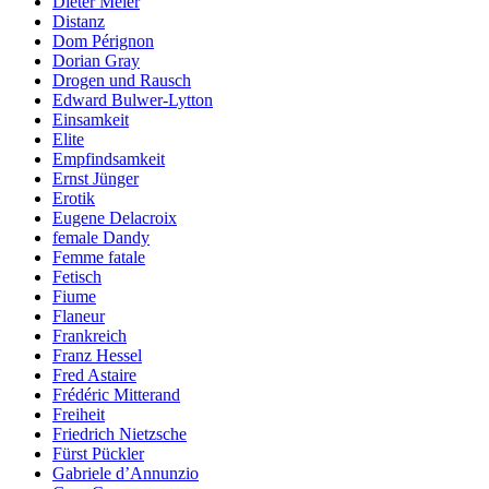
Dieter Meier
Distanz
Dom Pérignon
Dorian Gray
Drogen und Rausch
Edward Bulwer-Lytton
Einsamkeit
Elite
Empfindsamkeit
Ernst Jünger
Erotik
Eugene Delacroix
female Dandy
Femme fatale
Fetisch
Fiume
Flaneur
Frankreich
Franz Hessel
Fred Astaire
Frédéric Mitterand
Freiheit
Friedrich Nietzsche
Fürst Pückler
Gabriele d’Annunzio