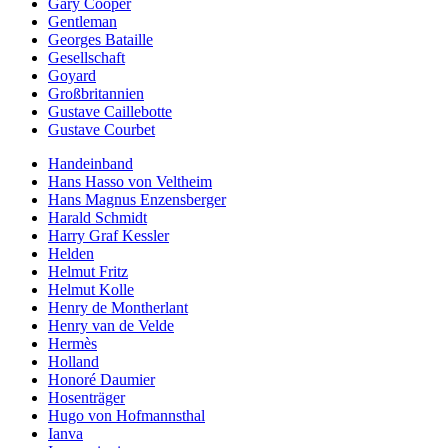
Gary Cooper
Gentleman
Georges Bataille
Gesellschaft
Goyard
Großbritannien
Gustave Caillebotte
Gustave Courbet
Handeinband
Hans Hasso von Veltheim
Hans Magnus Enzensberger
Harald Schmidt
Harry Graf Kessler
Helden
Helmut Fritz
Helmut Kolle
Henry de Montherlant
Henry van de Velde
Hermès
Holland
Honoré Daumier
Hosenträger
Hugo von Hofmannsthal
Ianva