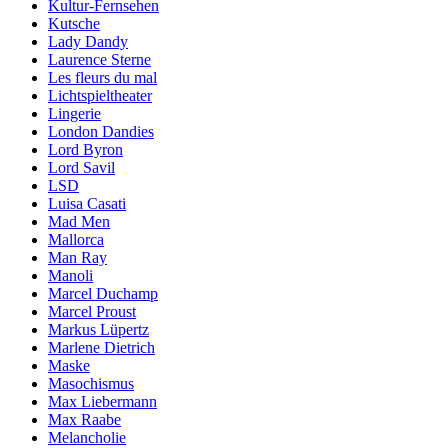
Kultur-Fernsehen
Kutsche
Lady Dandy
Laurence Sterne
Les fleurs du mal
Lichtspieltheater
Lingerie
London Dandies
Lord Byron
Lord Savil
LSD
Luisa Casati
Mad Men
Mallorca
Man Ray
Manoli
Marcel Duchamp
Marcel Proust
Markus Lüpertz
Marlene Dietrich
Maske
Masochismus
Max Liebermann
Max Raabe
Melancholie