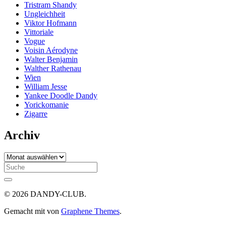
Tristram Shandy
Ungleichheit
Viktor Hofmann
Vittoriale
Vogue
Voisin Aérodyne
Walter Benjamin
Walther Rathenau
Wien
William Jesse
Yankee Doodle Dandy
Yorickomanie
Zigarre
Archiv
Archiv
Search
for:
© 2026 DANDY-CLUB.
Gemacht mit
von
Graphene Themes
.