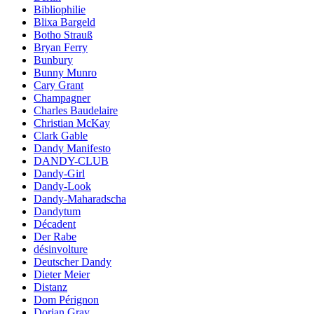
Bibliophilie
Blixa Bargeld
Botho Strauß
Bryan Ferry
Bunbury
Bunny Munro
Cary Grant
Champagner
Charles Baudelaire
Christian McKay
Clark Gable
Dandy Manifesto
DANDY-CLUB
Dandy-Girl
Dandy-Look
Dandy-Maharadscha
Dandytum
Décadent
Der Rabe
désinvolture
Deutscher Dandy
Dieter Meier
Distanz
Dom Pérignon
Dorian Gray