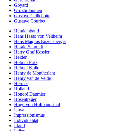
Goyard
Großbritannien
Gustave Caillebotte
Gustave Courbet
Handeinband
Hans Hasso von Veltheim
Hans Magnus Enzensberger
Harald Schmidt
Harry Graf Kessler
Helden
Helmut Fritz
Helmut Kolle
Henry de Montherlant
Henry van de Velde
Hermès
Holland
Honoré Daumier
Hosenträger
Hugo von Hofmannsthal
Ianva
Impressionismus
Individualität
Irland
Italien