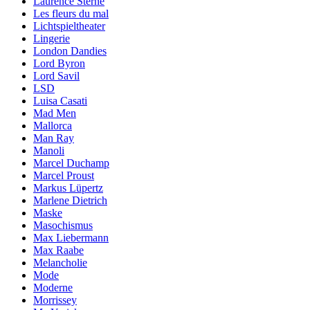
Laurence Sterne
Les fleurs du mal
Lichtspieltheater
Lingerie
London Dandies
Lord Byron
Lord Savil
LSD
Luisa Casati
Mad Men
Mallorca
Man Ray
Manoli
Marcel Duchamp
Marcel Proust
Markus Lüpertz
Marlene Dietrich
Maske
Masochismus
Max Liebermann
Max Raabe
Melancholie
Mode
Moderne
Morrissey