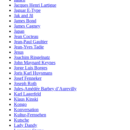
Jacques Henri Lartigue
Jaguar E-Type
Jak and Jil
James Bond
James Cagney
Japan
Jean Cocteau
Jean-Paul Gaultier
Jean-Yves Tadie
Jesus
Joachim Ringelnatz
John Maynard Keynes
Jorge Luis Borges
Joris Karl Huysmans
Josef Fenneker
Joseph Roth
Jules-Amédée Barbey d’Aurevilly
Karl Lagerfeld
Klaus Kinski
Kongo
Konversation
Kultur-Fernsehen
Kutsche
Lady Dandy