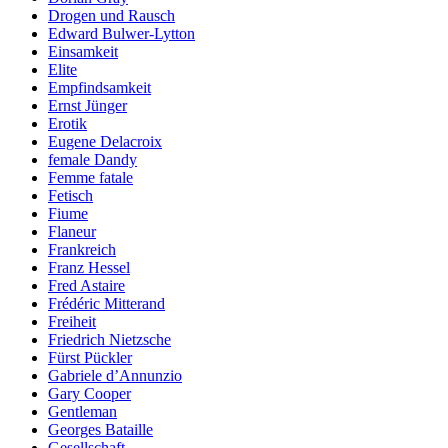
Drogen und Rausch
Edward Bulwer-Lytton
Einsamkeit
Elite
Empfindsamkeit
Ernst Jünger
Erotik
Eugene Delacroix
female Dandy
Femme fatale
Fetisch
Fiume
Flaneur
Frankreich
Franz Hessel
Fred Astaire
Frédéric Mitterand
Freiheit
Friedrich Nietzsche
Fürst Pückler
Gabriele d’Annunzio
Gary Cooper
Gentleman
Georges Bataille
Gesellschaft