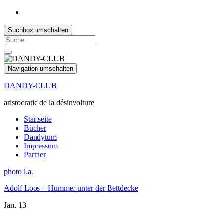
Suchbox umschalten
Search
for:
Navigation umschalten
DANDY-CLUB
aristocratie de la désinvolture
Startseite
Bücher
Dandytum
Impressum
Partner
photo l.a.
Adolf Loos – Hummer unter der Bettdecke
Jan.
13