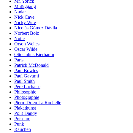
Mr. Yorick
Müßiggang
Nadar
Nick Cave
Nicky Wire
Nicolás Gómez Dávila
Norbert Bolz
Nutte
Orson Welles
Oscar Wilde
Otto Julius Bierbaum
Paris
Patrick McDonald
Paul Bowles
Paul Gavarni
Paul Smith
Père Lachaise
Philosophie
Photographie
Pierre Drieu La Rochelle
Plakatkunst
Polit-Dandy
Potsdam
Punk
Rauchen