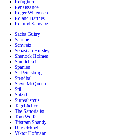
Refugium
Renaissance
Roger Willemsen
Roland Barthes
Rot und Schwarz
Sacha Guitry
Salomé
Schweiz
Sebastian Horsley
Sherlock Holmes
Sinnlichkeit
Spanien
St. Petersburg
Stendhal
Steve McQueen
Stil
Suizid
Surrealismus
Tagebücher
The Sartorialist
Tom Wolfe
Tristram Shandy
Ungleichheit
Viktor Hofmann